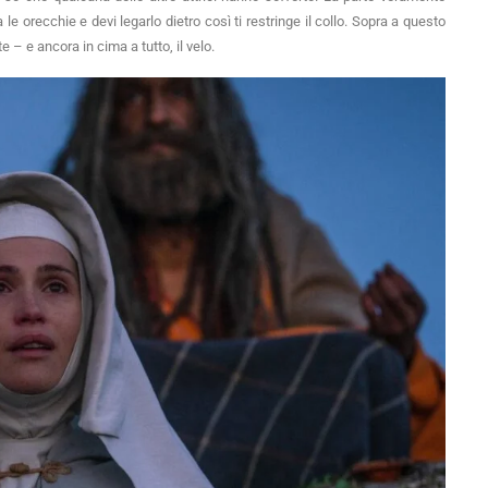
 le orecchie e devi legarlo dietro così ti restringe il collo. Sopra a questo
te – e ancora in cima a tutto, il velo.