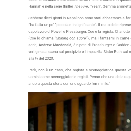
Hannah è nella serie thriller
The Five
. “Yeah”, Gemma ammette. “
Sebbene dieci giorni in Nepal non sono stati abbastanza a far
l’ha fatta un po’ “piccola e insignificante”. Il resto delle ripr
capolavoro di Powell e Pressburger. Coe e la regista, Charlott
(Coe lo chiama “
Shining con suore”
), ma i fantasmi in carne 
serie,
Andrew Macdonald
, è nipote di Pressburger e Godden 
vertiginosa scena sul precipizio e l’impazzita Sister Ruth col
alla tv del 2020.
Però, non è un caso, che regista e sceneggiatrice questa vo
uomini come sceneggiatori e registi. Penso che una delle ragi
ancora questa storia con uno sguardo femminile.”