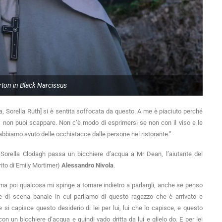
ton in Black Narcissus
ta, Sorella Ruth] si è sentita soffocata da questo. A me è piaciuto perché
o; non puoi scappare. Non c’è modo di esprimersi se non con il viso e le
 abbiamo avuto delle occhiatacce dalle persone nel ristorante.”
Sorella Clodagh passa un bicchiere d’acqua a Mr Dean, l’aiutante del
rito di Emily Mortimer)
Alessandro Nivola
.
ma poi qualcosa mi spinge a tornare indietro a parlargli, anche se penso
 di scena banale in cui parliamo di questo ragazzo che è arrivato e
si capisce questo desiderio di lei per lui, lui che lo capisce, e questo
n un bicchiere d’acqua e quindi vado dritta da lui e glielo do. E per lei