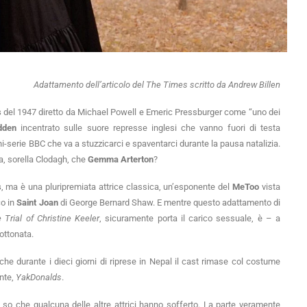
Adattamento dell’articolo del The Times scritto da Andrew Billen
s
del 1947 diretto da Michael Powell e Emeric Pressburger come “uno dei
dden
incentrato sulle suore represse inglesi che vanno fuori di testa
ni-serie BBC che va a stuzzicarci e spaventarci durante la pausa natalizia.
a, sorella Clodagh, che
Gemma Arterton
?
s
, ma è una pluripremiata attrice classica, un’esponente del
MeToo
vista
co in
Saint Joan
di George Bernard Shaw. E mentre questo adattamento di
 Trial of Christine Keeler
, sicuramente porta il carico sessuale, è – a
ottonata.
 che durante i dieci giorni di riprese in Nepal il cast rimase col costume
nte,
YakDonalds
.
 so che qualcuna delle altre attrici hanno sofferto. La parte veramente