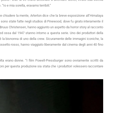
Io e mia sorella, eravamo terribili.”
le chiudere la mente, Arterton dice che la breve esposizione all’Himalaya
ese sono state fatte negli studios di Pinewood, dove fu girato interamente il
e Bruus Christensen, hanno aggiunto un aspetto da horror story al racconto
ed ossa dal 1947 stanno intorno a questa serie. Uno dei produttori della
è la bisnonna di uno della crew. Sicuramente delle immagini iconiche, la
 rossetto rosso, hanno viaggiato liberamente dal cinema degli anni 40 fino
lta erano donne. “I film Powell-Pressburger sono ovviamente scritti da
oni per questa produzione sia stata che i produttori volessero raccontare