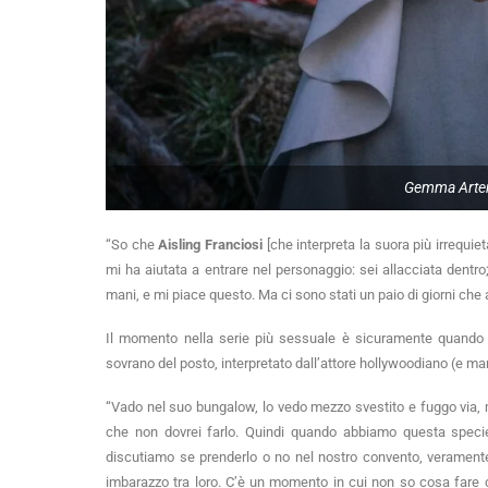
Gemma Arter
“So che
Aisling Franciosi
[che interpreta la suora più irrequie
mi ha aiutata a entrare nel personaggio: sei allacciata dentr
mani, e mi piace questo. Ma ci sono stati un paio di giorni che
Il momento nella serie più sessuale è sicuramente quando 
sovrano del posto, interpretato dall’attore hollywoodiano (e ma
“Vado nel suo bungalow, lo vedo mezzo svestito e fuggo via, 
che non dovrei farlo. Quindi quando abbiamo questa specie
discutiamo se prenderlo o no nel nostro convento, veramente 
imbarazzo tra loro. C’è un momento in cui non so cosa fare co