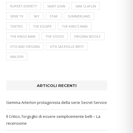
RUPERT EVERETT
SAINT JOAN
SAM CLAFLIN
SERIE TV
SKY
STAR
SUMMERLAND
TEATRO
THE ESCAPE
THE KING'S MAN
THE KINGS MAN
THE VOICES
VIRGINIA WOOLF
VITA AND VIRGINIA
VITA SACKVILLE-WEST
WALDEN
ARTICOLI RECENTI
Gemma Arterton protagonista della serie Secret Service
Il Critico, l’orgoglio di essere semplicemente belli – La
recensione