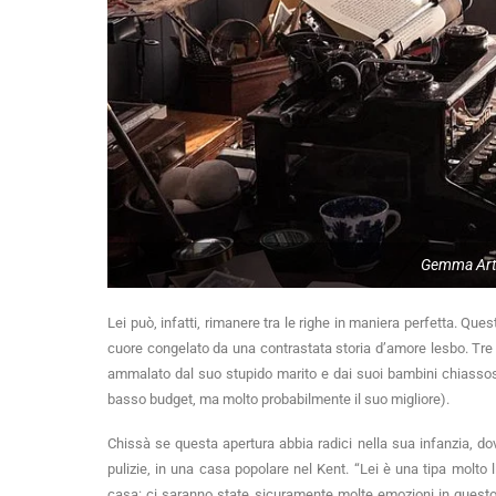
Gemma Art
Lei può, infatti, rimanere tra le righe in maniera perfetta. Que
cuore congelato da una contrastata storia d’amore lesbo. Tre
ammalato dal suo stupido marito e dai suoi bambini chiassosi
basso budget, ma molto probabilmente il suo migliore).
Chissà se questa apertura abbia radici nella sua infanzia, dov
pulizie, in una casa popolare nel Kent. “Lei è una tipa molto 
casa: ci saranno state sicuramente molte emozioni in questo po