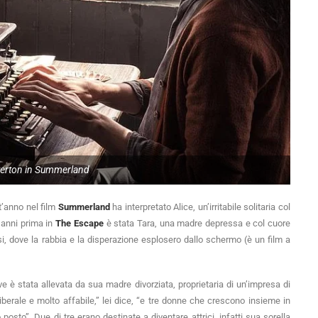
erton in Summerland
st’anno nel film
Summerland
ha interpretato Alice, un’irritabile solitaria col
 anni prima in
The Escape
è stata Tara, una madre depressa e col cuore
, dove la rabbia e la disperazione esplosero dallo schermo (è un film a
e è stata allevata da sua madre divorziata, proprietaria di un’impresa di
liberale e molto affabile,” lei dice, “e tre donne che crescono insieme in
sto”. Due di tre erano destinate a diventare attrici, infatti sua sorella