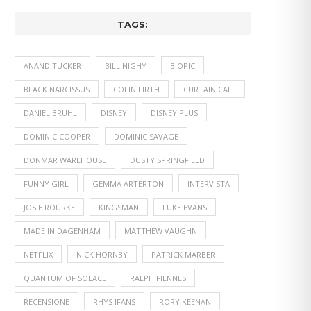
TAGS:
ANAND TUCKER
BILL NIGHY
BIOPIC
BLACK NARCISSUS
COLIN FIRTH
CURTAIN CALL
DANIEL BRUHL
DISNEY
DISNEY PLUS
DOMINIC COOPER
DOMINIC SAVAGE
DONMAR WAREHOUSE
DUSTY SPRINGFIELD
FUNNY GIRL
GEMMA ARTERTON
INTERVISTA
JOSIE ROURKE
KINGSMAN
LUKE EVANS
MADE IN DAGENHAM
MATTHEW VAUGHN
NETFLIX
NICK HORNBY
PATRICK MARBER
QUANTUM OF SOLACE
RALPH FIENNES
RECENSIONE
RHYS IFANS
RORY KEENAN