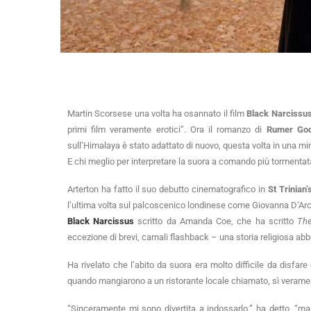
Martin Scorsese una volta ha osannato il film
Black Narcissu
primi film veramente erotici”. Ora il romanzo di
Rumer Go
sull’Himalaya è stato adattato di nuovo, questa volta in una mi
E chi meglio per interpretare la suora a comando più tormentat
Arterton ha fatto il suo debutto cinematografico in
St Trinian’
l’ultima volta sul palcoscenico londinese come Giovanna D’Ar
Black Narcissus
scritto da Amanda Coe, che ha scritto
The
eccezione di brevi, carnali flashback – una storia religiosa abb
Ha rivelato che l’abito da suora era molto difficile da disfare
quando mangiarono a un ristorante locale chiamato, sì verame
“Sinceramente mi sono divertita a indossarlo,” ha detto, “ma