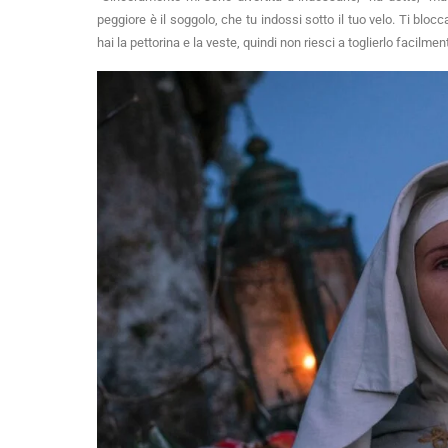
peggiore è il soggolo, che tu indossi sotto il tuo velo. Ti blocca
hai la pettorina e la veste, quindi non riesci a toglierlo facilmen