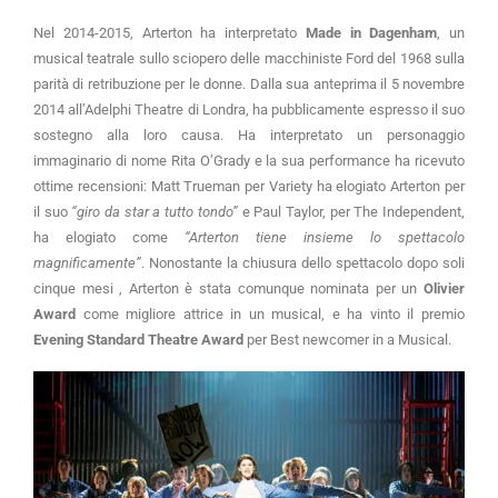
Nel 2014-2015, Arterton ha interpretato
Made in Dagenham
, un
musical teatrale sullo sciopero delle macchiniste Ford del 1968 sulla
parità di retribuzione per le donne. Dalla sua anteprima il 5 novembre
2014 all’Adelphi Theatre di Londra, ha pubblicamente espresso il suo
sostegno alla loro causa. Ha interpretato un personaggio
immaginario di nome Rita O’Grady e la sua performance ha ricevuto
ottime recensioni: Matt Trueman per Variety ha elogiato Arterton per
il suo
“giro da star a tutto tondo”
e Paul Taylor, per The Independent,
ha elogiato come
“Arterton tiene insieme lo spettacolo
magnificamente”
. Nonostante la chiusura dello spettacolo dopo soli
cinque mesi , Arterton è stata comunque nominata per un
Olivier
Award
come migliore attrice in un musical, e ha vinto il premio
Evening Standard Theatre Award
per Best newcomer in a Musical.