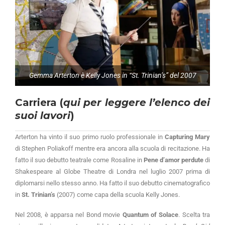
Gemma Arterton è Kelly Jones in “St. Trinian’s” del 2007
Carriera (
qui per leggere l’elenco dei
suoi lavori
)
Arterton ha vinto il suo primo ruolo professionale in
Capturing Mary
di Stephen Poliakoff mentre era ancora alla scuola di recitazione. Ha
fatto il suo debutto teatrale come Rosaline in
Pene d’amor perdute
di
Shakespeare al Globe Theatre di Londra nel luglio 2007 prima di
diplomarsi nello stesso anno. Ha fatto il suo debutto cinematografico
in
St. Trinian’s
(2007) come capa della scuola Kelly Jones.
Nel 2008, è apparsa nel Bond movie
Quantum of Solace
. Scelta tra