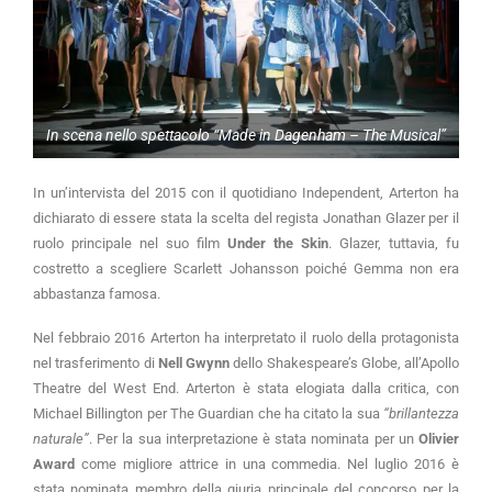
In scena nello spettacolo “Made in Dagenham – The Musical”
In un’intervista del 2015 con il quotidiano Independent, Arterton ha
dichiarato di essere stata la scelta del regista Jonathan Glazer per il
ruolo principale nel suo film
Under the Skin
. Glazer, tuttavia, fu
costretto a scegliere Scarlett Johansson poiché Gemma non era
abbastanza famosa.
Nel febbraio 2016 Arterton ha interpretato il ruolo della protagonista
nel trasferimento di
Nell Gwynn
dello Shakespeare’s Globe, all’Apollo
Theatre del West End. Arterton è stata elogiata dalla critica, con
Michael Billington per The Guardian che ha citato la sua
“brillantezza
naturale”
. Per la sua interpretazione è stata nominata per un
Olivier
Award
come migliore attrice in una commedia. Nel luglio 2016 è
stata nominata membro della giuria principale del concorso per la