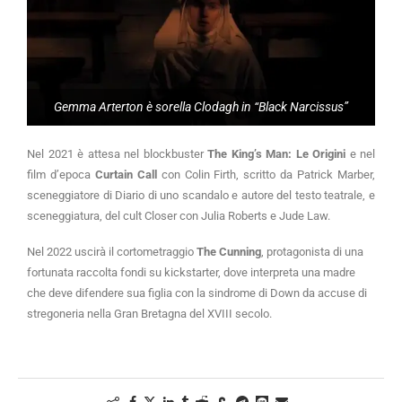
Gemma Arterton è sorella Clodagh in “Black Narcissus”
Nel 2021 è attesa nel blockbuster
The King’s Man: Le Origini
e nel
film d’epoca
Curtain Call
con Colin Firth, scritto da Patrick Marber,
sceneggiatore di Diario di uno scandalo e autore del testo teatrale, e
sceneggiatura, del cult Closer con Julia Roberts e Jude Law.
Nel 2022 uscirà il cortometraggio
The Cunning
, protagonista di una
fortunata raccolta fondi su kickstarter, dove interpreta una madre
che deve difendere sua figlia con la sindrome di Down da accuse di
stregoneria nella Gran Bretagna del XVIII secolo.