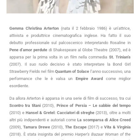
Gemma Christina Arterton
(nata il 2 febbraio 1986) è un’attrice,
attivista e produttrice cinematografica inglese. Ha fatto il suo
debutto professionale sul palcoscenico interpretando Rosaline in
Pene d’amor perdute
di Shakespeare al Globe Theatre (2007), ed è
apparsa per la prima volta in un film nella commedia
St. Trinian’s
(2007). Il suo ruolo decisivo è stato interpretare la Bond Girl
Strawberry Fields nel film
Quantum of Solace
l’anno successivo, una
performance che le è valsa un
Empire Award
come miglior
esordiente.
Da allora Arterton è apparsa in una serie di film di successo, tra cui
Scontro tra titani
(2010),
Prince of Persia – Le sabbie del tempo
(2010) e
Hansel & Gretel: Cacciatori di streghe
(2013), oltre a molti
altri più indipendenti e autoriali come
La scomparsa di Alice Creed
(2009),
Tamara Drewe
(2010),
The Escape
(2017) e
Vita & Virginia
(2018). È stata insignita del premio
Harper’s Bazaar Woman of the