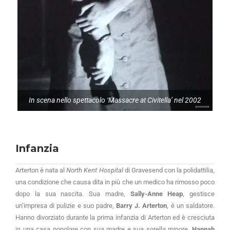
In scena nello spettacolo ‘Massacre at Civitella’ nel 2002
Infanzia
Arterton è nata al
North Kent Hospital
di Gravesend con la polidattilia,
una condizione che causa dita in più che un medico ha rimosso poco
dopo la sua nascita. Sua madre,
Sally-Anne Heap
, gestisce
un’impresa di pulizie e suo padre,
Barry J. Arterton
, è un saldatore.
Hanno divorziato durante la prima infanzia di Arterton ed è cresciuta
in una casa popolare con sua madre e sua sorella minore,
Hannah