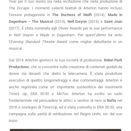
Year
per il suo lavoro sia nella recitazione che nella produzione di
The Escape
. I momenti salienti teatrali di Arterton hanno incluso
l’essere protagonista in
The Duchess of Malfi
(2014),
Made in
Dagenham – The Musical
(2014),
Nell Gwynn
(2016) e
Saint Joan
(2017). È stata nominata agli
Olivier Awards
per le sue performance
in
Nell Gwynn
e
Made in Dagenham
. Per quest’ultimo ha vinto
l’
Evening Standard Theatre Award
come miglior debuttante in un
musical.
Dal 2016 Arterton gestisce la sua società di produzione,
Rebel Park
Productions
, che si concentra sulla creazione di contenuti guidati da
donne sia davanti che dietro la telecamera. È stata produttore
esecutivo di quattro lungometraggi e due cortometraggi. Arterton è
anche registrata come un’ importante sostenitrice dei movimenti
Time’s Up
,
ERA 50:50
e
MeToo
. Arterton ha svolto un ruolo
fondamentale nel persuadere le attrici a vestirsi di nero ai
Bafta
nel
2018 a sostegno di
Time’sUp,
ed è stata coinvolta in
ERA 50:50
, una
campagna sulla parità di retribuzione nel Regno Unito, sin dal suo
inizio.