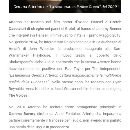
Gemma Arterton ne “La scomparsa di Alice Creed” del 2009
Arterton ha recitato nel film horror d’azione
Hansel e Gretel:
Cacciatori di streghe
nei panni di Gretel, al fianco di Jeremy Renner
che interpretava Hansel. Il film è uscito in Italia il primo Maggio 2013.
Nel gennaio 2014, ha interpretato il ruolo principale in
La duchessa di
Amalfi
di John Webster, la produzione inaugurale alla Sam
Wanamaker Playhouse, il nuovo teatro al coperto dello
Shakespeare’s Globe. Sia lo spettacolo che la stessa Arterton hanno
ricevuto recensioni positive, con Paul Taylor per The Independent:
“La luminosa Gemma Arterton cattura magnificamente la multiforme
qualità della Duchessa”
. Nello stesso anno, ha recitato con Ryan
Reynolds, Anna Kendrick e Jacki Weaver nel film thriller psicologico,
The Voices
.
Nel 2015 Arterton ha recitato come protagonista principale in
Gemma Bovery
diretto da Anne Fontaine. Arterton ha imparato a
parlare correntemente il francese per il ruolo, non avendo mai parlato
una parola della lingua in precedenza.