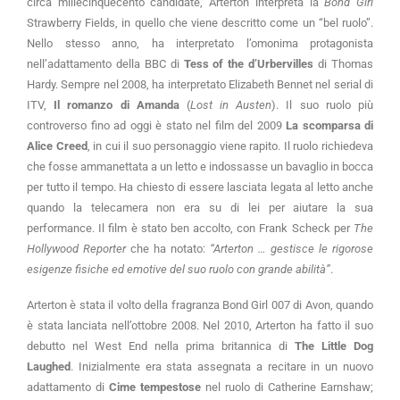
circa millecinquecento candidate, Arterton interpreta la
Bond Girl
Strawberry Fields, in quello che viene descritto come un “bel ruolo”.
Nello stesso anno, ha interpretato l’omonima protagonista
nell’adattamento della BBC di
Tess of the d’Urbervilles
di Thomas
Hardy. Sempre nel 2008, ha interpretato Elizabeth Bennet nel serial di
ITV,
Il romanzo di Amanda
(
Lost in Austen
). Il suo ruolo più
controverso fino ad oggi è stato nel film del 2009
La scomparsa di
Alice Creed
, in cui il suo personaggio viene rapito. Il ruolo richiedeva
che fosse ammanettata a un letto e indossasse un bavaglio in bocca
per tutto il tempo. Ha chiesto di essere lasciata legata al letto anche
quando la telecamera non era su di lei per aiutare la sua
performance. Il film è stato ben accolto, con Frank Scheck per
The
Hollywood Reporter
che ha notato:
“Arterton … gestisce le rigorose
esigenze fisiche ed emotive del suo ruolo con grande abilità”
.
Arterton è stata il volto della fragranza Bond Girl 007 di Avon, quando
è stata lanciata nell’ottobre 2008. Nel 2010, Arterton ha fatto il suo
debutto nel West End nella prima britannica di
The Little Dog
Laughed
. Inizialmente era stata assegnata a recitare in un nuovo
adattamento di
Cime tempestose
nel ruolo di Catherine Earnshaw;