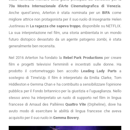
73a Mostra Internazionale d’Arte Cinematografica di Venezia
.
Anche quest’anno, Arterton è stata nominata per un
BIFA
come
migliore attrice non protagonista per il suo ruolo di insegnante Helen
Justineau in
La ragazza che sapeva troppo
, disponibile su NETFLIX.
La sua interpretazione nel film, una storia ambientata in un mondo
futuro distopico devastato da un agente patogeno zombi, è stata
generalmente ben recensita.
Nel 2016 Arterton ha fondato la
Rebel Park Productions
per creare
film e progetti televisivi femminili e incentrati sulle donne. Ha
prodotto il cortometraggio ben accolto
Leading Lady Parts
a
sostegno di Time’sUp. Il film è interpretato da Emilia Clarke, Tom
Hiddleston e Gemma Chan e ha contribuito a sensibilizzare l’opinione
pubblica per il Fondo britannico per la giustizia e l’uguaglianza. Nello
stesso anno ha interpretato un ruolo di supporto nel film in lingua
francese di Arnaud des Pallières
Quattro Vite
(Orpheline), dove ha
avuto modo di esercitare le abilità di lingua francese che aveva
acquisito per il suo ruolo in
Gemma Bovery
.