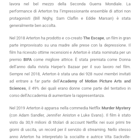
lavora nel bel mezzo della Seconda Guerra Mondiale. La
performance di Arterton tra l’impressionante ensemble di attori non
protagonisti (Bill Nighy, Sam Claflin e Eddie Marsan) è stata
generalmente ben accolta.
Nel 2018 Arterton ha prodotto e co-creato
The Escape
, un film in gran
parte improvvisato su una madre alle prese con la depressione. Il
film ha ricevuto ottime recensioni e Arterton è stata nominata per un
premio
BIFA
come migliore attrice. È stata premiata come Donna
dell’anno dalla rivista Harper’s Bazaar per il suo lavoro nel film.
Sempre nel 2018, Arterton è stata una dei 928 nuovi membri invitati
ad entrare a far parte dell’
Academy of Motion Picture Arts and
Sciences
, il 49% dei quali erano donne come parte del tentativo in
corso dell’Accademia di aumentare la rappresentanza.
Nel 2019 Arterton è apparsa nella commedia Netflix
Murder Mystery
(con Adam Sandler, Jennifer Aniston e Luke Evans). Il film è stato
visto da 30,9 milioni di titolari di account Netflix nei suoi primi tre
giorni di uscita, un record per il servizio di streaming. Nello stesso
anno Arterton ha interpretato la socialite e autrice Vita Sackville-