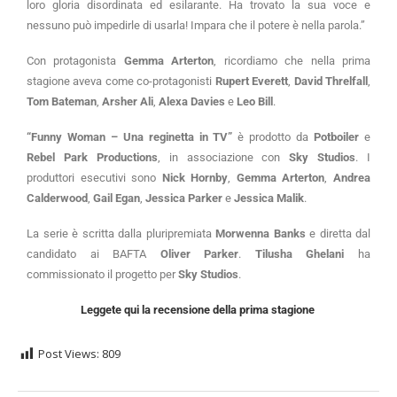
loro gloria disordinata ed esilarante. Ha trovato la sua voce e
nessuno può impedirle di usarla! Impara che il potere è nella parola.”
Con protagonista
Gemma Arterton
, ricordiamo che nella prima
stagione aveva come co-protagonisti
Rupert Everett
,
David Threlfall
,
Tom Bateman
,
Arsher Ali
,
Alexa Davies
e
Leo Bill
.
“Funny Woman – Una reginetta in TV”
è prodotto da
Potboiler
e
Rebel Park Productions
, in associazione con
Sky Studios
. I
produttori esecutivi sono
Nick Hornby
,
Gemma Arterton
,
Andrea
Calderwood
,
Gail Egan
,
Jessica Parker
e
Jessica Malik
.
La serie è scritta dalla pluripremiata
Morwenna Banks
e diretta dal
candidato ai BAFTA
Oliver Parker
.
Tilusha Ghelani
ha
commissionato il progetto per
Sky Studios
.
Leggete qui la recensione della prima stagione
Post Views:
809