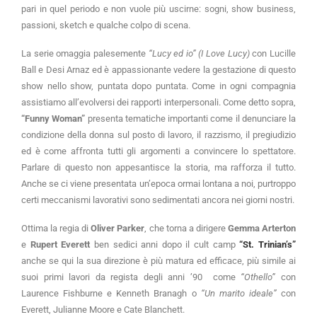
pari in quel periodo e non vuole più uscirne: sogni, show business,
passioni, sketch e qualche colpo di scena.
La serie omaggia palesemente
“Lucy ed io” (I Love Lucy)
con Lucille
Ball e Desi Arnaz ed è appassionante vedere la gestazione di questo
show nello show, puntata dopo puntata. Come in ogni compagnia
assistiamo all’evolversi dei rapporti interpersonali. Come detto sopra,
“Funny Woman”
presenta tematiche importanti come il denunciare la
condizione della donna sul posto di lavoro, il razzismo, il pregiudizio
ed è come affronta tutti gli argomenti a convincere lo spettatore.
Parlare di questo non appesantisce la storia, ma rafforza il tutto.
Anche se ci viene presentata un’epoca ormai lontana a noi, purtroppo
certi meccanismi lavorativi sono sedimentati ancora nei giorni nostri.
Ottima la regia di
Oliver Parker
, che torna a dirigere
Gemma Arterton
e
Rupert Everett
ben sedici anni dopo il cult camp
“St. Trinian’s”
anche se qui la sua direzione è più matura ed efficace, più simile ai
suoi primi lavori da regista degli anni ’90 come
“Othello”
con
Laurence Fishburne e Kenneth Branagh o
“Un marito ideale”
con
Everett, Julianne Moore e Cate Blanchett.