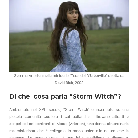
Gemma Arterton nella miniserie "Tess dei D'Urberville" diretta da
David Blair, 2008
Di che cosa parla “Storm Witch”?
Ambientato nel XVII secolo, “Storm Witch” è incentrato su una
piccola comunità costiera i cui abitanti si ritrovano attratti e
sospettosi nei confronti di Morag (Arterton), una donna straordinaria
ma misteriosa che è collegata in modo unico alla natura che la
circonda. La sopravvivenza è una lotta quotidiana e divorante,