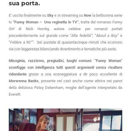
sua porta.
E’ uscita finalmente su
Sky
e in streaming su
Now
la bellissima serie
tv
“Funny Woman – Una reginetta in TV”
, tratta dal romanzo
Funny
Girl
di Nick Hornby, autore celebre per romanzi portati
precedentemente sul grande come “
Alta fedeltà”
, “
About a Boy”
e
“
Febbre a 90°”
. Sei puntate di quarantacinque minuti che scorrono
via con leggerezza bilanciando divertimento e tematiche più serie.
Misoginia, razzismo, pregiudizi, luoghi comuni: “Funny Woman”
sconfigge con intelligenza tutti questi argomenti senza risultare
ridondante
grazie a una sceneggiatura a dir poco eccellente di
Morwenna Banks
, presente nel cast anche come attrice nei panni
della deliziosa Patsy Debenham, moglie dell’agente interpretato da
Everett.