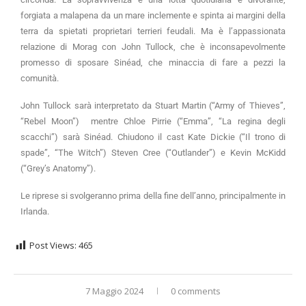
forgiata a malapena da un mare inclemente e spinta ai margini della
terra da spietati proprietari terrieri feudali. Ma è l’appassionata
relazione di Morag con John Tullock, che è inconsapevolmente
promesso di sposare Sinéad, che minaccia di fare a pezzi la
comunità.
John Tullock sarà interpretato da Stuart Martin (“Army of Thieves”,
“Rebel Moon”) mentre Chloe Pirrie (“Emma”, “La regina degli
scacchi”) sarà Sinéad. Chiudono il cast Kate Dickie (“Il trono di
spade”, “The Witch”) Steven Cree (“Outlander”) e Kevin McKidd
(“Grey’s Anatomy”).
Le riprese si svolgeranno prima della fine dell’anno, principalmente in
Irlanda.
Post Views:
465
7 Maggio 2024
0 comments