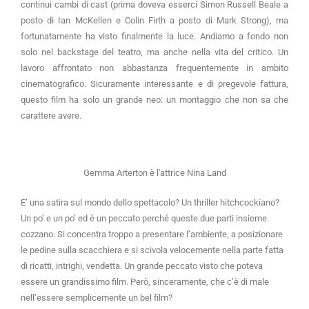
continui cambi di cast (prima doveva esserci Simon Russell Beale a
posto di Ian McKellen e Colin Firth a posto di Mark Strong), ma
fortunatamente ha visto finalmente la luce. Andiamo a fondo non
solo nel backstage del teatro, ma anche nella vita del critico. Un
lavoro affrontato non abbastanza frequentemente in ambito
cinematografico. Sicuramente interessante e di pregevole fattura,
questo film ha solo un grande neo: un montaggio che non sa che
carattere avere.
Gemma Arterton è l'attrice Nina Land
E’ una satira sul mondo dello spettacolo? Un thriller hitchcockiano?
Un po’ e un po’ ed è un peccato perché queste due parti insieme
cozzano. Si concentra troppo a presentare l’ambiente, a posizionare
le pedine sulla scacchiera e si scivola velocemente nella parte fatta
di ricatti, intrighi, vendetta. Un grande peccato visto che poteva
essere un grandissimo film. Però, sinceramente, che c’è di male
nell’essere semplicemente un bel film?