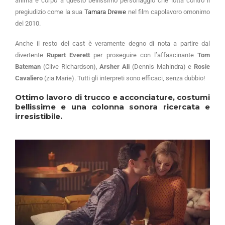
anima e corpo a questo bellissimo personaggio che lotta contro il
pregiudizio come la sua
Tamara Drewe
nel film capolavoro omonimo
del 2010.
Anche il resto del cast è veramente degno di nota a partire dal
divertente
Rupert Everett
per proseguire con l’affascinante
Tom
Bateman
(Clive Richardson),
Arsher Ali
(Dennis Mahindra) e
Rosie
Cavaliero
(zia Marie). Tutti gli interpreti sono efficaci, senza dubbio!
Ottimo lavoro di trucco e acconciature, costumi
bellissime e una colonna sonora ricercata e
irresistibile.