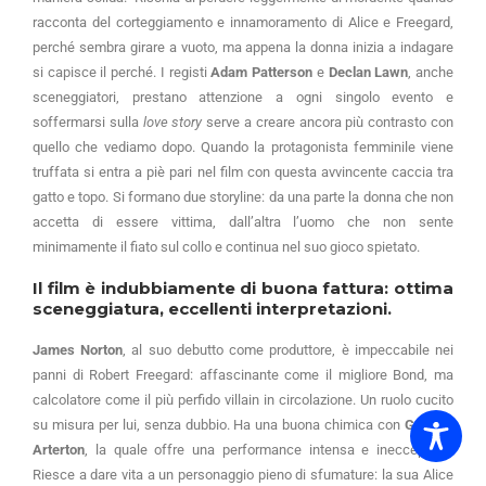
racconta del corteggiamento e innamoramento di Alice e Freegard,
perché sembra girare a vuoto, ma appena la donna inizia a indagare
si capisce il perché. I registi
Adam Patterson
e
Declan Lawn
, anche
sceneggiatori, prestano attenzione a ogni singolo evento e
soffermarsi sulla
love story
serve a creare ancora più contrasto con
quello che vediamo dopo. Quando la protagonista femminile viene
truffata si entra a piè pari nel film con questa avvincente caccia tra
gatto e topo. Si formano due storyline: da una parte la donna che non
accetta di essere vittima, dall’altra l’uomo che non sente
minimamente il fiato sul collo e continua nel suo gioco spietato.
Il film è indubbiamente di buona fattura: ottima
sceneggiatura, eccellenti interpretazioni.
James Norton
, al suo debutto come produttore, è impeccabile nei
panni di Robert Freegard: affascinante come il migliore Bond, ma
calcolatore come il più perfido villain in circolazione. Un ruolo cucito
su misura per lui, senza dubbio. Ha una buona chimica con
Gemma
Arterton
, la quale offre una performance intensa e ineccepibile.
Riesce a dare vita a un personaggio pieno di sfumature: la sua Alice