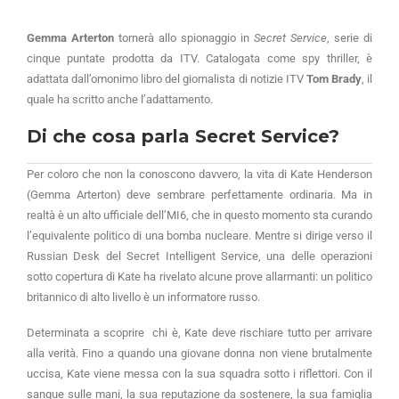
Gemma Arterton
tornerà allo spionaggio in
Secret Service
, serie di
cinque puntate prodotta da ITV. Catalogata come spy thriller, è
adattata dall’omonimo libro del giornalista di notizie ITV
Tom Brady
, il
quale ha scritto anche l’adattamento.
Di che cosa parla Secret Service?
Per coloro che non la conoscono davvero, la vita di Kate Henderson
(Gemma Arterton) deve sembrare perfettamente ordinaria. Ma in
realtà è un alto ufficiale dell’MI6, che in questo momento sta curando
l’equivalente politico di una bomba nucleare. Mentre si dirige verso il
Russian Desk del Secret Intelligent Service, una delle operazioni
sotto copertura di Kate ha rivelato alcune prove allarmanti: un politico
britannico di alto livello è un informatore russo.
Determinata a scoprire chi è, Kate deve rischiare tutto per arrivare
alla verità. Fino a quando una giovane donna non viene brutalmente
uccisa, Kate viene messa con la sua squadra sotto i riflettori. Con il
sangue sulle mani, la sua reputazione da sostenere, la sua famiglia