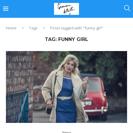
Home
Tags
Posts tagged with "funny girl"
TAG:
FUNNY GIRL
News