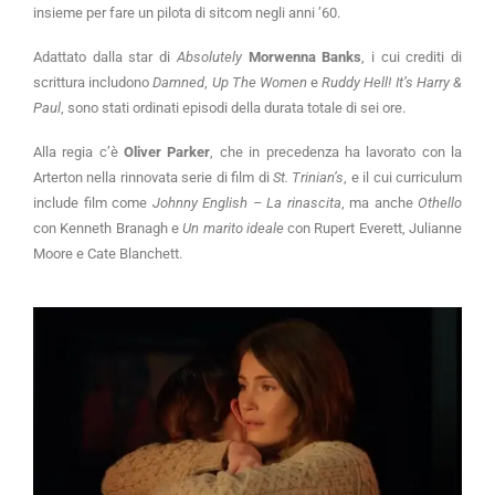
insieme per fare un pilota di sitcom negli anni ’60.
Adattato dalla star di
Absolutely
Morwenna Banks
, i cui crediti di
scrittura includono
Damned
,
Up The Women
e
Ruddy Hell! It’s Harry &
Paul
, sono stati ordinati episodi della durata totale di sei ore.
Alla regia c’è
Oliver Parker
, che in precedenza ha lavorato con la
Arterton nella rinnovata serie di film di
St. Trinian’s
, e il cui curriculum
include film come
Johnny English – La rinascita
, ma anche
Othello
con Kenneth Branagh e
Un marito ideale
con Rupert Everett, Julianne
Moore e Cate Blanchett.