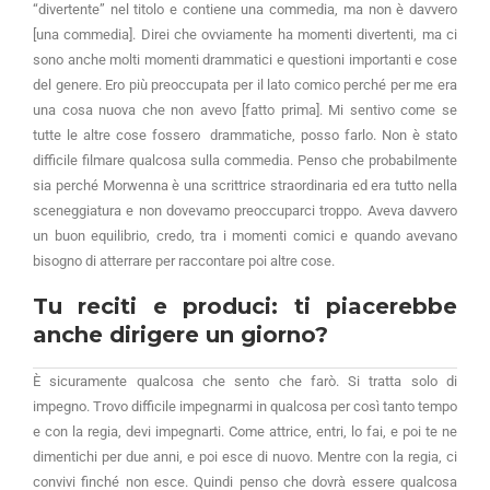
“divertente” nel titolo e contiene una commedia, ma non è davvero
[una commedia]. Direi che ovviamente ha momenti divertenti, ma ci
sono anche molti momenti drammatici e questioni importanti e cose
del genere. Ero più preoccupata per il lato comico perché per me era
una cosa nuova che non avevo [fatto prima]. Mi sentivo come se
tutte le altre cose fossero drammatiche, posso farlo. Non è stato
difficile filmare qualcosa sulla commedia. Penso che probabilmente
sia perché Morwenna è una scrittrice straordinaria ed era tutto nella
sceneggiatura e non dovevamo preoccuparci troppo. Aveva davvero
un buon equilibrio, credo, tra i momenti comici e quando avevano
bisogno di atterrare per raccontare poi altre cose.
Tu reciti e produci: ti piacerebbe
anche dirigere un giorno?
È sicuramente qualcosa che sento che farò. Si tratta solo di
impegno. Trovo difficile impegnarmi in qualcosa per così tanto tempo
e con la regia, devi impegnarti. Come attrice, entri, lo fai, e poi te ne
dimentichi per due anni, e poi esce di nuovo. Mentre con la regia, ci
convivi finché non esce. Quindi penso che dovrà essere qualcosa