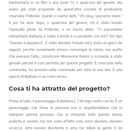
trasformarlo in un film o una serie TV o qualcosa del genere. Ma
erano già stati acquistati da quest’altra società di produzione
chiamata Potboiler. Quindi ci siamo detti, “Oh okay, lasciamo stare.”
E poi tre anni dopo, o qualcosa del genere, mi è stato inviato
l’episodio pilota da Potboiler, e mi hanno detto: “Ti piacerebbe
interpretare Barbara, e salire a bordo e co-produrlo con noi?” Ero tipo
“Questo è pazzesco”. È stato davvero fortuito ed è stato un gioco da
ragazzi, perché ovviamente amavo comunque la storia, ma quello
che avevano fatto, convincere Morwenna Banks a scriverla, è stato
geniale perché è così perfetta per questo progetto. È cresciuta nella
commedia, ha lavorato nella commedia per tutta la sua vita. È una
specie di Barbara in un certo senso.
Cosa ti ha attratto del progetto?
Prima di tutto, il personaggio di Barbara […] Mi lego molto con lei. È un
personaggio che forse le persone non si aspetterebbero che io
interpreti perché pensano che io interpreti tutte queste donne
pudiche e severe, ma non sono affatto così, sono davvero, davvero
sciocca. Amo essere divertente e amo far ridere la gente. E lei