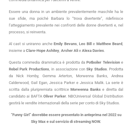
Essere una donna in un ambiente prevalentemente maschile ha le
sue sfide, ma poiché Barbara lo “trova divertente”, ridefinisce
l’atteggiamento prevalente nei confronti delle donne divertenti e, nel
processo, si reinventa.
Al cast si uniranno anche
Emily Bevans
,
Leo Bill
e
Matthew Beard
,
insieme a
Clare-Hope Ashitey
,
Arsher Ali
e
Alexa Davies
.
Questa commedia drammatica è prodotta da
Potboiler Television
e
Rebel Park Productions
, in associazione con
Sky Studios
. Prodotta
da Nick Hornby, Gemma Arterton, Morwenna Banks, Andrea
Calderwood, Gail Egan, Jessica Parker e Jessica Malik. La serie è
scritta dalla pluripremiata scrittrice
Morwenna Banks
e diretta dal
candidato ai BAFTA
Oliver Parker
. NBCUniversal Global Distribution
gestirà le vendite internazionali della serie per conto di Sky Studios.
“Funny Girl” dovrebbe essere presentato in anteprima nel 2022 su
Sky Max e sul servizio di streaming NOW.