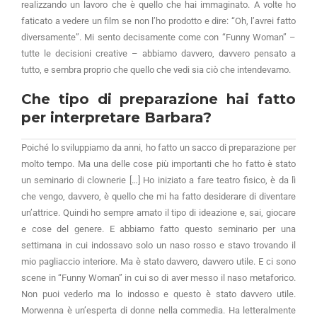
realizzando un lavoro che è quello che hai immaginato. A volte ho
faticato a vedere un film se non l’ho prodotto e dire: “Oh, l’avrei fatto
diversamente”. Mi sento decisamente come con “Funny Woman” –
tutte le decisioni creative – abbiamo davvero, davvero pensato a
tutto, e sembra proprio che quello che vedi sia ciò che intendevamo.
Che tipo di preparazione hai fatto
per interpretare Barbara?
Poiché lo sviluppiamo da anni, ho fatto un sacco di preparazione per
molto tempo. Ma una delle cose più importanti che ho fatto è stato
un seminario di clownerie […] Ho iniziato a fare teatro fisico, è da lì
che vengo, davvero, è quello che mi ha fatto desiderare di diventare
un’attrice. Quindi ho sempre amato il tipo di ideazione e, sai, giocare
e cose del genere. E abbiamo fatto questo seminario per una
settimana in cui indossavo solo un naso rosso e stavo trovando il
mio pagliaccio interiore. Ma è stato davvero, davvero utile. E ci sono
scene in “Funny Woman” in cui so di aver messo il naso metaforico.
Non puoi vederlo ma lo indosso e questo è stato davvero utile.
Morwenna è un’esperta di donne nella commedia. Ha letteralmente