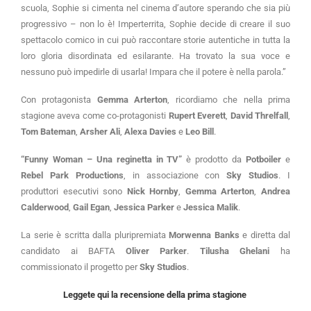
scuola, Sophie si cimenta nel cinema d’autore sperando che sia più
progressivo – non lo è! Imperterrita, Sophie decide di creare il suo
spettacolo comico in cui può raccontare storie autentiche in tutta la
loro gloria disordinata ed esilarante. Ha trovato la sua voce e
nessuno può impedirle di usarla! Impara che il potere è nella parola.”
Con protagonista
Gemma Arterton
, ricordiamo che nella prima
stagione aveva come co-protagonisti
Rupert Everett
,
David Threlfall
,
Tom Bateman
,
Arsher Ali
,
Alexa Davies
e
Leo Bill
.
“Funny Woman – Una reginetta in TV”
è prodotto da
Potboiler
e
Rebel Park Productions
, in associazione con
Sky Studios
. I
produttori esecutivi sono
Nick Hornby
,
Gemma Arterton
,
Andrea
Calderwood
,
Gail Egan
,
Jessica Parker
e
Jessica Malik
.
La serie è scritta dalla pluripremiata
Morwenna Banks
e diretta dal
candidato ai BAFTA
Oliver Parker
.
Tilusha Ghelani
ha
commissionato il progetto per
Sky Studios
.
Leggete qui la recensione della prima stagione