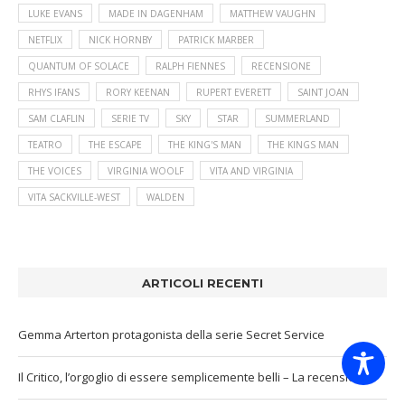
LUKE EVANS
MADE IN DAGENHAM
MATTHEW VAUGHN
NETFLIX
NICK HORNBY
PATRICK MARBER
QUANTUM OF SOLACE
RALPH FIENNES
RECENSIONE
RHYS IFANS
RORY KEENAN
RUPERT EVERETT
SAINT JOAN
SAM CLAFLIN
SERIE TV
SKY
STAR
SUMMERLAND
TEATRO
THE ESCAPE
THE KING'S MAN
THE KINGS MAN
THE VOICES
VIRGINIA WOOLF
VITA AND VIRGINIA
VITA SACKVILLE-WEST
WALDEN
ARTICOLI RECENTI
Gemma Arterton protagonista della serie Secret Service
Il Critico, l’orgoglio di essere semplicemente belli – La recensione