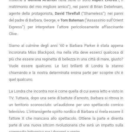
matrimonio del mio migliore amico”), nei panni di Brian Debehnam,
agente della protagonista,
David Threlfall
(“Shameless”) nei panni
del padre di Barbara, George, e
Tom Bateman
(“Assassinio sull’Orient
Express”) per interpretare l’attore pericolosamente affascinante
Clive.
Siamo al culmine degli anni ’60 e Barbara Parker è stata appena
incoronata Miss Blackpool, ma nella vita deve esserci qualcosa di
più che essere una reginetta di bellezza in una città di mare, giusto?
Vuole essere qualcuno. Le luci brillanti di Londra la stanno
chiamando e la nostra determinata eroina parte per scoprire chi è
quel qualcuno.
La Londra che incontra non è come quella di cui aveva letto e visto in
TV. Tuttavia, dopo una serie di battute d’arresto, Barbara si ritrova in
un territorio sconosciuto: un’audizione per uno spettacolo comico
televisivo. L’intransigente spirito nordico di Barbara si rivela essere il
fattore X che mancava allo spettacolo. Ottiene la parte e diventa
parte di una nuova sitcom rivoluzionaria che avrà un impatto sulla
commedia britannica per i decenni a venire.