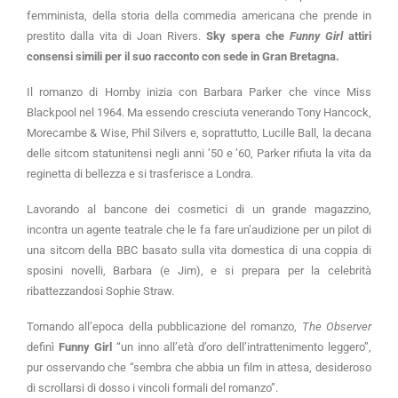
femminista, della storia della commedia americana che prende in
prestito dalla vita di Joan Rivers.
Sky spera che
Funny Girl
attiri
consensi simili per il suo racconto con sede in Gran Bretagna.
Il romanzo di Hornby inizia con Barbara Parker che vince Miss
Blackpool nel 1964. Ma essendo cresciuta venerando Tony Hancock,
Morecambe & Wise, Phil Silvers e, soprattutto, Lucille Ball, la decana
delle sitcom statunitensi negli anni ’50 e ’60, Parker rifiuta la vita da
reginetta di bellezza e si trasferisce a Londra.
Lavorando al bancone dei cosmetici di un grande magazzino,
incontra un agente teatrale che le fa fare un’audizione per un pilot di
una sitcom della BBC basato sulla vita domestica di una coppia di
sposini novelli, Barbara (e Jim), e si prepara per la celebrità
ribattezzandosi Sophie Straw.
Tornando all’epoca della pubblicazione del romanzo,
The Observer
definì
Funny Girl
“un inno all’età d’oro dell’intrattenimento leggero”,
pur osservando che “sembra che abbia un film in attesa, desideroso
di scrollarsi di dosso i vincoli formali del romanzo”.