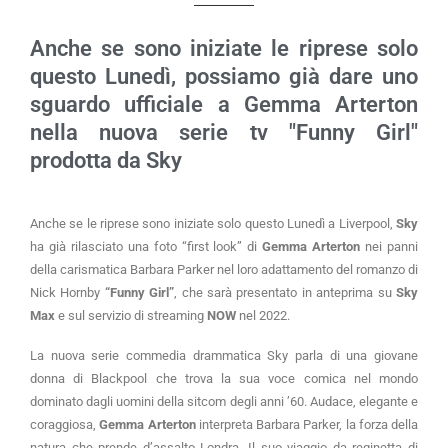
Anche se sono iniziate le riprese solo
questo Lunedì, possiamo già dare uno
sguardo ufficiale a Gemma Arterton
nella nuova serie tv "Funny Girl"
prodotta da Sky
Anche se le riprese sono iniziate solo questo Lunedì a Liverpool,
Sky
ha già rilasciato una foto “first look” di
Gemma Arterton
nei panni
della carismatica Barbara Parker nel loro adattamento del romanzo di
Nick Hornby
“Funny Girl”
, che sarà presentato in anteprima su
Sky
Max
e sul servizio di streaming
NOW
nel 2022.
La nuova serie commedia drammatica Sky parla di una giovane
donna di Blackpool che trova la sua voce comica nel mondo
dominato dagli uomini della sitcom degli anni ’60. Audace, elegante e
coraggiosa,
Gemma Arterton
interpreta Barbara Parker, la forza della
natura che prende d’assalto Londra. Il suo viaggio da reginetta di