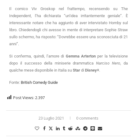
Il comico Viv Groskop nel frattempo, recensendo su The
Independent, l’ha dichiarata “un’idea irritantemente geniale”. È
interessante notare che ha aggiunto di aver intervistato Hornby sul
libro. Chiedendogli chi avesse in mente di interpretare Sophie Straw
sullo schermo, ha risposto: “Dovrebbe essere una sconosciuta di 21
anni”.
Si conferma, quindi, l’amore di
Gemma Arterton
per la televisione
dopo il successo della miniserie drammatica
Narciso Nero
, da
qualche mese disponibile in Italia su
Star
di
Disney+
.
Fonte:
British Comedy Guide
Post Views:
2.397
23 Luglio 2021
0 comments