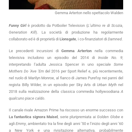
Gemma Arterton nello spettacolo Walden
Funny Girl
è prodotto da Potboiler Television (
L’ultimo re di Scozia
,
Generation Kill
). La società di produzione ha regolarmente
collaborato ed è di proprietà di
Lionsgate
, i co-finanziatori di
Damned
.
Le precedenti incursioni di
Gemma Arterton
nella commedia
televisiva includono un episodio del 2014 di
Inside No. 9
;
interpretando l’adulta Jessica Spencer in uno speciale
Some
Mothers Do ‘Ave ‘Em
del 2016 per Sport Relief e, più recentemente,
nel ruolo di Marilyn Monroe, al fianco di James Purefoy nei panni del
regista Billy Wilder, in un episodio per Sky Arts di
Urban Myth
nel
2018 sulla realizzazione della classica commedia hollywoodiana
A
qualcuno piace caldo
.
Il canale rivale Amazon Prime ha riscosso un enorme successo con
La fantastica signora
Maisel
, serie pluripremiata ai
Golden Globe
e
agli
Emmy
, ambientato tra la fine degli anni ’50 e l’inizio degli anni ’60
a New York e una rivisitazione alternativa, probabilmente