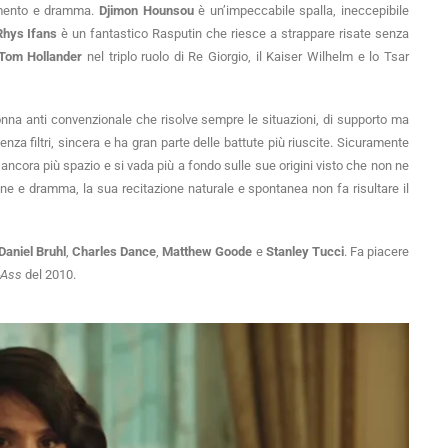
timento e dramma.
Djimon Hounsou
è un’impeccabile spalla, ineccepibile
Rhys Ifans
è un fantastico Rasputin che riesce a strappare risate senza
Tom Hollander
nel triplo ruolo di Re Giorgio, il Kaiser Wilhelm e lo Tsar
nna anti convenzionale che risolve sempre le situazioni, di supporto ma
za filtri, sincera e ha gran parte delle battute più riuscite. Sicuramente
ancora più spazio e si vada più a fondo sulle sue origini visto che non ne
e e dramma, la sua recitazione naturale e spontanea non fa risultare il
Daniel Bruhl
,
Charles Dance
,
Matthew Goode
e
Stanley Tucci
. Fa piacere
-Ass
del 2010.