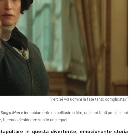
"Perché voi uomini la fate tanto complicata?"
 King’s Man
è indubbiamente un bellissimo film, coi suoi tanti pregi, i suoi
se, facendo desiderare subito un sequel.
 catapultare in questa divertente, emozionante storia