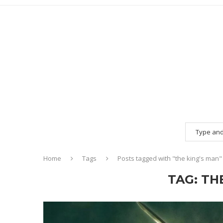
Home
Tags
Posts tagged with "the king's man"
TAG:
TH