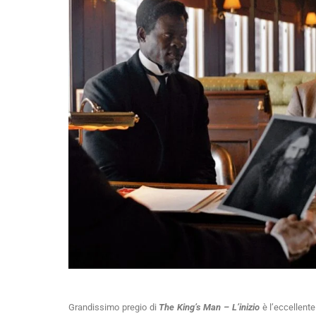
Grandissimo pregio di
The King’s Man – L’inizio
è l’eccellente