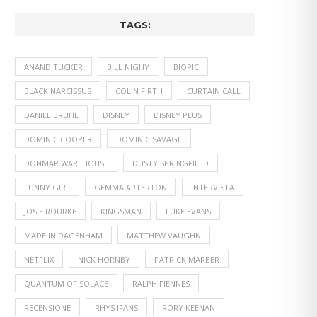
TAGS:
ANAND TUCKER
BILL NIGHY
BIOPIC
BLACK NARCISSUS
COLIN FIRTH
CURTAIN CALL
DANIEL BRUHL
DISNEY
DISNEY PLUS
DOMINIC COOPER
DOMINIC SAVAGE
DONMAR WAREHOUSE
DUSTY SPRINGFIELD
FUNNY GIRL
GEMMA ARTERTON
INTERVISTA
JOSIE ROURKE
KINGSMAN
LUKE EVANS
MADE IN DAGENHAM
MATTHEW VAUGHN
NETFLIX
NICK HORNBY
PATRICK MARBER
QUANTUM OF SOLACE
RALPH FIENNES
RECENSIONE
RHYS IFANS
RORY KEENAN