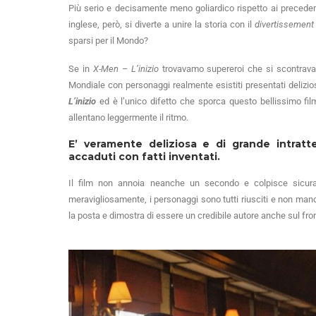
Più serio e decisamente meno goliardico rispetto ai precedent
inglese, però, si diverte a unire la storia con il
divertissement
sparsi per il Mondo?
Se in
X-Men – L’inizio
trovavamo supereroi che si scontravan
Mondiale con personaggi realmente esistiti presentati delizi
L’inizio
ed è l’unico difetto che sporca questo bellissimo film
allentano leggermente il ritmo.
E’ veramente deliziosa e di grande intrat
accaduti con fatti inventati.
Il film non annoia neanche un secondo e colpisce sicuram
meravigliosamente, i personaggi sono tutti riusciti e non ma
la posta e dimostra di essere un credibile autore anche sul fron