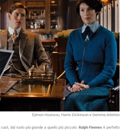
Djimon Hounsou, Harris Dickinson e Gemma Arterton
 cast, dal ruolo più grande a quello più piccolo.
Ralph Fiennes
è perfetto