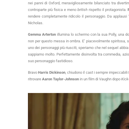
nei panni di Oxford, meravigliosamente bilanciato tra diver
controparte più fisica e meno
british
rispetto il protagonista.
rendere completamente ridicolo il personaggio. Da applausi
Nicholas.
Gemma Arterton
illumina lo schermo con la sua Polly, una do
non per questo messa in ombra. E’ piacevolmente spiritosa, sen
uno dei personaggi più riusciti, speriamo che nel sequel abbia 
sappiamo molto. Perfettamente disinvolta tra commedia, azion
suo personaggio fastidioso.
Bravo
Harris Dickinson
, chiudono il cast i sempre impeccabili
ritrovare
Aaron Taylor-Johnson
in un film di Vaughn dopo
Kick