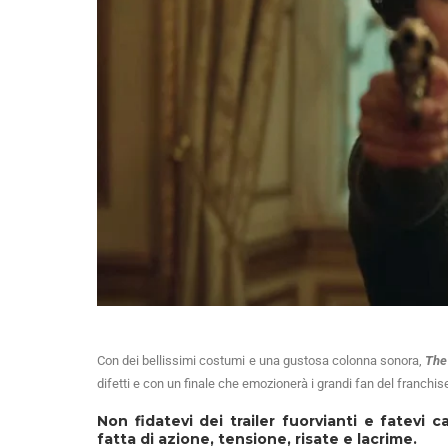
Con dei bellissimi costumi e una gustosa colonna sonora,
The
difetti e con un finale che emozionerà i grandi fan del franchi
Non fidatevi dei trailer fuorvianti e fatevi
fatta di azione, tensione, risate e lacrime.