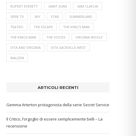
RUPERT EVERETT
SAINT JOAN
SAM CLAFLIN
SERIE TV
SKY
STAR
SUMMERLAND
TEATRO
THE ESCAPE
THE KING'S MAN
THE KINGS MAN
THE VOICES
VIRGINIA WOOLF
VITA AND VIRGINIA
VITA SACKVILLE-WEST
WALDEN
ARTICOLI RECENTI
Gemma Arterton protagonista della serie Secret Service
Il Critico, l’orgoglio di essere semplicemente belli – La
recensione