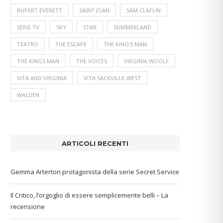
RUPERT EVERETT
SAINT JOAN
SAM CLAFLIN
SERIE TV
SKY
STAR
SUMMERLAND
TEATRO
THE ESCAPE
THE KING'S MAN
THE KINGS MAN
THE VOICES
VIRGINIA WOOLF
VITA AND VIRGINIA
VITA SACKVILLE-WEST
WALDEN
ARTICOLI RECENTI
Gemma Arterton protagonista della serie Secret Service
Il Critico, l’orgoglio di essere semplicemente belli – La
recensione