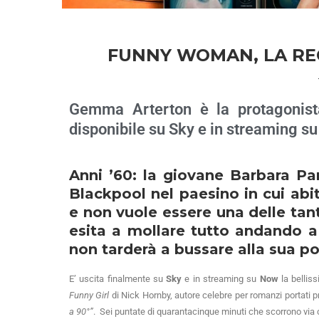
FUNNY WOMAN, LA REC
Gemma Arterton è la protagonist
disponibile su Sky e in streaming 
Anni ’60: la giovane Barbara Pa
Blackpool nel paesino in cui abi
e non vuole essere una delle tan
esita a mollare tutto andando a
non tarderà a bussare alla sua po
E’ uscita finalmente su
Sky
e in streaming su
Now
la bellis
Funny Girl
di Nick Hornby, autore celebre per romanzi portati
a 90°”
. Sei puntate di quarantacinque minuti che scorrono via 