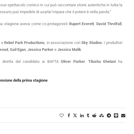
l suo spettacolo comico in cui può raccontare storie autentiche in tutta la
essuno può impedirle di usarla! Impara che il potere è nella parola.”
ima stagione aveva come co-protagonisti
Rupert Everett
,
David Threlfall
,
r
e
Rebel Park Productions
, in associazione con
Sky Studios
. I produttori
rwood
,
Gail Egan
,
Jessica Parker
e
Jessica Malik
.
diretta dal candidato ai BAFTA
Oliver Parker
.
Tilusha Ghelani
ha
ensione della prima stagione