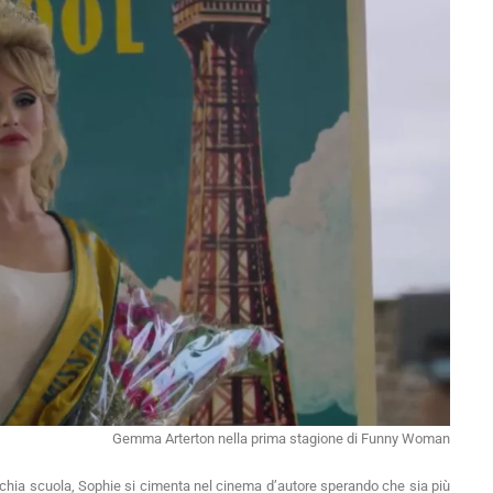
Gemma Arterton nella prima stagione di Funny Woman
hia scuola, Sophie si cimenta nel cinema d’autore sperando che sia più