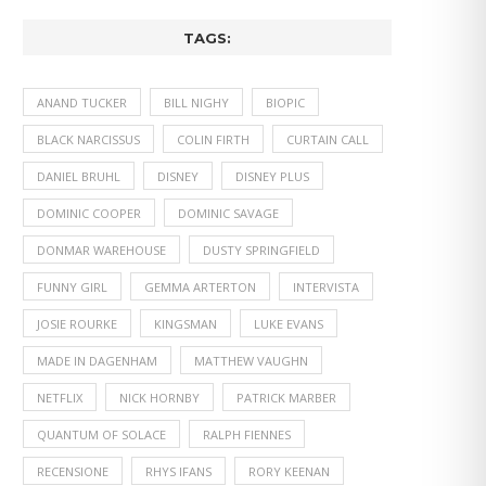
TAGS:
ANAND TUCKER
BILL NIGHY
BIOPIC
BLACK NARCISSUS
COLIN FIRTH
CURTAIN CALL
DANIEL BRUHL
DISNEY
DISNEY PLUS
DOMINIC COOPER
DOMINIC SAVAGE
DONMAR WAREHOUSE
DUSTY SPRINGFIELD
FUNNY GIRL
GEMMA ARTERTON
INTERVISTA
JOSIE ROURKE
KINGSMAN
LUKE EVANS
MADE IN DAGENHAM
MATTHEW VAUGHN
NETFLIX
NICK HORNBY
PATRICK MARBER
QUANTUM OF SOLACE
RALPH FIENNES
RECENSIONE
RHYS IFANS
RORY KEENAN