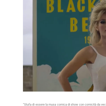
“Stufa di essere la musa comica di show con comicità da vecc