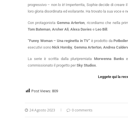
progressivo – non lo è! Imperterrita, Sophie decide di creare i
loro gloria disordinata ed esilarante. Ha trovato la sua voce e n
Con protagonista
Gemma Arterton
, ricordiamo che nella pr
Tom Bateman
,
Arsher Ali
,
Alexa Davies
e
Leo Bill
.
“Funny Woman – Una reginetta in TV”
è prodotto da
Potboile
esecutivi sono
Nick Hornby
,
Gemma Arterton
,
Andrea Calde
La serie è scritta dalla pluripremiata
Morwenna Banks
e 
commissionato il progetto per
Sky Studios
.
Leggete qui la rec
Post Views:
809
24 Agosto 2023
0 comments