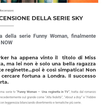
Recensioni
ENSIONE DELLA SERIE SKY
a della serie Funny Woman, finalmente
su NOW
rker ha appena vinto il titolo di Miss
ta, ma lei non è solo una bella ragazza
te reginette…poi è così simpatica! Non
 cercare fortuna a Londra. Il successo
rta.
sima serie tv
“Funny Woman – Una reginetta in TV”
, tratta dal romanzo
 precedentemente sul grande come “
Alta fedeltà”
, “
About a Boy”
e “
Febbre
con leggerezza bilanciando divertimento e tematiche più serie.