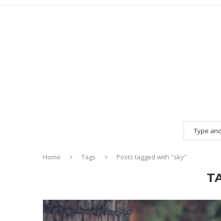
Home
Tags
Posts tagged with "sky"
T