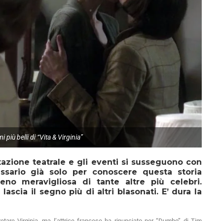
più belli di “Vita & Virginia”
azione teatrale e gli eventi si susseguono con
essario già solo per conoscere questa storia
o meravigliosa di tante altre più celebri.
scia il segno più di altri blasonati. E’ dura la
etare Virginia, ma l’attrice francese ha rinunciato per “Dumbo” di Tim