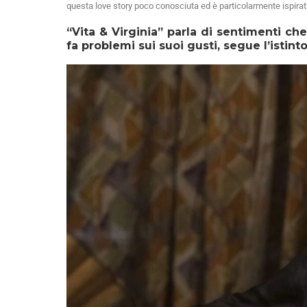
questa love story poco conosciuta ed è particolarmente ispirata
“Vita & Virginia”
parla di sentimenti che 
fa problemi sui suoi gusti, segue l’istin