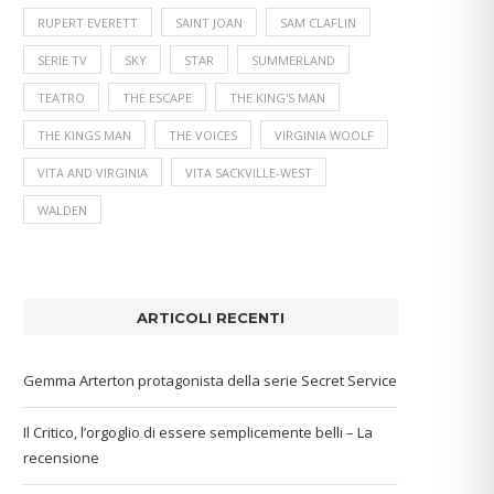
RUPERT EVERETT
SAINT JOAN
SAM CLAFLIN
SERIE TV
SKY
STAR
SUMMERLAND
TEATRO
THE ESCAPE
THE KING'S MAN
THE KINGS MAN
THE VOICES
VIRGINIA WOOLF
VITA AND VIRGINIA
VITA SACKVILLE-WEST
WALDEN
ARTICOLI RECENTI
Gemma Arterton protagonista della serie Secret Service
Il Critico, l’orgoglio di essere semplicemente belli – La
recensione