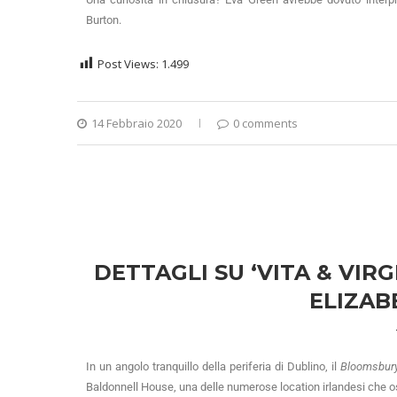
Burton.
Post Views:
1.499
14 Febbraio 2020
0 comments
DETTAGLI SU ‘VITA & VIR
ELIZAB
In un angolo tranquillo della periferia di Dublino, il
Bloomsbury
Baldonnell House, una delle numerose location irlandesi che osp