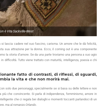
n è Vita Sackville-West
a si lascia cadere nel suo fascino, carisma. Un amore che le dà felicità,
esta sua attrazione per la donna. Ecco, il coming out è una componente
ntorno la storia d’amore. Se da una parte troviamo una persona a suo agio
n difficoltà. Tutto viene trattato con maturità, intelligenza, poesia e chi
nante fatto di contrasti, di riflessi, di sguardi,
ambia la vita e che non morirà mai.
e con solo due personaggi, specialmente se si basa su delle lettere e non
ra più che convincente. Si parla di indipendenza, femminismo, amore in
elligente che ci regala bei dialoghi e momenti toccanti parlandoci di un
ttere, ma al romanzo
Orlando
.