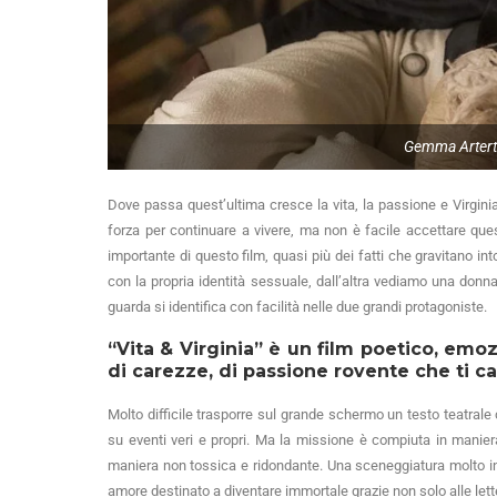
Gemma Arterto
Dove passa quest’ultima cresce la vita, la passione e Virgini
forza per continuare a vivere, ma non è facile accettare qu
importante di questo film, quasi più dei fatti che gravitano i
con la propria identità sessuale, dall’altra vediamo una donna i
guarda si identifica con facilità nelle due grandi protagoniste.
“Vita & Virginia”
è un film poetico, emozio
di carezze, di passione rovente che ti c
Molto difficile trasporre sul grande schermo un testo teatral
su eventi veri e propri. Ma la missione è compiuta in manie
maniera non tossica e ridondante. Una sceneggiatura molto int
amore destinato a diventare immortale grazie non solo alle le