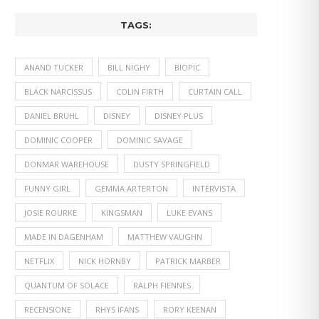
TAGS:
ANAND TUCKER
BILL NIGHY
BIOPIC
BLACK NARCISSUS
COLIN FIRTH
CURTAIN CALL
DANIEL BRUHL
DISNEY
DISNEY PLUS
DOMINIC COOPER
DOMINIC SAVAGE
DONMAR WAREHOUSE
DUSTY SPRINGFIELD
FUNNY GIRL
GEMMA ARTERTON
INTERVISTA
JOSIE ROURKE
KINGSMAN
LUKE EVANS
MADE IN DAGENHAM
MATTHEW VAUGHN
NETFLIX
NICK HORNBY
PATRICK MARBER
QUANTUM OF SOLACE
RALPH FIENNES
RECENSIONE
RHYS IFANS
RORY KEENAN