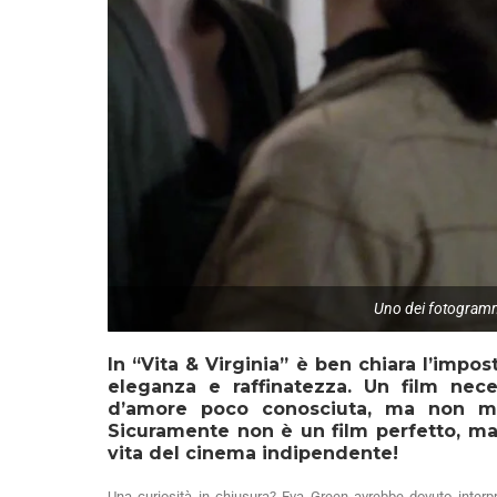
Uno dei fotogrammi 
In
“Vita & Virginia”
è ben chiara l’impost
eleganza e raffinatezza. Un film nec
d’amore poco conosciuta, ma non men
Sicuramente non è un film perfetto, ma la
vita del cinema indipendente!
Una curiosità in chiusura? Eva Green avrebbe dovuto interpr