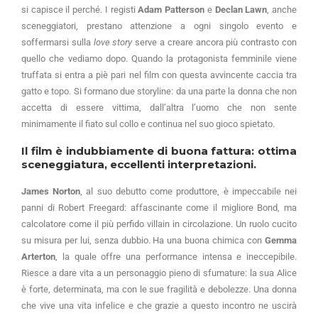
si capisce il perché. I registi
Adam Patterson
e
Declan Lawn
, anche
sceneggiatori, prestano attenzione a ogni singolo evento e
soffermarsi sulla
love story
serve a creare ancora più contrasto con
quello che vediamo dopo. Quando la protagonista femminile viene
truffata si entra a piè pari nel film con questa avvincente caccia tra
gatto e topo. Si formano due storyline: da una parte la donna che non
accetta di essere vittima, dall’altra l’uomo che non sente
minimamente il fiato sul collo e continua nel suo gioco spietato.
Il film è indubbiamente di buona fattura: ottima
sceneggiatura, eccellenti interpretazioni.
James Norton
, al suo debutto come produttore, è impeccabile nei
panni di Robert Freegard: affascinante come il migliore Bond, ma
calcolatore come il più perfido villain in circolazione. Un ruolo cucito
su misura per lui, senza dubbio. Ha una buona chimica con
Gemma
Arterton
, la quale offre una performance intensa e ineccepibile.
Riesce a dare vita a un personaggio pieno di sfumature: la sua Alice
è forte, determinata, ma con le sue fragilità e debolezze. Una donna
che vive una vita infelice e che grazie a questo incontro ne uscirà