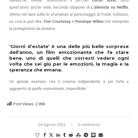
fiabesche, eteree. Bravissimo il piccolo
Lucas Bond
, visto
quest’anno anche nella seconda stagione di
L’alienista su Netflix
,
ottimo nel dare tutte le sfumature al personaggio di Frank. Deliziosi,
se così si può dire,
Tom Courtenay
e
Penelope Wilton
che interpreta
la protagonista da anziana.
‘Giorni d’estate’
è una delle più belle sorprese
dell’anno, un film emozionante che fa stare
bene, uno di quelli che vorresti vedere ogni
volta che sei giù per le emozioni, la magia e la
speranza che emana.
Un grande esempio che il cinema indipendente è più forte e
agguerrito di quello mainstream. Imperdibile!
Post Views:
2.996
24 Agosto 2022
0 comments