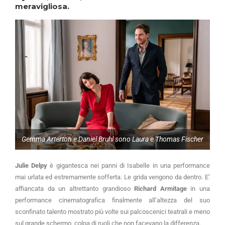
meravigliosa.
Gemma Arterton e Daniel Bruhl sono Laura e Thomas Fischer
Julie Delpy
è gigantesca nei panni di Isabelle in una performance
mai urlata ed estremamente sofferta. Le grida vengono da dentro. E’
affiancata da un altrettanto grandioso
Richard Armitage
in una
performance cinematografica finalmente all’altezza del suo
sconfinato talento mostrato più volte sui palcoscenici teatrali e meno
sul grande schermo, colpa di ruoli che non facevano la differenza.