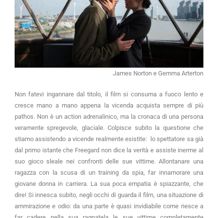
James Norton e Gemma Arterton
Non fatevi ingannare dal titolo, il film si consuma a fuoco lento e
cresce mano a mano appena la vicenda acquista sempre di più
pathos. Non è un action adrenalinico, ma la cronaca di una persona
veramente spregevole, glaciale. Colpisce subito la questione che
stiamo assistendo a vicende realmente esistite: lo spettatore sa già
dal primo istante che Freegard non dice la verità e assiste inerme al
suo gioco sleale nei confronti delle sue vittime. Allontanare una
ragazza con la scusa di un training da spia, far innamorare una
giovane donna in carriera. La sua poca empatia è spiazzante, che
dire! Si innesca subito, negli occhi di guarda il film, una situazione di
ammirazione e odio: da una parte è quasi invidiabile come riesce a
far cadere nella sua ragnatela le sue vittime completamente