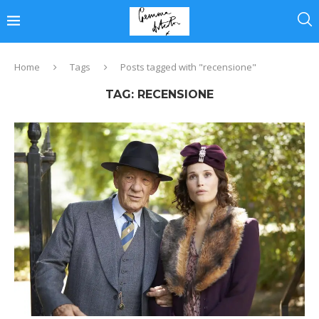
Home
Tags
Posts tagged with "recensione"
TAG:
RECENSIONE