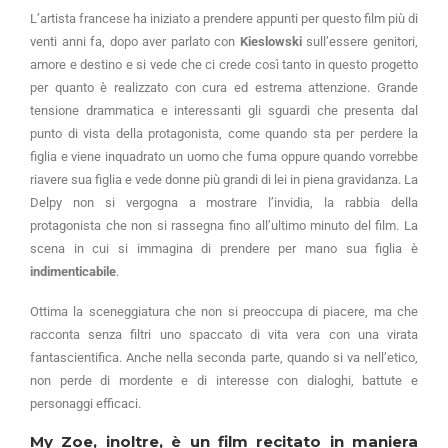
L’artista francese ha iniziato a prendere appunti per questo film più di
venti anni fa, dopo aver parlato con
Kieslowski
sull’essere genitori,
amore e destino e si vede che ci crede così tanto in questo progetto
per quanto è realizzato con cura ed estrema attenzione. Grande
tensione drammatica e interessanti gli sguardi che presenta dal
punto di vista della protagonista, come quando sta per perdere la
figlia e viene inquadrato un uomo che fuma oppure quando vorrebbe
riavere sua figlia e vede donne più grandi di lei in piena gravidanza. La
Delpy non si vergogna a mostrare l’invidia, la rabbia della
protagonista che non si rassegna fino all’ultimo minuto del film. La
scena in cui si immagina di prendere per mano sua figlia è
indimenticabile
.
Ottima la sceneggiatura che non si preoccupa di piacere, ma che
racconta senza filtri uno spaccato di vita vera con una virata
fantascientifica. Anche nella seconda parte, quando si va nell’etico,
non perde di mordente e di interesse con dialoghi, battute e
personaggi efficaci.
My Zoe, inoltre, è un film recitato in maniera