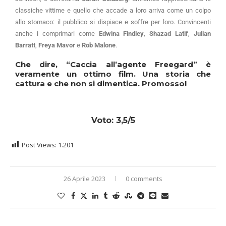
classiche vittime e quello che accade a loro arriva come un colpo
allo stomaco: il pubblico si dispiace e soffre per loro. Convincenti
anche i comprimari come
Edwina Findley
,
Shazad Latif
,
Julian
Barratt
,
Freya Mavor
e
Rob Malone
.
Che dire,
“Caccia all’agente Freegard”
è
veramente un ottimo film. Una storia che
cattura e che non si dimentica. Promosso!
Voto: 3,5/5
Post Views:
1.201
26 Aprile 2023
0 comments