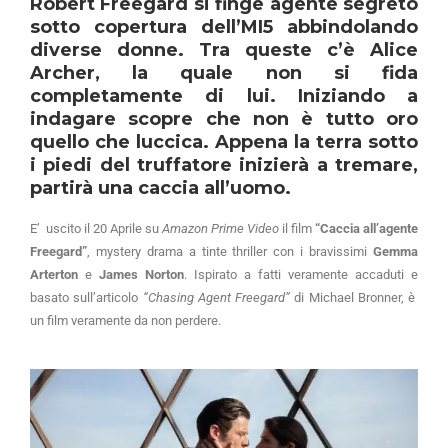
Robert Freegard si finge agente segreto
sotto copertura dell’MI5 abbindolando
diverse donne. Tra queste c’è Alice
Archer, la quale non si fida
completamente di lui. Iniziando a
indagare scopre che non è tutto oro
quello che luccica. Appena la terra sotto
i piedi del truffatore inizierà a tremare,
partirà una caccia all’uomo.
E’ uscito il 20 Aprile su
Amazon Prime Video
il film
“Caccia all’agente
Freegard”
, mystery drama a tinte thriller con i bravissimi
Gemma
Arterton
e
James Norton
. Ispirato a fatti veramente accaduti e
basato sull’articolo
“Chasing Agent Freegard”
di Michael Bronner, è
un film veramente da non perdere.