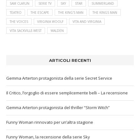
SAM CLAFLIN
SERIE TV
SKY
STAR
SUMMERLAND
TEATRO
THE ESCAPE
THE KING'S MAN
THE KINGS MAN
THE VOICES
VIRGINIA WOOLF
VITA AND VIRGINIA
VITA SACKVILLE-WEST
WALDEN
ARTICOLI RECENTI
Gemma Arterton protagonista della serie Secret Service
Il Critico, l’orgoglio di essere semplicemente belli – La recensione
Gemma Arterton protagonista del thriller “Storm Witch”
Funny Woman rinnovato per un’altra stagione
Funny Woman, la recensione della serie Sky