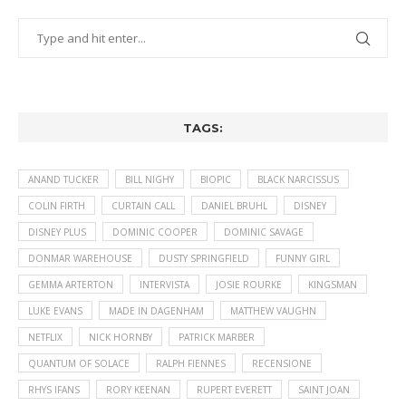
TAGS:
ANAND TUCKER
BILL NIGHY
BIOPIC
BLACK NARCISSUS
COLIN FIRTH
CURTAIN CALL
DANIEL BRUHL
DISNEY
DISNEY PLUS
DOMINIC COOPER
DOMINIC SAVAGE
DONMAR WAREHOUSE
DUSTY SPRINGFIELD
FUNNY GIRL
GEMMA ARTERTON
INTERVISTA
JOSIE ROURKE
KINGSMAN
LUKE EVANS
MADE IN DAGENHAM
MATTHEW VAUGHN
NETFLIX
NICK HORNBY
PATRICK MARBER
QUANTUM OF SOLACE
RALPH FIENNES
RECENSIONE
RHYS IFANS
RORY KEENAN
RUPERT EVERETT
SAINT JOAN