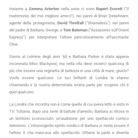
Insieme a
Gemma Arterton
nella serie ci sono
Rupert Everett
(“Il
matrimonio del mio migliore amico”), nei panni di Brian Debehnam,
agente della protagonista,
David Threlfall
(“Shameless”) nei panni
del padre di Barbara, George, e
Tom Bateman
(“Assassinio sull’Orient
Express”) per interpretare l’attore pericolosamente affascinante
Clive.
Siamo al culmine degli anni ’60 e Barbara Parker è stata appena
incoronata Miss Blackpool, ma nella vita deve esserci qualcosa di
più che essere una reginetta di bellezza in una città di mare, giusto?
Vuole essere qualcuno. Le luci brillanti di Londra la stanno
chiamando e la nostra determinata eroina parte per scoprire chi è
quel qualcuno.
La Londra che incontra non è come quella di cui aveva letto e visto in
TV. Tuttavia, dopo una serie di battute d’arresto, Barbara si ritrova in
un territorio sconosciuto: un’audizione per uno spettacolo comico
televisivo. L’intransigente spirito nordico di Barbara si rivela essere il
fattore X che mancava allo spettacolo. Ottiene la parte e diventa