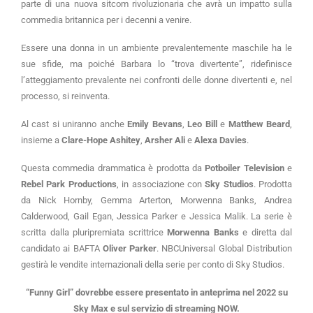
parte di una nuova sitcom rivoluzionaria che avrà un impatto sulla
commedia britannica per i decenni a venire.
Essere una donna in un ambiente prevalentemente maschile ha le
sue sfide, ma poiché Barbara lo “trova divertente”, ridefinisce
l’atteggiamento prevalente nei confronti delle donne divertenti e, nel
processo, si reinventa.
Al cast si uniranno anche
Emily Bevans
,
Leo Bill
e
Matthew Beard
,
insieme a
Clare-Hope Ashitey
,
Arsher Ali
e
Alexa Davies
.
Questa commedia drammatica è prodotta da
Potboiler Television
e
Rebel Park Productions
, in associazione con
Sky Studios
. Prodotta
da Nick Hornby, Gemma Arterton, Morwenna Banks, Andrea
Calderwood, Gail Egan, Jessica Parker e Jessica Malik. La serie è
scritta dalla pluripremiata scrittrice
Morwenna Banks
e diretta dal
candidato ai BAFTA
Oliver Parker
. NBCUniversal Global Distribution
gestirà le vendite internazionali della serie per conto di Sky Studios.
“Funny Girl” dovrebbe essere presentato in anteprima nel 2022 su
Sky Max e sul servizio di streaming NOW.