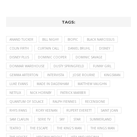
TAGS:
ANAND TUCKER
BILL NIGHY
BIOPIC
BLACK NARCISSUS
COLIN FIRTH
CURTAIN CALL
DANIEL BRUHL
DISNEY
DISNEY PLUS
DOMINIC COOPER
DOMINIC SAVAGE
DONMAR WAREHOUSE
DUSTY SPRINGFIELD
FUNNY GIRL
GEMMA ARTERTON
INTERVISTA
JOSIE ROURKE
KINGSMAN
LUKE EVANS
MADE IN DAGENHAM
MATTHEW VAUGHN
NETFLIX
NICK HORNBY
PATRICK MARBER
QUANTUM OF SOLACE
RALPH FIENNES
RECENSIONE
RHYS IFANS
RORY KEENAN
RUPERT EVERETT
SAINT JOAN
SAM CLAFLIN
SERIE TV
SKY
STAR
SUMMERLAND
TEATRO
THE ESCAPE
THE KING'S MAN
THE KINGS MAN