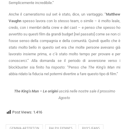
Semplicemente incredibile.”
Anche il cameratismo sul set è stato, dice, un vantaggio. “
Matthew
Vaughn
spesso lavora con lo stesso team, o simile – è molto leale,
credo, con i membri della crew e del cast – e penso che spesso ho
avvertito su questi film da grandi budget [nel passato] come se non ci
fosse senso della compagnia e della comunità. Quindi quello che è
stato molto bello in questo set era che molte persone avevano già
lavorato insieme prima, e c’è stato molto tempo per provare e per
conoscerci.” Alla domanda se il periodo di avversione verso i
blockbuster sia finito ha risposto: “Penso che
The King’s Man
mi
abbia ridato la fiducia nel potermi divertire a fare questo tipo di film.”
The King’s Man – Le origini
uscirà nelle nostre sale il prossimo
Agosto
Post Views:
1.416
GEMMA ARTERTON
RALPH FIENNES
RHYS IFANS