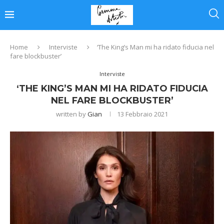
Home
Interviste
‘The King’s Man mi ha ridato fiducia nel
fare blockbuster’
Interviste
‘THE KING’S MAN MI HA RIDATO FIDUCIA
NEL FARE BLOCKBUSTER’
written by
Gian
13 Febbraio 2021