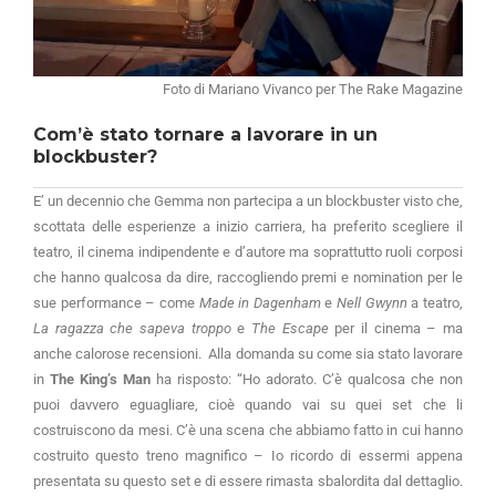
Foto di Mariano Vivanco per The Rake Magazine
Com’è stato tornare a lavorare in un
blockbuster?
E’ un decennio che Gemma non partecipa a un blockbuster visto che,
scottata delle esperienze a inizio carriera, ha preferito scegliere il
teatro, il cinema indipendente e d’autore ma soprattutto ruoli corposi
che hanno qualcosa da dire, raccogliendo premi e nomination per le
sue performance – come
Made in Dagenham
e
Nell Gwynn
a teatro,
La ragazza che sapeva troppo
e
The Escape
per il cinema – ma
anche calorose recensioni. Alla domanda su come sia stato lavorare
in
The King’s Man
ha risposto: “Ho adorato. C’è qualcosa che non
puoi davvero eguagliare, cioè quando vai su quei set che li
costruiscono da mesi. C’è una scena che abbiamo fatto in cui hanno
costruito questo treno magnifico – Io ricordo di essermi appena
presentata su questo set e di essere rimasta sbalordita dal dettaglio.