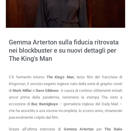
Gemma Arterton sulla fiducia ritrovata
nei blockbuster e su nuovi dettagli per
The King's Man
C’è fermento intorno
The King’s Man
, terzo film del franchise di
Kingsman
, il servizio segreto inglese nato dalla serie di graphic novel
di
Mark Millar
e
Dave Gibbons
. A causa di continui slittamenti iniziati
ancor prima della pandemia, nemmeno la stampa l’ha visto a
eccezione di
Baz Bamigboye
– giornalista inglese del Daily Mail –
che ha assistito a una visione incompleta, lo scorso anno, rimanendo
piacevolmente colpito dal film.
Grazie all’ultima intervista di
Gemma Arterton
per
The Rake