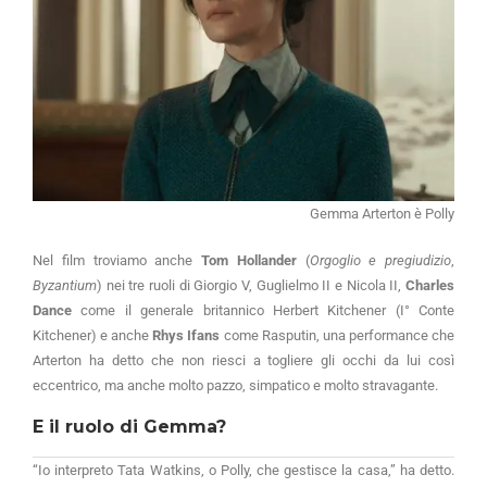
Gemma Arterton è Polly
Nel film troviamo anche
Tom Hollander
(
Orgoglio e pregiudizio
,
Byzantium
) nei tre ruoli di Giorgio V, Guglielmo II e Nicola II,
Charles
Dance
come il generale britannico Herbert Kitchener (I° Conte
Kitchener) e anche
Rhys Ifans
come Rasputin, una performance che
Arterton ha detto che non riesci a togliere gli occhi da lui così
eccentrico, ma anche molto pazzo, simpatico e molto stravagante.
E il ruolo di Gemma?
“Io interpreto Tata Watkins, o Polly, che gestisce la casa,” ha detto.