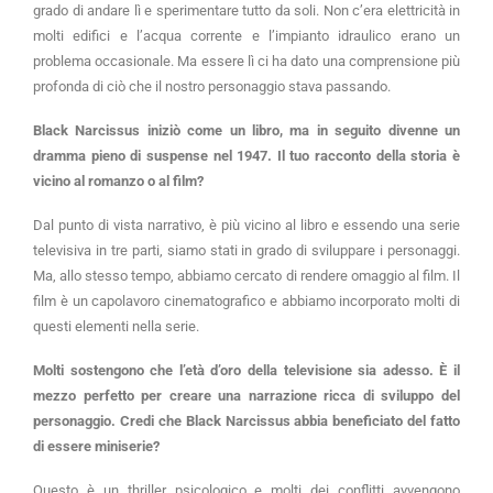
grado di andare lì e sperimentare tutto da soli. Non c’era elettricità in
molti edifici e l’acqua corrente e l’impianto idraulico erano un
problema occasionale. Ma essere lì ci ha dato una comprensione più
profonda di ciò che il nostro personaggio stava passando.
Black Narcissus iniziò come un libro, ma in seguito divenne un
dramma pieno di suspense nel 1947. Il tuo racconto della storia è
vicino al romanzo o al film?
Dal punto di vista narrativo, è più vicino al libro e essendo una serie
televisiva in tre parti, siamo stati in grado di sviluppare i personaggi.
Ma, allo stesso tempo, abbiamo cercato di rendere omaggio al film. Il
film è un capolavoro cinematografico e abbiamo incorporato molti di
questi elementi nella serie.
Molti sostengono che l’età d’oro della televisione sia adesso. È il
mezzo perfetto per creare una narrazione ricca di sviluppo del
personaggio. Credi che Black Narcissus abbia beneficiato del fatto
di essere miniserie?
Questo è un thriller psicologico e molti dei conflitti avvengono