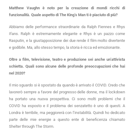
Matthew Vaughn è noto per la creazione di mondi ricchi di
funzionalità. Quale aspetto di The King’s Man ti è piaciuto di più?
Abbiamo delle performance straordinarie da Ralph Fiennes e Rhys
Ifans. Ralph è estremamente elegante e Rhys è un pazzo come
Rasputin, e la giustapposizione dei due rende il film molto divertente
e godibile. Ma, allo stesso tempo, la storia è ricca ed emozionante.
Oltre a film, televisione, teatro e produzione sei anche un’attivista
schietta. Quali sono alcune delle profonde preoccupazioni che hai
nel 2020?
Il mio sguardo si è spostato da quando è arrivato il COVID. Credo che
lavorerò sempre a favore del progresso delle donne, ma il lockdown
ha portato una nuova prospettiva. Ci sono molti problemi che il
COVID ha esposto e il problema dei senzatetto è uno di questi. A
Londra è terribile, ma peggiorerà con l’instabilità. Quindi ho dedicato
parte delle mie energie a questo ente di beneficenza chiamato
Shelter through The Storm.