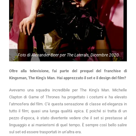
Foto di Alexander Beer per The Laterals, Dicembre 2020
Oltre alla televisione, fai parte del prequel del franchise di
Kingsman, The King’s Man. Hai apprezzato il set e il design del film?
Avevamo una squadra incredibile per The King’s Man. Michelle
Clapton di Game of Thrones ha progettato i costumi e ha elevato
l’atmosfera del film. C’è questa sensazione di classe ed eleganza in
tutto il film; quasi una lunga qualità epica. E poiché si tratta di un
pezzo d’epoca, è stato divertente vedere che il set si prestasse al
linguaggio e ai manierismi di quel tempo. È sempre così bello salire
sul set ed essere trasportati in un’altra era.