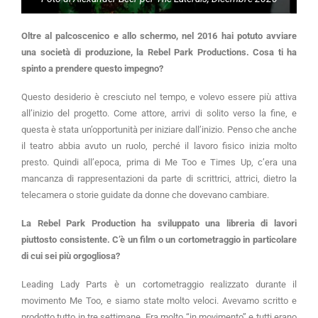
Oltre al palcoscenico e allo schermo, nel 2016 hai potuto avviare
una società di produzione, la Rebel Park Productions. Cosa ti ha
spinto a prendere questo impegno?
Questo desiderio è cresciuto nel tempo, e volevo essere più attiva
all’inizio del progetto. Come attore, arrivi di solito verso la fine, e
questa è stata un’opportunità per iniziare dall’inizio. Penso che anche
il teatro abbia avuto un ruolo, perché il lavoro fisico inizia molto
presto. Quindi all’epoca, prima di Me Too e Times Up, c’era una
mancanza di rappresentazioni da parte di scrittrici, attrici, dietro la
telecamera o storie guidate da donne che dovevano cambiare.
La Rebel Park Production ha sviluppato una libreria di lavori
piuttosto consistente. C’è un film o un cortometraggio in particolare
di cui sei più orgogliosa?
Leading Lady Parts è un cortometraggio realizzato durante il
movimento Me Too, e siamo state molto veloci. Avevamo scritto e
prodotto tutto in tre settimane. Era molto “in movimento” e tutti erano