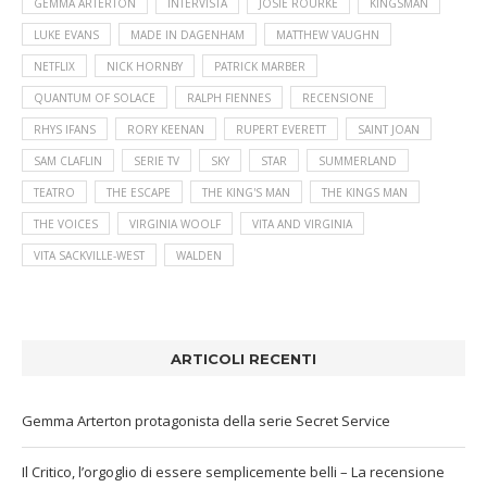
GEMMA ARTERTON
INTERVISTA
JOSIE ROURKE
KINGSMAN
LUKE EVANS
MADE IN DAGENHAM
MATTHEW VAUGHN
NETFLIX
NICK HORNBY
PATRICK MARBER
QUANTUM OF SOLACE
RALPH FIENNES
RECENSIONE
RHYS IFANS
RORY KEENAN
RUPERT EVERETT
SAINT JOAN
SAM CLAFLIN
SERIE TV
SKY
STAR
SUMMERLAND
TEATRO
THE ESCAPE
THE KING'S MAN
THE KINGS MAN
THE VOICES
VIRGINIA WOOLF
VITA AND VIRGINIA
VITA SACKVILLE-WEST
WALDEN
ARTICOLI RECENTI
Gemma Arterton protagonista della serie Secret Service
Il Critico, l’orgoglio di essere semplicemente belli – La recensione