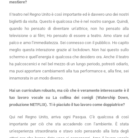
mestiere?
Il teatro nel Regno Unito è così importante ed è davvero uno dei nostri
biglietti da visita. Questo è qualcosa che è nel nostro sangue. Quindi,
quando ho pensato di diventare un’attrice, non ho pensato alla
televisione o ai film; Ho pensato di essere a teatro. Amo stare sul
palco e amo l’immediatezza. Sei connesso con il pubblico. Ho capito
meglio questa interazione grazie al lockdown. Non hai questo sullo
schermo e quell’energia è qualcosa che desidero ora. Anche il teatro
ha palcoscenici e nel bel mezzo di un lungo periodo, potresti odiarlo,
ma puoi apportare cambiamenti alla tua performance e, alla fine, sei
innamorata in un modo diverso.
Hai un curriculum robusto, ma ciò che è veramente interessante è il
tuo lavoro vocale su La collina dei conigli (Watership Down,
produzione NETFLIX). Ti è piaciuto il tuo lavoro come doppiatrice?
Qui nel Regno Unito, arriva ogni Pasqua. C’è qualcosa di così
importante per ciò che sta accadendo con l’ambiente. È stata
un’esperienza straordinaria e stavo solo pensando alla lista degli