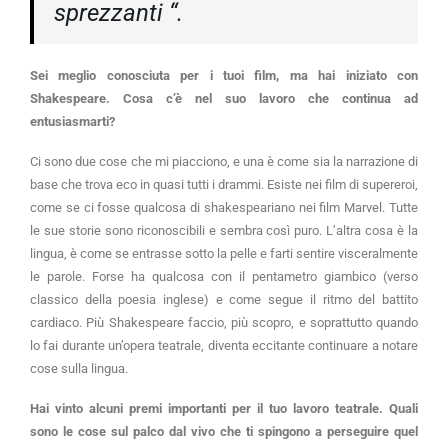
sprezzanti “.
Sei meglio conosciuta per i tuoi film, ma hai iniziato con
Shakespeare. Cosa c’è nel suo lavoro che continua ad
entusiasmarti?
Ci sono due cose che mi piacciono, e una è come sia la narrazione di
base che trova eco in quasi tutti i drammi. Esiste nei film di supereroi,
come se ci fosse qualcosa di shakespeariano nei film Marvel. Tutte
le sue storie sono riconoscibili e sembra così puro. L’altra cosa è la
lingua, è come se entrasse sotto la pelle e farti sentire visceralmente
le parole. Forse ha qualcosa con il pentametro giambico (verso
classico della poesia inglese) e come segue il ritmo del battito
cardiaco. Più Shakespeare faccio, più scopro, e soprattutto quando
lo fai durante un’opera teatrale, diventa eccitante continuare a notare
cose sulla lingua.
Hai vinto alcuni premi importanti per il tuo lavoro teatrale. Quali
sono le cose sul palco dal vivo che ti spingono a perseguire quel