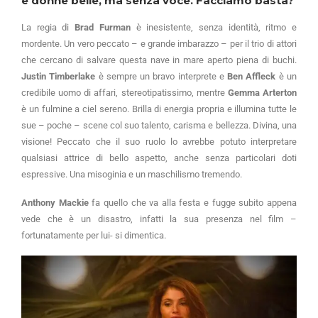
e donne belle, ma senza voce. Facciamo basta?
La regia di
Brad Furman
è inesistente, senza identità, ritmo e
mordente. Un vero peccato – e grande imbarazzo – per il trio di attori
che cercano di salvare questa nave in mare aperto piena di buchi.
Justin Timberlake
è sempre un bravo interprete e
Ben Affleck
è un
credibile uomo di affari, stereotipatissimo, mentre
Gemma Arterton
è un fulmine a ciel sereno. Brilla di energia propria e illumina tutte le
sue – poche – scene col suo talento, carisma e bellezza. Divina, una
visione! Peccato che il suo ruolo lo avrebbe potuto interpretare
qualsiasi attrice di bello aspetto, anche senza particolari doti
espressive. Una misoginia e un maschilismo tremendo.
Anthony Mackie
fa quello che va alla festa e fugge subito appena
vede che è un disastro, infatti la sua presenza nel film –
fortunatamente per lui- si dimentica.