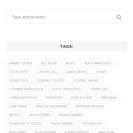
TAGS:
ANAND TUCKER
BILL NIGHY
BIOPIC
BLACK NARCISSUS
COLIN FIRTH
CURTAIN CALL
DANIEL BRUHL
DISNEY
DISNEY PLUS
DOMINIC COOPER
DOMINIC SAVAGE
DONMAR WAREHOUSE
DUSTY SPRINGFIELD
FUNNY GIRL
GEMMA ARTERTON
INTERVISTA
JOSIE ROURKE
KINGSMAN
LUKE EVANS
MADE IN DAGENHAM
MATTHEW VAUGHN
NETFLIX
NICK HORNBY
PATRICK MARBER
QUANTUM OF SOLACE
RALPH FIENNES
RECENSIONE
RHYS IFANS
RORY KEENAN
RUPERT EVERETT
SAINT JOAN