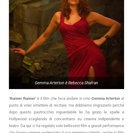
Gemma Arterton è Rebecca Shafran
‘Runner Runner’
è il film che fece andare in crisi
Gemma Arterton
al
punto di voler smettere di recitare, ma dobbiamo ringraziarlo perché
dopo questo pastrocchio inguardabile lei ha girato le spalle a
Hollywood scegliendo di concentrarsi su cinema indipendente e
teatro. Da qui ci ha regalato solo bellissimi film e grandi performance
che hanno sempre evidenziato il suo immenso talento, anche in film