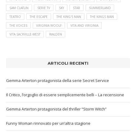
SAM CLAFLIN
SERIE TV
SKY
STAR
SUMMERLAND
TEATRO
THE ESCAPE
THE KING'S MAN
THE KINGS MAN
THE VOICES
VIRGINIA WOOLF
VITA AND VIRGINIA
VITA SACKVILLE-WEST
WALDEN
ARTICOLI RECENTI
Gemma Arterton protagonista della serie Secret Service
Il Critico, l’orgoglio di essere semplicemente belli – La recensione
Gemma Arterton protagonista del thriller “Storm Witch”
Funny Woman rinnovato per un’altra stagione