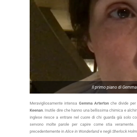
Il primo piano di Gemma A
Meravigliosamente intensa
Gemma Arterton
che divide per 
Keenan
. Inutile dire che hanno una bellissima chimica e alchim
inglese riesce a entrare nel cuore di chi guarda già solo c
servono molte parole per capire come stia veramente. C
precedentemente in
Alice in Wonderland
e negli
Sherlock Hol