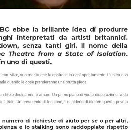
BC ebbe la brillante idea di produrre
nghi interpretati da artisti britannici.
down, senza tanti giri. Il nome della
e Theatre from a State of Isolation
.
n uno di questi.
n con Mike, suo marito che la controlla in ogni spostamento. L’unica con
tarla quando le cose prenderanno una brutta piega.
un titolo decisamente amaro. Un primo piano di vuota disperazione fa da
gistrale. Un crescendo di tensione, il desiderio di aiutare questa povera
 numero di richieste di aiuto per sé o per altri,
olenza e lo stalking sono raddoppiate rispetto