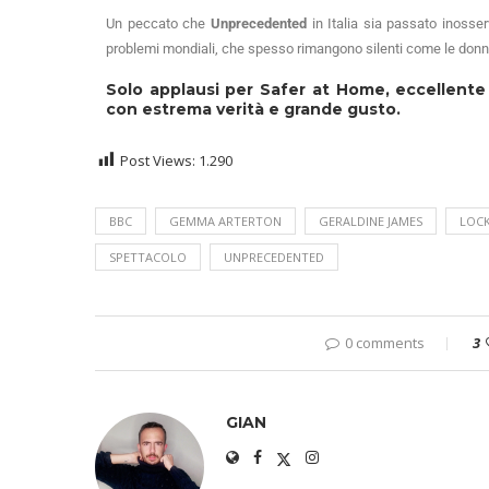
Un peccato che
Unprecedented
in Italia sia passato inosser
problemi mondiali, che spesso rimangono silenti come le don
Solo applausi per
Safer at Home
, eccellente
con estrema verità e grande gusto.
Post Views:
1.290
BBC
GEMMA ARTERTON
GERALDINE JAMES
LOC
SPETTACOLO
UNPRECEDENTED
0 comments
3
GIAN