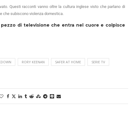
vato. Questi racconti vanno oltre la cultura inglese visto che parlano di
ne che subiscono violenza domestica.
 pezzo di televisione che entra nel cuore e colpisce
KDOWN
RORY KEENAN
SAFER AT HOME
SERIE TV