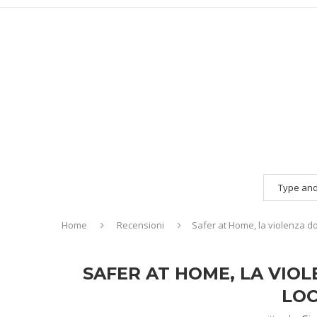
Home
Recensioni
Safer at Home, la violenza d
SAFER AT HOME, LA VIO
LO