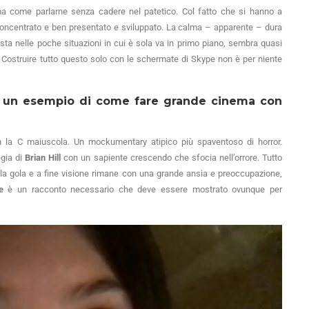
ma come parlarne senza cadere nel patetico. Col fatto che si hanno a
oncentrato e ben presentato e sviluppato. La calma – apparente – dura
sta nelle poche situazioni in cui è sola va in primo piano, sembra quasi
 Costruire tutto questo solo con le schermate di Skype non è per niente
 è un esempio di come fare grande cinema con
 la C maiuscola. Un mockumentary atipico più spaventoso di horror.
egia di
Brian Hill
con un sapiente crescendo che sfocia nell’orrore. Tutto
alla gola e a fine visione rimane con una grande ansia e preoccupazione,
e
è un racconto necessario che deve essere mostrato ovunque per