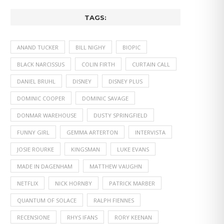
TAGS:
ANAND TUCKER
BILL NIGHY
BIOPIC
BLACK NARCISSUS
COLIN FIRTH
CURTAIN CALL
DANIEL BRUHL
DISNEY
DISNEY PLUS
DOMINIC COOPER
DOMINIC SAVAGE
DONMAR WAREHOUSE
DUSTY SPRINGFIELD
FUNNY GIRL
GEMMA ARTERTON
INTERVISTA
JOSIE ROURKE
KINGSMAN
LUKE EVANS
MADE IN DAGENHAM
MATTHEW VAUGHN
NETFLIX
NICK HORNBY
PATRICK MARBER
QUANTUM OF SOLACE
RALPH FIENNES
RECENSIONE
RHYS IFANS
RORY KEENAN