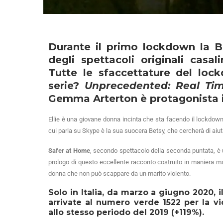
Durante il primo lockdown la B
degli spettacoli originali casali
Tutte le sfaccettature del lock
serie?
Unprecedented: Real Tim
Gemma Arterton è protagonista i
Ellie è una giovane donna incinta che sta facendo il lockdow
cui parla su Skype è la sua suocera Betsy, che cercherà di aiu
Safer at Home
, secondo spettacolo della seconda puntata, è 
prologo di questo eccellente racconto costruito in maniera ma
donna che non può scappare da un marito violento.
Solo in Italia, da marzo a giugno 2020, il
arrivate al numero verde 1522 per la vi
allo stesso periodo del 2019 (+119%).