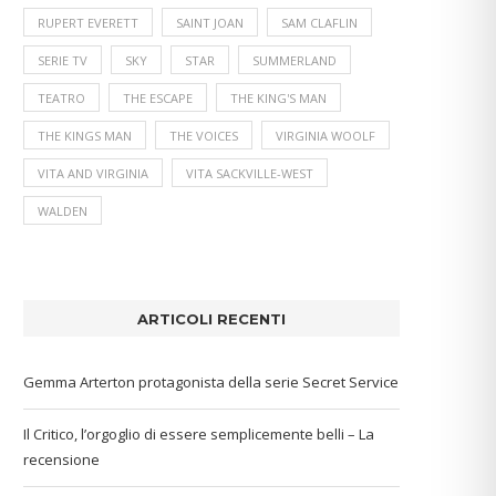
RUPERT EVERETT
SAINT JOAN
SAM CLAFLIN
SERIE TV
SKY
STAR
SUMMERLAND
TEATRO
THE ESCAPE
THE KING'S MAN
THE KINGS MAN
THE VOICES
VIRGINIA WOOLF
VITA AND VIRGINIA
VITA SACKVILLE-WEST
WALDEN
ARTICOLI RECENTI
Gemma Arterton protagonista della serie Secret Service
Il Critico, l’orgoglio di essere semplicemente belli – La
recensione