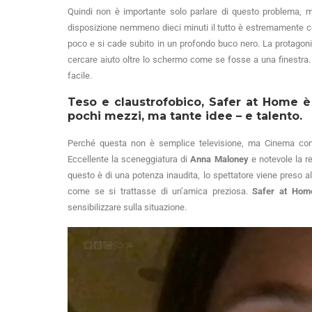
Quindi non è importante solo parlare di questo problema, 
disposizione nemmeno dieci minuti il tutto è estremamente c
poco e si cade subito in un profondo buco nero. La protagoni
cercare aiuto oltre lo schermo come se fosse a una finestra.
facile.
Teso e claustrofobico, Safer at Home
pochi mezzi, ma tante idee – e talento.
Perché questa non è semplice televisione, ma Cinema con
Eccellente la sceneggiatura di
Anna Maloney
e notevole la r
questo è di una potenza inaudita, lo spettatore viene preso 
come se si trattasse di un’amica preziosa.
Safer at Hom
sensibilizzare sulla situazione.