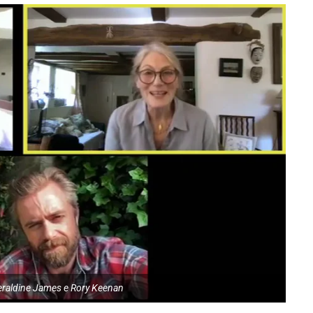
raldine James e Rory Keenan