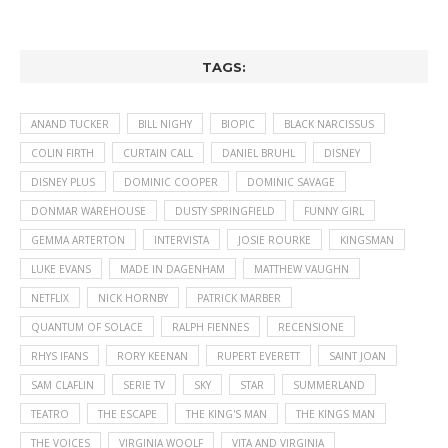
TAGS:
ANAND TUCKER
BILL NIGHY
BIOPIC
BLACK NARCISSUS
COLIN FIRTH
CURTAIN CALL
DANIEL BRUHL
DISNEY
DISNEY PLUS
DOMINIC COOPER
DOMINIC SAVAGE
DONMAR WAREHOUSE
DUSTY SPRINGFIELD
FUNNY GIRL
GEMMA ARTERTON
INTERVISTA
JOSIE ROURKE
KINGSMAN
LUKE EVANS
MADE IN DAGENHAM
MATTHEW VAUGHN
NETFLIX
NICK HORNBY
PATRICK MARBER
QUANTUM OF SOLACE
RALPH FIENNES
RECENSIONE
RHYS IFANS
RORY KEENAN
RUPERT EVERETT
SAINT JOAN
SAM CLAFLIN
SERIE TV
SKY
STAR
SUMMERLAND
TEATRO
THE ESCAPE
THE KING'S MAN
THE KINGS MAN
THE VOICES
VIRGINIA WOOLF
VITA AND VIRGINIA