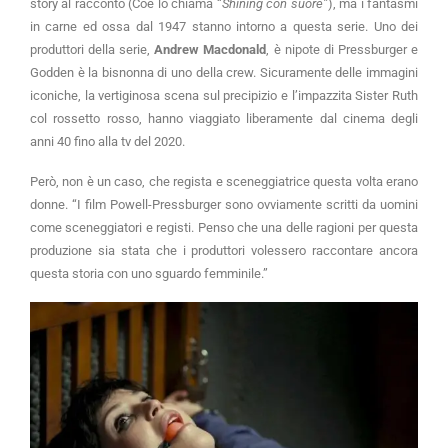
story al racconto (Coe lo chiama “
Shining con suore”
), ma i fantasmi
in carne ed ossa dal 1947 stanno intorno a questa serie. Uno dei
produttori della serie,
Andrew Macdonald
, è nipote di Pressburger e
Godden è la bisnonna di uno della crew. Sicuramente delle immagini
iconiche, la vertiginosa scena sul precipizio e l’impazzita Sister Ruth
col rossetto rosso, hanno viaggiato liberamente dal cinema degli
anni 40 fino alla tv del 2020.
Però, non è un caso, che regista e sceneggiatrice questa volta erano
donne. “I film Powell-Pressburger sono ovviamente scritti da uomini
come sceneggiatori e registi. Penso che una delle ragioni per questa
produzione sia stata che i produttori volessero raccontare ancora
questa storia con uno sguardo femminile.”