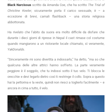
Black Narcissus
scritto da Amanda Coe, che ha scritto
The Trial of
Christine Keeler
, sicuramente porta il carico sessuale, è – a
eccezione di brevi, carnali flashback – una storia religiosa
abbottonata.
Ha rivelato che l’abito da suora era molto difficile da disfare che
durante i dieci giorni di riprese in Nepal il cast rimase col costume
quando mangiarono a un ristorante locale chiamato, sì veramente,
YakDonalds
.
“Sinceramente mi sono divertita a indossarlo,” ha detto, “ma so che
qualcuna delle altre attrici hanno sofferto. La parte veramente
peggiore è il soggolo, che tu indossi sotto il tuo velo. Ti blocca le
orecchie e devi legarlo dietro così ti restringe il collo. Sopra a questo
hai la pettorina e la veste, quindi non riesci a toglierlo facilmente – e
ancora in cima a tutto, il velo.