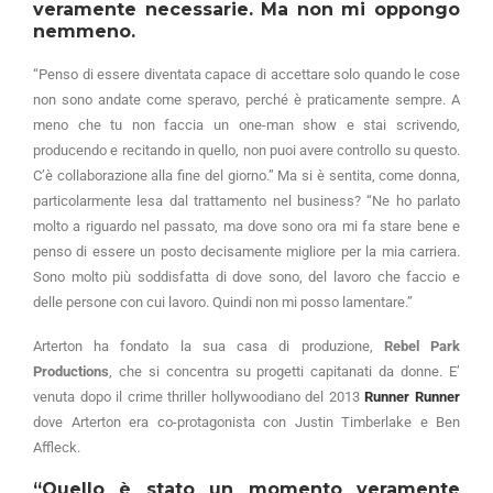
veramente necessarie. Ma non mi oppongo
nemmeno.
“Penso di essere diventata capace di accettare solo quando le cose
non sono andate come speravo, perché è praticamente sempre. A
meno che tu non faccia un one-man show e stai scrivendo,
producendo e recitando in quello, non puoi avere controllo su questo.
C’è collaborazione alla fine del giorno.” Ma si è sentita, come donna,
particolarmente lesa dal trattamento nel business? “Ne ho parlato
molto a riguardo nel passato, ma dove sono ora mi fa stare bene e
penso di essere un posto decisamente migliore per la mia carriera.
Sono molto più soddisfatta di dove sono, del lavoro che faccio e
delle persone con cui lavoro. Quindi non mi posso lamentare.”
Arterton ha fondato la sua casa di produzione,
Rebel Park
Productions
, che si concentra su progetti capitanati da donne. E’
venuta dopo il crime thriller hollywoodiano del 2013
Runner Runner
dove Arterton era co-protagonista con Justin Timberlake e Ben
Affleck.
“Quello è stato un momento veramente