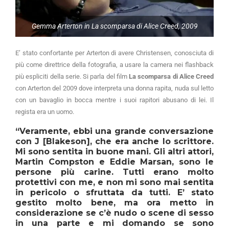
Gemma Arterton in La scomparsa di Alice Creed, 2009
E’ stato confortante per Arterton di avere Christensen, conosciuta di
più come direttrice della fotografia, a usare la camera nei flashback
più espliciti della serie. Si parla del film
La scomparsa di Alice Creed
con Arterton del 2009 dove interpreta una donna rapita, nuda sul letto
con un bavaglio in bocca mentre i suoi rapitori abusano di lei. Il
regista era un uomo.
“Veramente, ebbi una grande conversazione
con J [Blakeson], che era anche lo scrittore.
Mi sono sentita in buone mani. Gli altri attori,
Martin Compston e Eddie Marsan, sono le
persone più carine. Tutti erano molto
protettivi con me, e non mi sono mai sentita
in pericolo o sfruttata da tutti. E’ stato
gestito molto bene, ma ora metto in
considerazione se c’è nudo o scene di sesso
in una parte e mi domando se sono