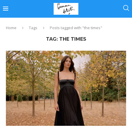
Home
Tags
Posts tagged with "the times"
TAG:
THE TIMES