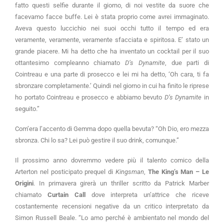
fatto questi selfie durante il giorno, di noi vestite da suore che
facevamo facce buffe. Lei è stata proprio come avrei immaginato.
Aveva questo luccichio nei suoi occhi tutto il tempo ed era
veramente, veramente, veramente sfacciata e spiritosa. E’ stato un
grande piacere. Mi ha detto che ha inventato un cocktail per il suo
ottantesimo compleanno chiamato
D’s Dynamite
, due parti di
Cointreau e una parte di prosecco e lei mi ha detto, ‘Oh cara, ti fa
sbronzare completamente.’ Quindi nel giorno in cui ha finito le riprese
ho portato Cointreau e prosecco e abbiamo bevuto
D’s Dynamite
in
seguito.”
Com’era l’accento di Gemma dopo quella bevuta? “Oh Dio, ero mezza
sbronza. Chi lo sa? Lei può gestire il suo drink, comunque.”
Il prossimo anno dovremmo vedere più il talento comico della
Arterton nel posticipato prequel di
Kingsman
,
The King’s Man – Le
Origini
. In primavera girerà un thriller scritto da Patrick Marber
chiamato
Curtain Call
dove interpreta un’attrice che riceve
costantemente recensioni negative da un critico interpretato da
Simon Russell Beale. “Lo amo perché è ambientato nel mondo del