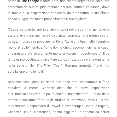
prima in
The Escape
è stata Tara, una madre depressa e col cuore
ammalato dal suo stupido marito e dai suoi bambini chiassosi, dove
la rabbia e la disperazione esplosero dallo schermo (è un film a
basso budget, ma molto probabilmente il suo migliore).
Chissà se questa apertura abbia radici nella sua infanzia, dove è
stata allevata da sua madre divorziata, proprietaria di un’impresa di
pulizie, in una casa popolare nel Kent. “Lei è una tipa molto liberale e
molto affabile,” lei dice, “e tre donne che crescono insieme in casa:
ci saranno state sicuramente molte emozioni in questo posto”. Due
di tre erano destinate a diventare attrici, infatti sua sorella Hannah è
nella serie thriller
The Five
. “Yeah”, Gemma ammette. “Io e mia
sorella, eravamo terribili.”
Sebbene dieci giorni in Nepal non sono stati abbastanza a farle
chiudere la mente, Arterton dice che la breve esposizione
all’Himalaya l’ha fatta un po’ “piccola e insignificante”. Il resto delle
riprese sono state fatte negli studios di Pinewood, dove fu girato
interamente il capolavoro di Powell e Pressburger. Coe e la regista,
Charlotte Bruus Christensen, hanno aggiunto un aspetto da horror