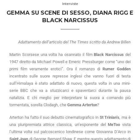
Interviste
GEMMA SU SCENE DI SESSO, DIANA RIGG E
BLACK NARCISSUS
Adattamento dell’articolo del The Times scritto da Andrew Billen
Martin Scorsese una volta ha osannato il film
Black Narcissus
del
1947 diretto da Michael Powell e Emeric Pressburger come “uno dei
primi film veramente erotici”. Ora il romanzo di
Rumer Godden
incentrato sulle suore represse inglesi che vanno fuori di testa
sull’Himalaya è stato adattato di nuovo, questa volta in una mini-
serie BBC che va a stuzzicarci e spaventarci durante la pausa
natalizia. E chi meglio per interpretare la suora a comando più
tormentata, sorella Clodagh, che
Gemma Arterton
?
Arterton ha fatto il suo debutto cinematografico in
St Trinian’s
, ma è
una pluripremiata attrice classica, un’esponente del
MeToo
vista
l’ultima volta sul palcoscenico londinese come Giovanna D’Arco in
Saint Joan
di George Bernard Shaw. E mentre questo adattamento di