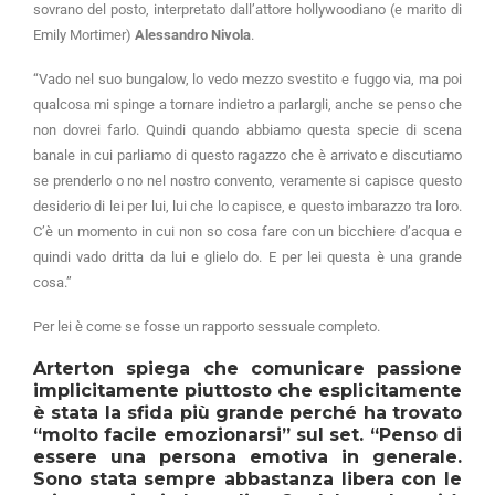
sovrano del posto, interpretato dall’attore hollywoodiano (e marito di
Emily Mortimer)
Alessandro Nivola
.
“Vado nel suo bungalow, lo vedo mezzo svestito e fuggo via, ma poi
qualcosa mi spinge a tornare indietro a parlargli, anche se penso che
non dovrei farlo. Quindi quando abbiamo questa specie di scena
banale in cui parliamo di questo ragazzo che è arrivato e discutiamo
se prenderlo o no nel nostro convento, veramente si capisce questo
desiderio di lei per lui, lui che lo capisce, e questo imbarazzo tra loro.
C’è un momento in cui non so cosa fare con un bicchiere d’acqua e
quindi vado dritta da lui e glielo do. E per lei questa è una grande
cosa.”
Per lei è come se fosse un rapporto sessuale completo.
Arterton spiega che comunicare passione
implicitamente piuttosto che esplicitamente
è stata la sfida più grande perché ha trovato
“molto facile emozionarsi” sul set. “Penso di
essere una persona emotiva in generale.
Sono stata sempre abbastanza libera con le