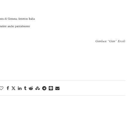
ura di Gemma Arterton Italia
endere anche parzialmente
Gianluca “Gian” Ercoli