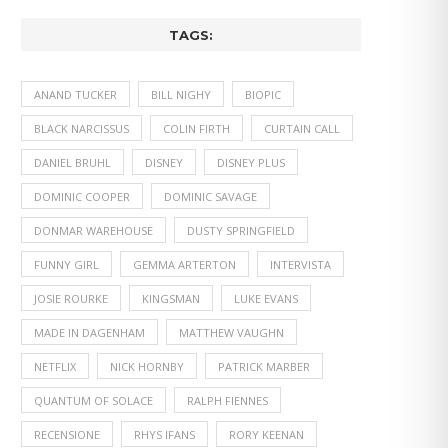
TAGS:
ANAND TUCKER
BILL NIGHY
BIOPIC
BLACK NARCISSUS
COLIN FIRTH
CURTAIN CALL
DANIEL BRUHL
DISNEY
DISNEY PLUS
DOMINIC COOPER
DOMINIC SAVAGE
DONMAR WAREHOUSE
DUSTY SPRINGFIELD
FUNNY GIRL
GEMMA ARTERTON
INTERVISTA
JOSIE ROURKE
KINGSMAN
LUKE EVANS
MADE IN DAGENHAM
MATTHEW VAUGHN
NETFLIX
NICK HORNBY
PATRICK MARBER
QUANTUM OF SOLACE
RALPH FIENNES
RECENSIONE
RHYS IFANS
RORY KEENAN