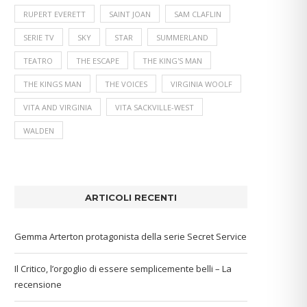
RUPERT EVERETT
SAINT JOAN
SAM CLAFLIN
SERIE TV
SKY
STAR
SUMMERLAND
TEATRO
THE ESCAPE
THE KING'S MAN
THE KINGS MAN
THE VOICES
VIRGINIA WOOLF
VITA AND VIRGINIA
VITA SACKVILLE-WEST
WALDEN
ARTICOLI RECENTI
Gemma Arterton protagonista della serie Secret Service
Il Critico, l’orgoglio di essere semplicemente belli – La
recensione