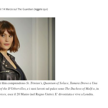
o il 14 Marzo sul The Guardian (leggete
qui
)
uoi film comprendono
St. Trinian’s
,
Quantum of Solace
,
Tamara Drewe
e
Una
 of the D’Urbervilles
, e i suoi lavori sul palco sono
The Duchess of Malfi
e, in
oices,
esce il 20 Marzo (nel Regno Unito). E’ divorziata e vive a Londra.