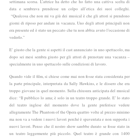
settimana scorsa. L’attrice ha detto che ho fatto una cattiva scelta di
data e sembrava prendesse un colpo all’etica dei suoi colleghi.
“Qualcosa che non mi va giù dei musical è che gli attori si prendono
giorni di riposo per andare in vacanza. Uno degli attori principali non
era presente ed è stato un peccato che tu non abbia avuto l’occasione di
vederlo.”
E’ giusto che la gente si aspetti il cast annunciato in uno spettacolo, ma
dopo sei mesi sembra giusto per gli attori di prenotare una vacanza –
specialmente in uno spettacolo sulle condizioni di lavoro.
Quando vide il film, si chiese come mai non fosse stata considerata per
la parte principale, interpretata da Sally Hawkins, e le dissero che era
troppo giovane in quel momento. Sulla chiusura anticipata del musical
dice
: “Il pubblico lo ama; è solo in un teatro troppo grande. E’ lo stato
del teatro inglese del momento dove la gente preferisce vedere
allegramente The Phantom of the Opera quattro volte al prezzo minimo
ma non va a vedere i nuovi lavori perché è spaventata e non supporta i
nuovi lavori. Penso che il nostro show sarebbe durato se fosse stato in
un teatro leggermente più piccolo. Quel teatro è grande con 1400