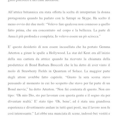
All’attrice britannica era stata offerta la scelta di interpretare la donna
protagonista quando ha parlato con la Satrapi su Skype. Ha scelto il
meno ovvio dei due ruoli: “Volevo fare qualcosa non connesso a quello
fatto prima, che era concentrato sul corpo e la bellezza. La parte di
Anna è più profonda e completa; Io volevo essere un pò sciocca.”
E’ questo desiderio di non essere incasellata che ha portato Gemma
Arterton a girare le spalle a Hollywood. La star del Kent era all’inizio
della sua carriera da attrice quando ha ricevuto la chiamata della
produttrice di Bond Barbara Broccoli che le ha detto di aver vinto il
ruolo di Strawberry Fields in Quantum of Solace. La maggior parte
degli attore avrebbe fatto capriole. “Giusto la sera scorsa stavo
pensando al momento in cui ho scoperto che stavo per far parte di un
Bond movie,” ha detto Arterton. “Non fui contenta di questo. Non ero
tipo: ‘Oh mio Dio, sto per lavorare con questa gente e il sogno sta per
diventare realtà.’ E’ stato tipo ‘Oh, bene’, ed è stata una grandiosa
esperienza e divertimento andare in tutti quei posti, ma il lavoro non fu
così interessante.” Lei ebbe una manciata di scene, indossò bei vestiti e