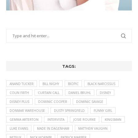
TAGS:
ANAND TUCKER
BILL NIGHY
BIOPIC
BLACK NARCISSUS
COLIN FIRTH
CURTAIN CALL
DANIEL BRUHL
DISNEY
DISNEY PLUS
DOMINIC COOPER
DOMINIC SAVAGE
DONMAR WAREHOUSE
DUSTY SPRINGFIELD
FUNNY GIRL
GEMMA ARTERTON
INTERVISTA
JOSIE ROURKE
KINGSMAN
LUKE EVANS
MADE IN DAGENHAM
MATTHEW VAUGHN
NETFLIX
NICK HORNBY
PATRICK MARBER