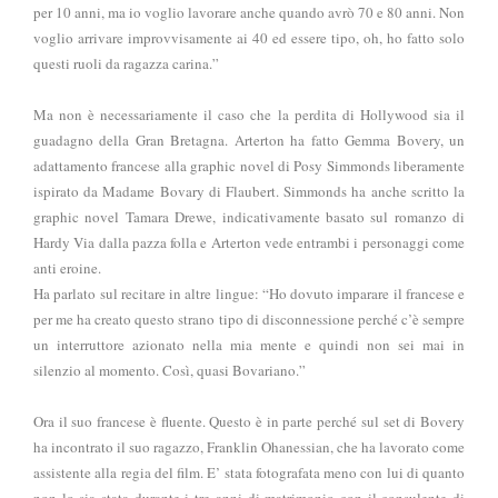
per 10 anni, ma io voglio lavorare anche quando avrò 70 e 80 anni. Non
voglio arrivare improvvisamente ai 40 ed essere tipo, oh, ho fatto solo
questi ruoli da ragazza carina.”
Ma non è necessariamente il caso che la perdita di Hollywood sia il
guadagno della Gran Bretagna. Arterton ha fatto Gemma Bovery, un
adattamento francese alla graphic novel di Posy Simmonds liberamente
ispirato da Madame Bovary di Flaubert. Simmonds ha anche scritto la
graphic novel Tamara Drewe, indicativamente basato sul romanzo di
Hardy Via dalla pazza folla e Arterton vede entrambi i personaggi come
anti eroine.
Ha parlato sul recitare in altre lingue: “Ho dovuto imparare il francese e
per me ha creato questo strano tipo di disconnessione perché c’è sempre
un interruttore azionato nella mia mente e quindi non sei mai in
silenzio al momento. Così, quasi Bovariano.”
Ora il suo francese è fluente. Questo è in parte perché sul set di Bovery
ha incontrato il suo ragazzo, Franklin Ohanessian, che ha lavorato come
assistente alla regia del film. E’ stata fotografata meno con lui di quanto
non lo sia stata durante i tre anni di matrimonio con il consulente di