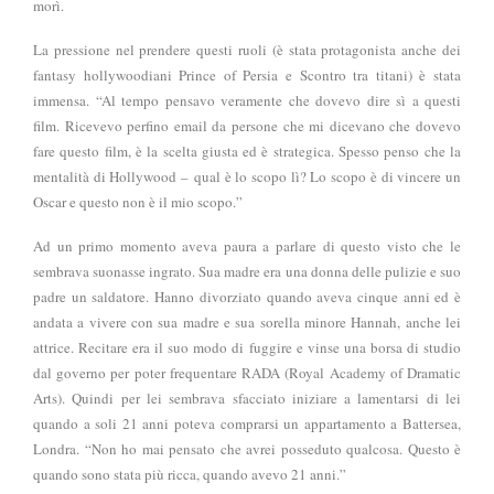
morì.
La pressione nel prendere questi ruoli (è stata protagonista anche dei
fantasy hollywoodiani Prince of Persia e Scontro tra titani) è stata
immensa. “Al tempo pensavo veramente che dovevo dire sì a questi
film. Ricevevo perfino email da persone che mi dicevano che dovevo
fare questo film, è la scelta giusta ed è strategica. Spesso penso che la
mentalità di Hollywood –
qual è lo scopo lì? Lo scopo è di vincere un
Oscar e questo non è il mio scopo.”
Ad un primo momento aveva paura a parlare di questo visto che le
sembrava suonasse ingrato. Sua madre era una donna delle pulizie e suo
padre un saldatore. Hanno divorziato quando aveva cinque anni ed è
andata a vivere con sua madre e sua sorella minore Hannah, anche lei
attrice. Recitare era il suo modo di fuggire e vinse una borsa di studio
dal governo per poter frequentare RADA (Royal Academy of Dramatic
Arts). Quindi per lei sembrava sfacciato iniziare a lamentarsi di lei
quando a soli 21 anni poteva comprarsi un appartamento a Battersea,
Londra. “Non ho mai pensato che avrei posseduto qualcosa. Questo è
quando sono stata più ricca, quando avevo 21 anni.”