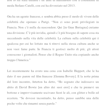
moda Stefano Catelli, con cui ha divorziato nel 2013.
Ora ha un agente francese, e sembra abbia preso il modo di vivere delle
celebrità che operano a Parigi. “Non ci sono posti privilegiati in
Francia. Non c’è nulla da nascondere. Qui [in Gran Bretagna] creiamo
una divisione. C’è più invidia, quindi c’è più bisogno di sapere cosa sta
succedendo nella vita delle celebrità. La cultura sulla celebrità qui è
qualcosa per cui ho lottato ma ti ritrovi nella stessa cultura anche se
non vuoi farne parte. In Francia ti gestisci molto di più; gli attori
conoscono i giornalisti. Penso che il Regno Unito stia copiando anche
troppo l’America.”
Lei recentemente ha avuto una cena con Isabelle Huppert, che le ha
dato il suo parere sul film francese [Gemma Bovery]. E la notte prima
del loro incontro, Arterton ha detto, “Ho sognato che indossavo un
abito di David Bowie [un altro dei suoi eroi] e che tu premevi un
bottone e improvvisamente uscivano fuori le ali, con glitter e bolle ed
eccetera. “Se dovessi incontrarlo, ha detto, penso sarebbe una delle
poche volte che rimarrei senza parole.”