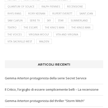
QUANTUM OF SOLACE
RALPH FIENNES
RECENSIONE
RHYS IFANS
RORY KEENAN
RUPERT EVERETT
SAINT JOAN
SAM CLAFLIN
SERIE TV
SKY
STAR
SUMMERLAND
TEATRO
THE ESCAPE
THE KING'S MAN
THE KINGS MAN
THE VOICES
VIRGINIA WOOLF
VITA AND VIRGINIA
VITA SACKVILLE-WEST
WALDEN
ARTICOLI RECENTI
Gemma Arterton protagonista della serie Secret Service
Il Critico, l’orgoglio di essere semplicemente belli – La recensione
Gemma Arterton protagonista del thriller “Storm Witch”