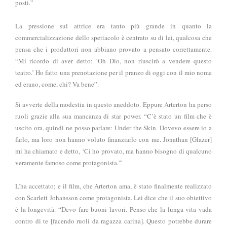
posti.”
La pressione sul attrice era tanto più grande in quanto la
commercializzazione dello spettacolo è centrato su di lei, qualcosa che
pensa che i produttori non abbiano provato a pensato correttamente.
“Mi ricordo di aver detto: ‘Oh Dio, non riuscirò a vendere questo
teatro.’ Ho fatto una prenotazione per il pranzo di oggi con il mio nome
ed erano, come, chi? Va bene”.
Si avverte della modestia in questo aneddoto. Eppure Arterton ha perso
ruoli grazie alla sua mancanza di star power. “C’è stato un film che è
uscito ora, quindi ne posso parlare: Under the Skin. Dovevo essere io a
farlo, ma loro non hanno voluto finanziarlo con me. Jonathan [Glazer]
mi ha chiamato e detto, ‘Ci ho provato, ma hanno bisogno di qualcuno
veramente famoso come protagonista.'”
L’ha accettato; e il film, che Arterton ama, è stato finalmente realizzato
con Scarlett Johansson come protagonista. Lei dice che il suo obiettivo
è la longevità. “Devo fare buoni lavori. Penso che la lunga vita vada
contro di te [facendo ruoli da ragazza carina]. Questo potrebbe durare