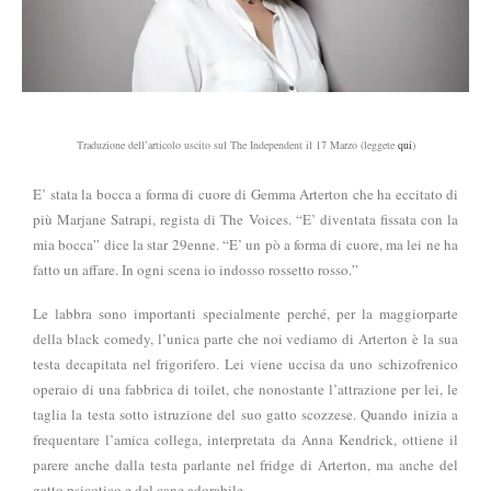
Traduzione dell’articolo uscito sul The Independent il 17 Marzo (leggete
qui
)
E’ stata la bocca a forma di cuore di Gemma Arterton che ha eccitato di
più Marjane Satrapi, regista di The Voices. “E’ diventata fissata con la
mia bocca” dice la star 29enne. “E’ un pò a forma di cuore, ma lei ne ha
fatto un affare. In ogni scena io indosso rossetto rosso.”
Le labbra sono importanti specialmente perché, per la maggiorparte
della black comedy, l’unica parte che noi vediamo di Arterton è la sua
testa decapitata nel frigorifero. Lei viene uccisa da uno schizofrenico
operaio di una fabbrica di toilet, che nonostante l’attrazione per lei, le
taglia la testa sotto istruzione del suo gatto scozzese. Quando inizia a
frequentare l’amica collega, interpretata da Anna Kendrick, ottiene il
parere anche dalla testa parlante nel fridge di Arterton, ma anche del
gatto psicotico e del cane adorabile.