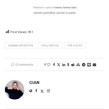
Traduzione a opera di
Gemma Arterton Italia
vietato prendere anche in parte
Post Views:
951
GEMMA ARTERTON
HOLLYWOOD
THE VOICES
0 comments
1
GIAN