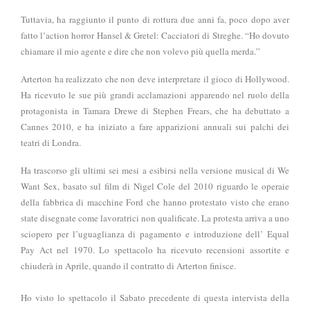
Tuttavia, ha raggiunto il punto di rottura due anni fa, poco dopo aver
fatto l’action horror Hansel & Gretel: Cacciatori di Streghe. “Ho dovuto
chiamare il mio agente e dire che non volevo più quella merda.”
Arterton ha realizzato che non deve interpretare il gioco di Hollywood.
Ha ricevuto le sue più grandi acclamazioni apparendo nel ruolo della
protagonista in Tamara Drewe di Stephen Frears, che ha debuttato a
Cannes 2010, e ha iniziato a fare apparizioni annuali sui palchi dei
teatri di Londra.
Ha trascorso gli ultimi sei mesi a esibirsi nella versione musical di We
Want Sex, basato sul film di Nigel Cole del 2010 riguardo le operaie
della fabbrica di macchine Ford che hanno protestato visto che erano
state disegnate come lavoratrici non qualificate. La protesta arriva a uno
sciopero per l’uguaglianza di pagamento e introduzione dell’ Equal
Pay Act nel 1970. Lo spettacolo ha ricevuto recensioni assortite e
chiuderà in Aprile, quando il contratto di Arterton finisce.
Ho visto lo spettacolo il Sabato precedente di questa intervista della