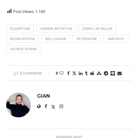
Post Views:
1.169
BYZANTIUM
GEMMA ARTERTON
JONNY LEE MILLER
MOIRA BUFFINI
NEIL JORDAN
RECENSIONE
SAM RILEY
SAOIRSE RONAN
0 comments
0
GIAN
previous post