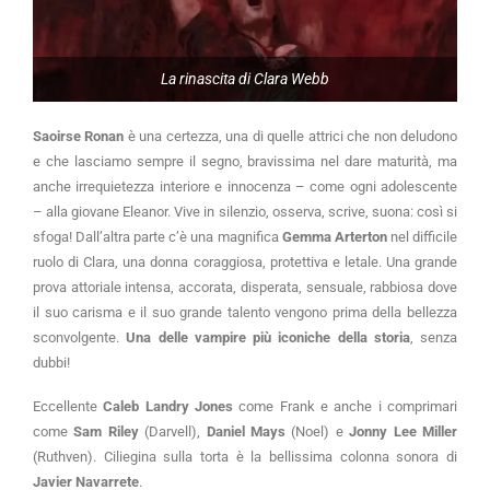
La rinascita di Clara Webb
Saoirse Ronan
è una certezza, una di quelle attrici che non deludono
e che lasciamo sempre il segno, bravissima nel dare maturità, ma
anche irrequietezza interiore e innocenza – come ogni adolescente
– alla giovane Eleanor. Vive in silenzio, osserva, scrive, suona: così si
sfoga! Dall’altra parte c’è una magnifica
Gemma Arterton
nel difficile
ruolo di Clara, una donna coraggiosa, protettiva e letale. Una grande
prova attoriale intensa, accorata, disperata, sensuale, rabbiosa dove
il suo carisma e il suo grande talento vengono prima della bellezza
sconvolgente.
Una delle vampire più iconiche della storia
, senza
dubbi!
Eccellente
Caleb Landry Jones
come Frank e anche i comprimari
come
Sam Riley
(Darvell),
Daniel Mays
(Noel) e
Jonny Lee Miller
(Ruthven). Ciliegina sulla torta è la bellissima colonna sonora di
Javier Navarrete
.