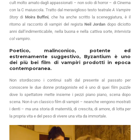
cult molto amato dagli appassionati – non solo di horror – di Cinema
con la C maiuscola. Tratto dal meraviglioso testo teatrale
A Vampire
Story
di
Moira Buffini
, che ha anche scritto la sceneggiatura, è il
ritorno al racconto di vampiri del regista
Neil Jordan
dopo diciotto
anni dall’indimenticabile, nella buona e nella cattiva sorte,
Intervista
col vampiro
.
Poetico, malinconico, potente ed
estremamente suggestivo, Byzantium è uno
dei più bei film di vampiri prodotti in epoca
contemporanea.
Non stordiscono i continui salti dal presente al passato per
conoscere le due donne protagoniste ed è uno di quei film puzzle
dove lo spettatore mette insieme i pezzi piano piano, scena dopo
scena. Non è un classico film di vampiri – neanche vengono mostrati
i denti – ma una storia di maternità, di crescita, di amore, di lotta per
la propria vita e del peso di vivere una vita da immortale.