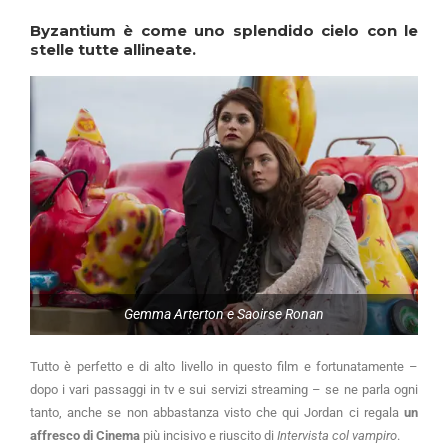
Byzantium è come uno splendido cielo con le
stelle tutte allineate.
Gemma Arterton e Saoirse Ronan
Tutto è perfetto e di alto livello in questo film e fortunatamente –
dopo i vari passaggi in tv e sui servizi streaming – se ne parla ogni
tanto, anche se non abbastanza visto che qui Jordan ci regala
un
affresco di Cinema
più incisivo e riuscito di
Intervista col vampiro
.