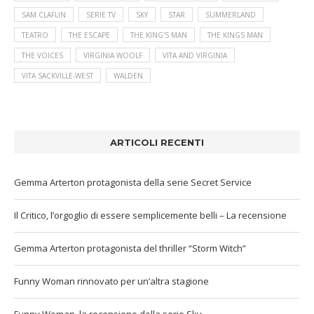
SAM CLAFLIN
SERIE TV
SKY
STAR
SUMMERLAND
TEATRO
THE ESCAPE
THE KING'S MAN
THE KINGS MAN
THE VOICES
VIRGINIA WOOLF
VITA AND VIRGINIA
VITA SACKVILLE-WEST
WALDEN
ARTICOLI RECENTI
Gemma Arterton protagonista della serie Secret Service
Il Critico, l’orgoglio di essere semplicemente belli – La recensione
Gemma Arterton protagonista del thriller “Storm Witch”
Funny Woman rinnovato per un’altra stagione
Funny Woman, la recensione della serie Sky