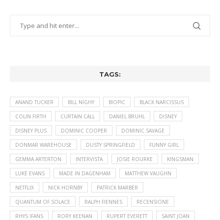
TAGS:
ANAND TUCKER
BILL NIGHY
BIOPIC
BLACK NARCISSUS
COLIN FIRTH
CURTAIN CALL
DANIEL BRUHL
DISNEY
DISNEY PLUS
DOMINIC COOPER
DOMINIC SAVAGE
DONMAR WAREHOUSE
DUSTY SPRINGFIELD
FUNNY GIRL
GEMMA ARTERTON
INTERVISTA
JOSIE ROURKE
KINGSMAN
LUKE EVANS
MADE IN DAGENHAM
MATTHEW VAUGHN
NETFLIX
NICK HORNBY
PATRICK MARBER
QUANTUM OF SOLACE
RALPH FIENNES
RECENSIONE
RHYS IFANS
RORY KEENAN
RUPERT EVERETT
SAINT JOAN