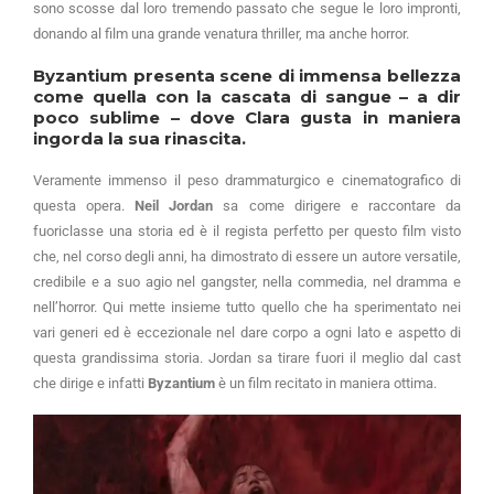
sono scosse dal loro tremendo passato che segue le loro impronti,
donando al film una grande venatura thriller, ma anche horror.
Byzantium
presenta scene di immensa bellezza
come quella con la cascata di sangue – a dir
poco sublime – dove Clara gusta in maniera
ingorda la sua rinascita.
Veramente immenso il peso drammaturgico e cinematografico di
questa opera.
Neil Jordan
sa come dirigere e raccontare da
fuoriclasse una storia ed è il regista perfetto per questo film visto
che, nel corso degli anni, ha dimostrato di essere un autore versatile,
credibile e a suo agio nel gangster, nella commedia, nel dramma e
nell’horror. Qui mette insieme tutto quello che ha sperimentato nei
vari generi ed è eccezionale nel dare corpo a ogni lato e aspetto di
questa grandissima storia. Jordan sa tirare fuori il meglio dal cast
che dirige e infatti
Byzantium
è un film recitato in maniera ottima.