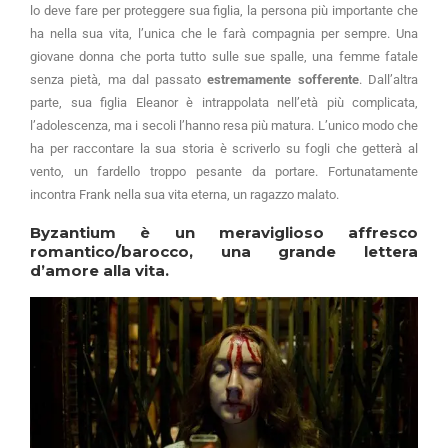
lo deve fare per proteggere sua figlia, la persona più importante che
ha nella sua vita, l’unica che le farà compagnia per sempre. Una
giovane donna che porta tutto sulle sue spalle, una femme fatale
senza pietà, ma dal passato
estremamente sofferente
. Dall’altra
parte, sua figlia Eleanor è intrappolata nell’età più complicata,
l’adolescenza, ma i secoli l’hanno resa più matura. L’unico modo che
ha per raccontare la sua storia è scriverlo su fogli che getterà al
vento, un fardello troppo pesante da portare. Fortunatamente
incontra Frank nella sua vita eterna, un ragazzo malato.
Byzantium è un meraviglioso affresco
romantico/barocco, una grande lettera
d’amore alla vita.