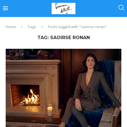
Home
Tags
Posts tagged with "saoirse ronan"
TAG:
SAOIRSE RONAN