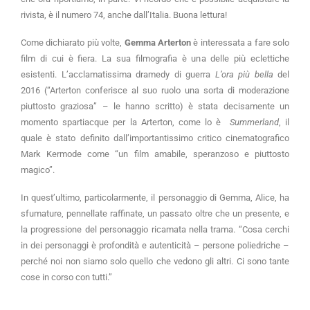
rivista, è il numero 74, anche dall’Italia. Buona lettura!
Come dichiarato più volte,
Gemma Arterton
è interessata a fare solo
film di cui è fiera. La sua filmografia è una delle più eclettiche
esistenti. L’acclamatissima dramedy di guerra
L’ora più bella
del
2016 (“Arterton conferisce al suo ruolo una sorta di moderazione
piuttosto graziosa” – le hanno scritto) è stata decisamente un
momento spartiacque per la Arterton, come lo è
Summerland
, il
quale è stato definito dall’importantissimo critico cinematografico
Mark Kermode come “un film amabile, speranzoso e piuttosto
magico”.
In quest’ultimo, particolarmente, il personaggio di Gemma, Alice, ha
sfumature, pennellate raffinate, un passato oltre che un presente, e
la progressione del personaggio ricamata nella trama. “Cosa cerchi
in dei personaggi è profondità e autenticità – persone poliedriche –
perché noi non siamo solo quello che vedono gli altri. Ci sono tante
cose in corso con tutti.”