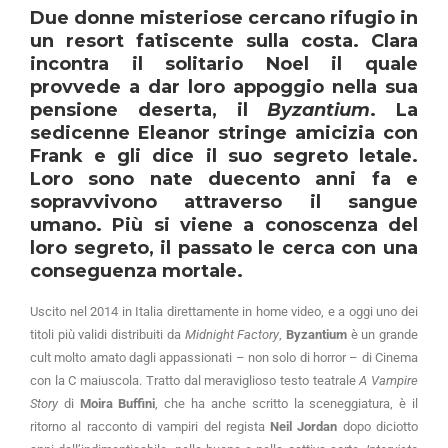
Due donne misteriose cercano rifugio in
un resort fatiscente sulla costa. Clara
incontra il solitario Noel il quale
provvede a dar loro appoggio nella sua
pensione deserta, il
Byzantium
. La
sedicenne Eleanor stringe amicizia con
Frank e gli dice il suo segreto letale.
Loro sono nate duecento anni fa e
sopravvivono attraverso il sangue
umano. Più si viene a conoscenza del
loro segreto, il passato le cerca con una
conseguenza mortale.
Uscito nel 2014 in Italia direttamente in home video, e a oggi uno dei
titoli più validi distribuiti da
Midnight Factory
,
Byzantium
è un grande
cult molto amato dagli appassionati – non solo di horror – di Cinema
con la C maiuscola. Tratto dal meraviglioso testo teatrale
A Vampire
Story
di
Moira Buffini
, che ha anche scritto la sceneggiatura, è il
ritorno al racconto di vampiri del regista
Neil Jordan
dopo diciotto