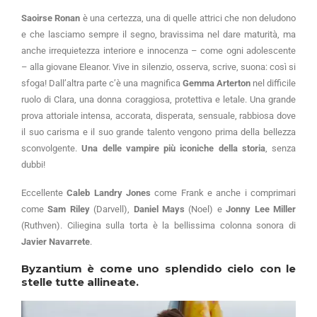
Saoirse Ronan
è una certezza, una di quelle attrici che non deludono
e che lasciamo sempre il segno, bravissima nel dare maturità, ma
anche irrequietezza interiore e innocenza – come ogni adolescente
– alla giovane Eleanor. Vive in silenzio, osserva, scrive, suona: così si
sfoga! Dall’altra parte c’è una magnifica
Gemma Arterton
nel difficile
ruolo di Clara, una donna coraggiosa, protettiva e letale. Una grande
prova attoriale intensa, accorata, disperata, sensuale, rabbiosa dove
il suo carisma e il suo grande talento vengono prima della bellezza
sconvolgente.
Una delle vampire più iconiche della storia
, senza
dubbi!
Eccellente
Caleb Landry Jones
come Frank e anche i comprimari
come
Sam Riley
(Darvell),
Daniel Mays
(Noel) e
Jonny Lee Miller
(Ruthven). Ciliegina sulla torta è la bellissima colonna sonora di
Javier Navarrete
.
Byzantium è come uno splendido cielo con le
stelle tutte allineate.