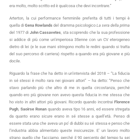
era molto, molto scritto ed è qualcosa che devi incontrare.”
Arterton, la cui performance femminile preferita di tutti i tempi è
quella di
Gena Rowlands
del dramma psicologico
La sera della prima
del 1977 di
John Cassavetes
, sta scoprendo che la sua professione
si addice di più come un’imperiosa 35enne con un CV eterogeneo
dietro di lei (e le sue mani stringono molto le redini quando si tratta
del suo percorso di carriera) rispetto a quando era più giovane e più
docile.
Riguardo la frase che ha detto in un’intervista del 2018 – “La fiducia
in sé stessi è molto rara nei giovani attori” – ha detto: “Penso che
stavo parlando più che altro di me in quella circostanza, perché
quando ero più giovane non avevo questa fiducia in me stessa che
ho visto in altri attori più giovani. Ricordo quando incontrai
Florence
Pugh
,
Saoirse Ronan
quando aveva tipo 16 anni, ed essere stregata
da quanto erano sicure erano in sé stesse a quell’età. Penso di
essere stata una che aveva un po’ di dubbi su sé stessa e penso che
l’industria abbia alimentato queste insicurezze. E’ un lavoro molto
strano quello che facciamo, perché il 90 percento del tempo tu sei