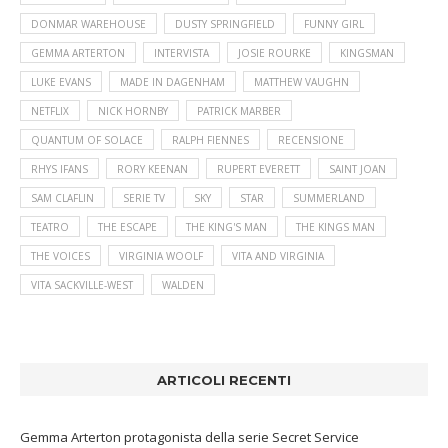
DONMAR WAREHOUSE
DUSTY SPRINGFIELD
FUNNY GIRL
GEMMA ARTERTON
INTERVISTA
JOSIE ROURKE
KINGSMAN
LUKE EVANS
MADE IN DAGENHAM
MATTHEW VAUGHN
NETFLIX
NICK HORNBY
PATRICK MARBER
QUANTUM OF SOLACE
RALPH FIENNES
RECENSIONE
RHYS IFANS
RORY KEENAN
RUPERT EVERETT
SAINT JOAN
SAM CLAFLIN
SERIE TV
SKY
STAR
SUMMERLAND
TEATRO
THE ESCAPE
THE KING'S MAN
THE KINGS MAN
THE VOICES
VIRGINIA WOOLF
VITA AND VIRGINIA
VITA SACKVILLE-WEST
WALDEN
ARTICOLI RECENTI
Gemma Arterton protagonista della serie Secret Service