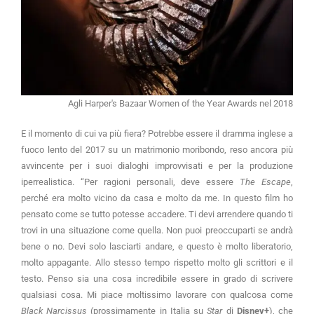
Agli Harper's Bazaar Women of the Year Awards nel 2018
E il momento di cui va più fiera? Potrebbe essere il dramma inglese a
fuoco lento del 2017 su un matrimonio moribondo, reso ancora più
avvincente per i suoi dialoghi improvvisati e per la produzione
iperrealistica. “Per ragioni personali, deve essere
The Escape
,
perché era molto vicino da casa e molto da me. In questo film ho
pensato come se tutto potesse accadere. Ti devi arrendere quando ti
trovi in una situazione come quella. Non puoi preoccuparti se andrà
bene o no. Devi solo lasciarti andare, e questo è molto liberatorio,
molto appagante. Allo stesso tempo rispetto molto gli scrittori e il
testo. Penso sia una cosa incredibile essere in grado di scrivere
qualsiasi cosa. Mi piace moltissimo lavorare con qualcosa come
Black Narcissus
(prossimamente in Italia su
Star
di
Disney+
), che