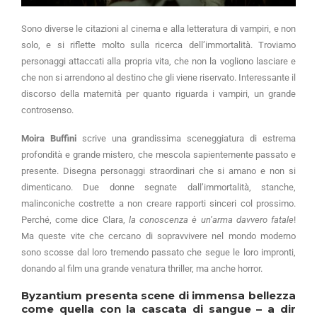
Sono diverse le citazioni al cinema e alla letteratura di vampiri, e non
solo, e si riflette molto sulla ricerca dell’immortalità. Troviamo
personaggi attaccati alla propria vita, che non la vogliono lasciare e
che non si arrendono al destino che gli viene riservato. Interessante il
discorso della maternità per quanto riguarda i vampiri, un grande
controsenso.
Moira Buffini
scrive una grandissima sceneggiatura di estrema
profondità e grande mistero, che mescola sapientemente passato e
presente. Disegna personaggi straordinari che si amano e non si
dimenticano. Due donne segnate dall’immortalità, stanche,
malinconiche costrette a non creare rapporti sinceri col prossimo.
Perché, come dice Clara,
la conoscenza è un’arma davvero fatale
!
Ma queste vite che cercano di sopravvivere nel mondo moderno
sono scosse dal loro tremendo passato che segue le loro impronti,
donando al film una grande venatura thriller, ma anche horror.
Byzantium
presenta scene di immensa bellezza
come quella con la cascata di sangue – a dir