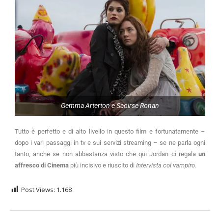
Gemma Arterton e Saoirse Ronan
Tutto è perfetto e di alto livello in questo film e fortunatamente –
dopo i vari passaggi in tv e sui servizi streaming – se ne parla ogni
tanto, anche se non abbastanza visto che qui Jordan ci regala
un
affresco di Cinema
più incisivo e riuscito di
Intervista col vampiro
.
Post Views:
1.168