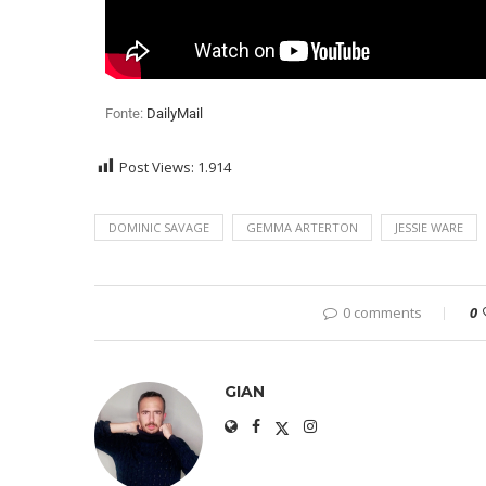
Fonte:
DailyMail
Post Views:
1.914
DOMINIC SAVAGE
GEMMA ARTERTON
JESSIE WARE
0 comments
0
GIAN