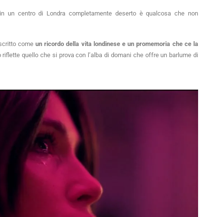
re in un centro di Londra completamente deserto è qualcosa che non
escritto come
un ricordo della vita londinese e un promemoria che ce la
 riflette quello che si prova con l’alba di domani che offre un barlume di