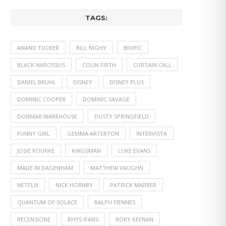
TAGS:
ANAND TUCKER
BILL NIGHY
BIOPIC
BLACK NARCISSUS
COLIN FIRTH
CURTAIN CALL
DANIEL BRUHL
DISNEY
DISNEY PLUS
DOMINIC COOPER
DOMINIC SAVAGE
DONMAR WAREHOUSE
DUSTY SPRINGFIELD
FUNNY GIRL
GEMMA ARTERTON
INTERVISTA
JOSIE ROURKE
KINGSMAN
LUKE EVANS
MADE IN DAGENHAM
MATTHEW VAUGHN
NETFLIX
NICK HORNBY
PATRICK MARBER
QUANTUM OF SOLACE
RALPH FIENNES
RECENSIONE
RHYS IFANS
RORY KEENAN