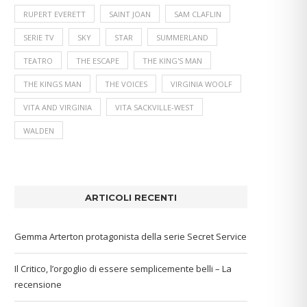
RUPERT EVERETT
SAINT JOAN
SAM CLAFLIN
SERIE TV
SKY
STAR
SUMMERLAND
TEATRO
THE ESCAPE
THE KING'S MAN
THE KINGS MAN
THE VOICES
VIRGINIA WOOLF
VITA AND VIRGINIA
VITA SACKVILLE-WEST
WALDEN
ARTICOLI RECENTI
Gemma Arterton protagonista della serie Secret Service
Il Critico, l’orgoglio di essere semplicemente belli – La
recensione