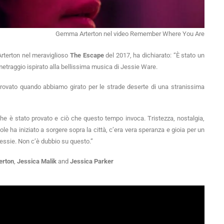
Gemma Arterton nel video Remember Where You Are
rterton nel meraviglioso
The Escape
del 2017, ha dichiarato: “È stato un
traggio ispirato alla bellissima musica di Jessie Ware.
rovato quando abbiamo girato per le strade deserte di una stranissima
 che è stato provato e ciò che questo tempo invoca. Tristezza, nostalgia,
le ha iniziato a sorgere sopra la città, c’era vera speranza e gioia per un
essie. Non c’è dubbio su questo.”
erton
,
Jessica Malik
and
Jessica Parker