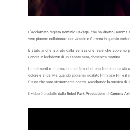
L’acclamato regista
Dominic Savage
, che ha diretto Gemma A
vero piacere collaborare con Jessie e Gemma in questo cortome
È stato anche ispirato dalla sensazione reale che abbiamo p
Londra in lockdown di un sabato sera/domenica mattina.
I sentimenti e le emozioni nel film riflettono fedelmente ciò
dolore e sfida. Ma quando abbiamo scalato Primrose Hill e il so
futuro che sarà sicuramente nostro. Ascoltando la musica di J
Il video è prodotto dalla
Rebel Park Productions
di
Gemma Art