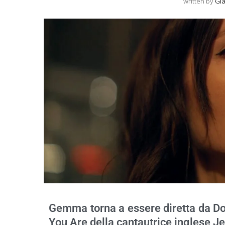
written by
Gi
Gemma torna a essere diretta da 
You Are della cantautrice inglese J