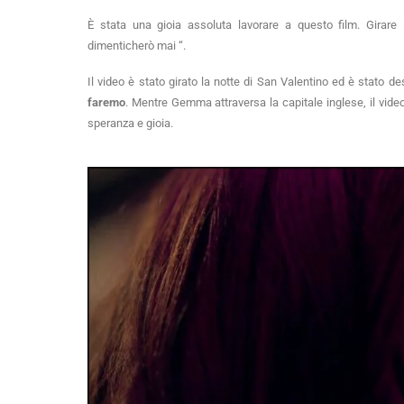
È stata una gioia assoluta lavorare a questo film. Gira
dimenticherò mai “.
Il video è stato girato la notte di San Valentino ed è stato d
faremo
. Mentre Gemma attraversa la capitale inglese, il video
speranza e gioia.