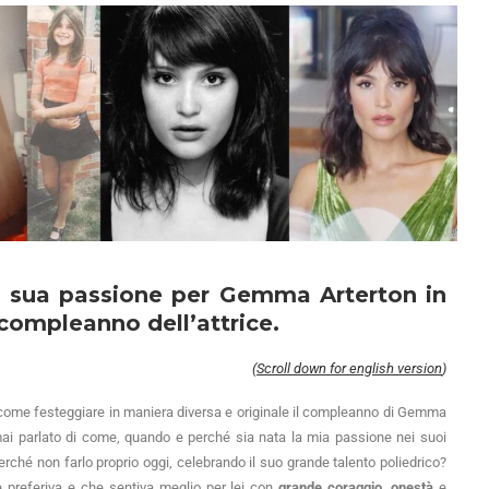
la sua passione per Gemma Arterton in
compleanno dell’attrice.
(
Scroll down for english version
)
su come festeggiare in maniera diversa e originale il compleanno di Gemma
mai parlato di come, quando e perché sia nata la mia passione nei suoi
Perché non farlo proprio oggi, celebrando il suo grande talento poliedrico?
 preferiva e che sentiva meglio per lei con
grande coraggio
,
onestà
e