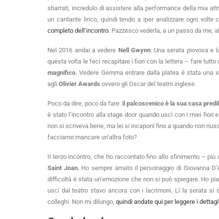
sbarrati, incredulo di assistere alla performance della mia att
un cantante lirico, quindi tendo a iper analizzare ogni volte 
completo dell’incontro
. Pazzesco vederla, a un passo da me, al
Nel 2016 andai a vedere
Nell Gwynn
. Una serata piovosa e 
questa volta le feci recapitare i fiori con la lettera – fare tutt
magnifico.
Vedere Gemma entrare dalla platea è stata una s
agli
Olivier Awards
ovvero gli Oscar del teatro inglese.
Poco da dire, poco da fare:
il palcoscenico è la sua casa predi
è stato l’incontro alla stage door quando uscì con i miei fior
non si scriveva bene, ma lei si incaponì fino a quando non riuscì
facciamo mancare un’altra foto?
Il terzo incontro, che ho raccontato fino allo sfinimento – pi
Saint Joan
. Ho sempre amato il personaggio di Giovanna D’
difficoltà è stata un’emozione che non si può spiegare. Ho pia
uscì dal teatro stavo ancora con i lacrimoni. Lì la serata s
colleghi. Non mi dilungo,
quindi andate qui per leggere i dettagli