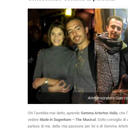
Amministratore Gian c
Chi l’avrebbe mai detto, aprendo
Gemma Arterton Italia
, che 
vedere
Made in Dagenham – The Musical
. Sotto consiglio di
parlava di me, della mia passione per lei e di
Gemma Arterto