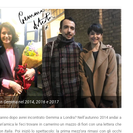
on Gemma nel 2014, 2016 e 2017
l’anno dopo avrei incontrato Gemma a Londra? Nell’autunno 2014 andai a
 un’amica le feci trovare in camerino un mazzo di fiori con una lettera che
n Italia
. Poi iniziò lo spettacolo: la prima mezz’ora rimasi con gli occhi