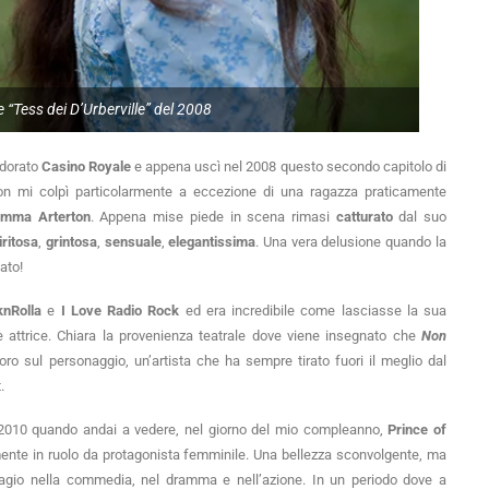
 “Tess dei D’Urberville” del 2008
adorato
Casino Royale
e appena uscì nel 2008 questo secondo capitolo di
non mi colpì particolarmente a eccezione di una ragazza praticamente
mma Arterton
. Appena mise piede in scena rimasi
catturato
dal suo
iritosa
,
grintosa
,
sensuale
,
elegantissima
. Una vera delusione quando la
ato!
nRolla
e
I Love Radio Rock
ed era incredibile come lasciasse la sua
de attrice. Chiara la provenienza teatrale dove viene insegnato che
Non
avoro sul personaggio, un’artista che ha sempre tirato fuori il meglio dal
.
 2010 quando andai a vedere, nel giorno del mio compleanno,
Prince of
mente in ruolo da protagonista femminile. Una bellezza sconvolgente, ma
io nella commedia, nel dramma e nell’azione. In un periodo dove a