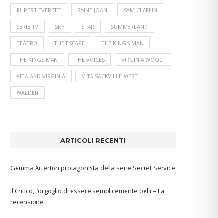
RUPERT EVERETT
SAINT JOAN
SAM CLAFLIN
SERIE TV
SKY
STAR
SUMMERLAND
TEATRO
THE ESCAPE
THE KING'S MAN
THE KINGS MAN
THE VOICES
VIRGINIA WOOLF
VITA AND VIRGINIA
VITA SACKVILLE-WEST
WALDEN
ARTICOLI RECENTI
Gemma Arterton protagonista della serie Secret Service
Il Critico, l’orgoglio di essere semplicemente belli – La
recensione