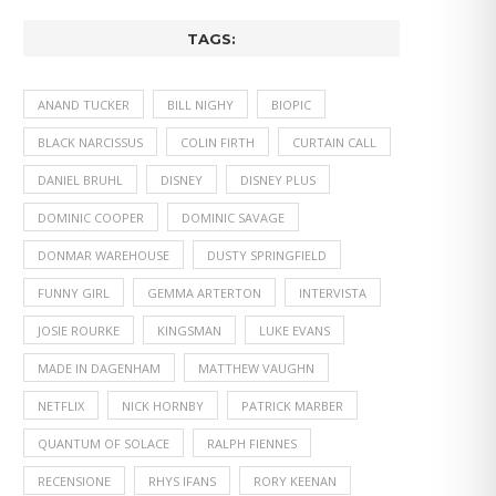
TAGS:
ANAND TUCKER
BILL NIGHY
BIOPIC
BLACK NARCISSUS
COLIN FIRTH
CURTAIN CALL
DANIEL BRUHL
DISNEY
DISNEY PLUS
DOMINIC COOPER
DOMINIC SAVAGE
DONMAR WAREHOUSE
DUSTY SPRINGFIELD
FUNNY GIRL
GEMMA ARTERTON
INTERVISTA
JOSIE ROURKE
KINGSMAN
LUKE EVANS
MADE IN DAGENHAM
MATTHEW VAUGHN
NETFLIX
NICK HORNBY
PATRICK MARBER
QUANTUM OF SOLACE
RALPH FIENNES
RECENSIONE
RHYS IFANS
RORY KEENAN