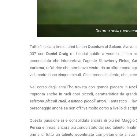
Gemma nella mini-serie
Tutto è iniziato tredici anni fa con
Quantum of Solace
. Avevo 
007 con
Daniel Craig
mi fiondai subito a vederlo. Il film 
sconosciuta che interpretava l’agente Strawberry Fields,
Ge
carisma
, un’attrice che sembrava venire da un’altra epoca:
sp
vidi morire dopo cinque minuti. Che spreco di talento, che pecc
Nel corso degli anni l’ho trovata con grande piacere in
Rock
impronta anche in ruoli così piccoli, caratteristica da gran
esistono piccoli ruoli
,
esistono piccoli attori
. Fantastico il l
personaggio anche se non offriva molto corpo a livello di script
Questa passione si è consolidata ancora di più nel Maggio
Persia
e rimasi ancora più conquistato dal suo talento, final
prima di tutto un
talento sconfinato
completamente a suo ag