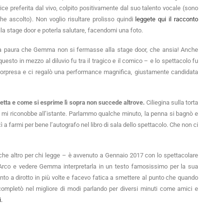
rice preferita dal vivo, colpito positivamente dal suo talento vocale (sono
che ascolto). Non voglio risultare prolisso quindi
leggete qui il racconto
la stage door e poterla salutare, facendomi una foto.
la paura che Gemma non si fermasse alla stage door, che ansia! Anche
o questo in mezzo al diluvio fu tra il tragico e il comico – e lo spettacolo fu
orpresa e ci regalò una performance magnifica, giustamente candidata
letta e come si esprime lì sopra non succede altrove.
Ciliegina sulla torta
i e mi riconobbe all’istante. Parlammo qualche minuto, la penna si bagnò e
 a farmi per bene l’autografo nel libro di sala dello spettacolo. Che non ci
ù che altro per chi legge – è avvenuto a Gennaio 2017 con lo spettacolare
Arco e vedere Gemma interpretarla in un testo famosissimo per la sua
nto a dirotto in più volte e facevo fatica a smettere al punto che quando
i completò nel migliore di modi parlando per diversi minuti come amici e
.