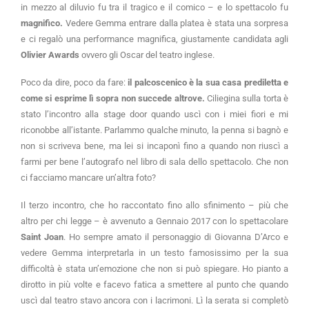
in mezzo al diluvio fu tra il tragico e il comico – e lo spettacolo fu
magnifico.
Vedere Gemma entrare dalla platea è stata una sorpresa
e ci regalò una performance magnifica, giustamente candidata agli
Olivier Awards
ovvero gli Oscar del teatro inglese.
Poco da dire, poco da fare:
il palcoscenico è la sua casa prediletta e
come si esprime lì sopra non succede altrove.
Ciliegina sulla torta è
stato l’incontro alla stage door quando uscì con i miei fiori e mi
riconobbe all’istante. Parlammo qualche minuto, la penna si bagnò e
non si scriveva bene, ma lei si incaponì fino a quando non riuscì a
farmi per bene l’autografo nel libro di sala dello spettacolo. Che non
ci facciamo mancare un’altra foto?
Il terzo incontro, che ho raccontato fino allo sfinimento – più che
altro per chi legge – è avvenuto a Gennaio 2017 con lo spettacolare
Saint Joan
. Ho sempre amato il personaggio di Giovanna D’Arco e
vedere Gemma interpretarla in un testo famosissimo per la sua
difficoltà è stata un’emozione che non si può spiegare. Ho pianto a
dirotto in più volte e facevo fatica a smettere al punto che quando
uscì dal teatro stavo ancora con i lacrimoni. Lì la serata si completò