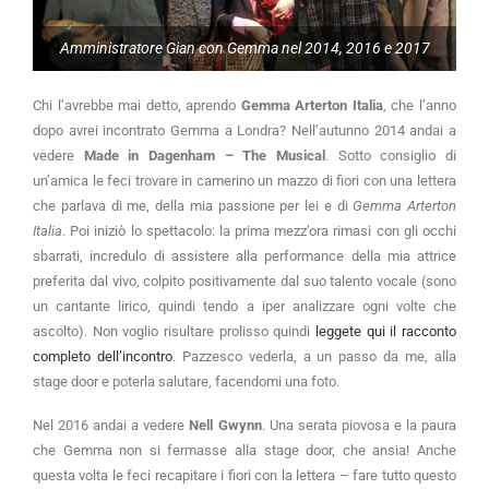
Amministratore Gian con Gemma nel 2014, 2016 e 2017
Chi l’avrebbe mai detto, aprendo
Gemma Arterton Italia
, che l’anno
dopo avrei incontrato Gemma a Londra? Nell’autunno 2014 andai a
vedere
Made in Dagenham – The Musical
. Sotto consiglio di
un’amica le feci trovare in camerino un mazzo di fiori con una lettera
che parlava di me, della mia passione per lei e di
Gemma Arterton
Italia
. Poi iniziò lo spettacolo: la prima mezz’ora rimasi con gli occhi
sbarrati, incredulo di assistere alla performance della mia attrice
preferita dal vivo, colpito positivamente dal suo talento vocale (sono
un cantante lirico, quindi tendo a iper analizzare ogni volte che
ascolto). Non voglio risultare prolisso quindi
leggete qui il racconto
completo dell’incontro
. Pazzesco vederla, a un passo da me, alla
stage door e poterla salutare, facendomi una foto.
Nel 2016 andai a vedere
Nell Gwynn
. Una serata piovosa e la paura
che Gemma non si fermasse alla stage door, che ansia! Anche
questa volta le feci recapitare i fiori con la lettera – fare tutto questo