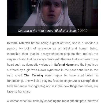
Gemma in the mini-series “Black Narcissus”, 2020
Gemma Arterton
before being a great actress, she is a wonderful
person. My point of reference as an artist and human being.
Incredible, then, that he always chooses projects that interest me
very much and that he always deals with themes that are close to my
heart such as domestic violence in
Safer at Home
and the injustices
suffered by a girl with Down syndrome in the past centuries in the
next short
The Cunning
(very happy to have contributed to
fundraising). She will also play my favorite singer
Dusty Springfield
(I
have her entire discography) and is in the new
Kingsman
movie, my
favorite franchise.
A woman who took risks by choosing the most difficult path, but who