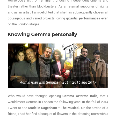
Hollywood’s filth, of feminism, choosing independent cinema and
theater rather than blockbusters. As an eternal supporter of rights
and as an artist, I am delighted that she has subsequently chosen all
courageous and varied projects, giving
gigantic performances
even
on the London stages.
Knowing Gemma personally
Admin Gian with Gemma in 2014, 2016 and 2017
Who would have thought, opening
Gemma Arterton Italia
, that I
would meet Gemma in London the following year? In the fall of 2014
I went to see
Made in Dagenham – The Musical
. On the advice of a
friend, I had her find a bouquet of flowers in the dressing room with a