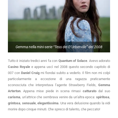
Gemma nella mini-serie “Tess dei D’Urberville” del 2008
Tutto è iniziato tredici anni fa con
Quantum of Solace
. Avevo adorato
Casino Royale
e appena uscì nel 2008 questo secondo capitolo di
007 con
Daniel Craig
mi fiondai subito a vederlo. Il film non mi colpì
particolarmente a eccezione di una ragazza praticamente
sconosciuta che interpretava l’agente Strawberry Fields,
Gemma
Arterton
. Appena mise piede in scena rimasi
catturato
dal suo
carisma
, un’attrice che sembrava venire da un’altra epoca:
spiritosa
,
grintosa
,
sensuale
,
elegantissima
. Una vera delusione quando la vidi
morire dopo cinque minuti. Che spreco di talento, che peccato!