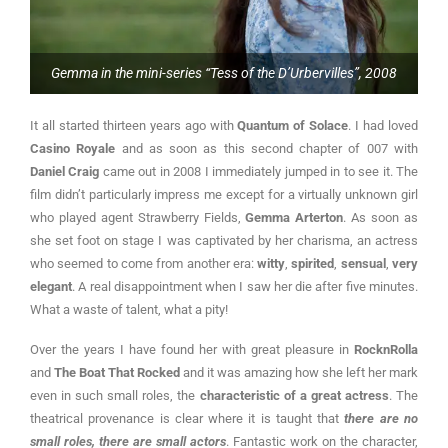
Gemma in the mini-series “Tess of the D’Urbervilles”, 2008
It all started thirteen years ago with
Quantum of Solace
. I had loved
Casino Royale
and as soon as this second chapter of 007 with
Daniel Craig
came out in 2008 I immediately jumped in to see it. The
film didn’t particularly impress me except for a virtually unknown girl
who played agent Strawberry Fields,
Gemma Arterton
. As soon as
she set foot on stage I was captivated by her charisma, an actress
who seemed to come from another era:
witty
,
spirited
,
sensual
,
very
elegant
. A real disappointment when I saw her die after five minutes.
What a waste of talent, what a pity!
Over the years I have found her with great pleasure in
RocknRolla
and
The Boat That Rocked
and it was amazing how she left her mark
even in such small roles, the
characteristic of a great actress
. The
theatrical provenance is clear where it is taught that
there are no
small roles, there are small actors
. Fantastic work on the character,