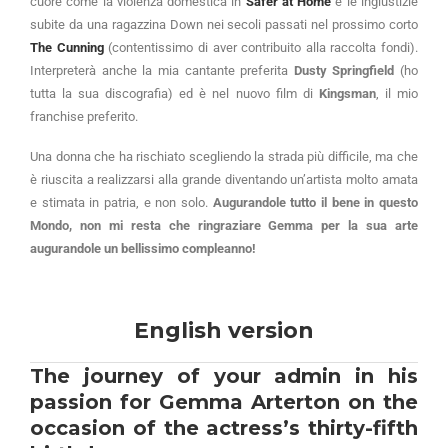
cuore come la violenza domestica in
Safer at Home
e le ingiustizie
subite da una ragazzina Down nei secoli passati nel prossimo corto
The Cunning
(contentissimo di aver contribuito alla raccolta fondi).
Interpreterà anche la mia cantante preferita
Dusty Springfield
(ho
tutta la sua discografia) ed è nel nuovo film di
Kingsman
, il mio
franchise preferito.
Una donna che ha rischiato scegliendo la strada più difficile, ma che
è riuscita a realizzarsi alla grande diventando un’artista molto amata
e stimata in patria, e non solo.
Augurandole tutto il bene in questo
Mondo, non mi resta che ringraziare Gemma per la sua arte
augurandole un bellissimo compleanno!
English version
The journey of your admin in his
passion for Gemma Arterton on the
occasion of the actress’s thirty-fifth