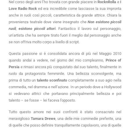
Nel corso degli anni l’ho trovata con grande piacere in
RocknRolla
e
I
Love Radio Rock
ed era incredibile come lasciasse la sua impronta
anche in ruoli così piccoli, caratteristica da grande attrice. Chiara la
provenienza teatrale dove viene insegnato che
Non esistono piccoli
ruoli
,
esistono piccoli attori
. Fantastico il lavoro sul personaggio,
un’artista che ha sempre tirato fuori il meglio dal personaggio anche
se non offriva molto corpo a livello di script.
Questa passione si è consolidata ancora di più nel Maggio 2010
quando andai a vedere, nel giorno del mio compleanno,
Prince of
Persia
e rimasi ancora più conquistato dal suo talento, finalmente in
ruolo da protagonista femminile. Una bellezza sconvolgente, ma
prima di tutto un
talento sconfinato
completamente a suo agio nella
commedia, nel dramma e nell’azione. In un periodo dove a Hollywood
si vedevano attrici che portavano principalmente bellezza e poi
talento – se fosse – lei faceva l’opposto.
Tutto questo amore nei suoi confronti è stato consacrato nel
meraviglioso
Tamara Drewe
, una delle mie commedie preferite, una
di quelle che posso definire tranquillamente capolavoro, una di quelle