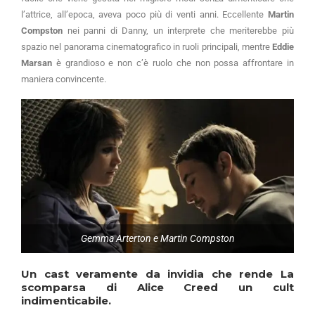
l’attrice, all’epoca, aveva poco più di venti anni. Eccellente
Martin
Compston
nei panni di Danny, un interprete che meriterebbe più
spazio nel panorama cinematografico in ruoli principali, mentre
Eddie
Marsan
è grandioso e non c’è ruolo che non possa affrontare in
maniera convincente.
Gemma Arterton e Martin Compston
Un cast veramente da invidia che rende
La
scomparsa di Alice Creed
un cult
indimenticabile.