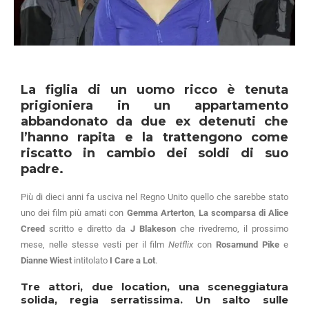
La figlia di un uomo ricco è tenuta
prigioniera in un appartamento
abbandonato da due ex detenuti che
l’hanno rapita e la trattengono come
riscatto in cambio dei soldi di suo
padre.
Più di dieci anni fa usciva nel Regno Unito quello che sarebbe stato
uno dei film più amati con
Gemma Arterton
,
La scomparsa di Alice
Creed
scritto e diretto da
J Blakeson
che rivedremo, il prossimo
mese, nelle stesse vesti per il film
Netflix
con
Rosamund Pike
e
Dianne Wiest
intitolato
I Care a Lot
.
Tre attori, due location, una sceneggiatura
solida, regia serratissima. Un salto sulle