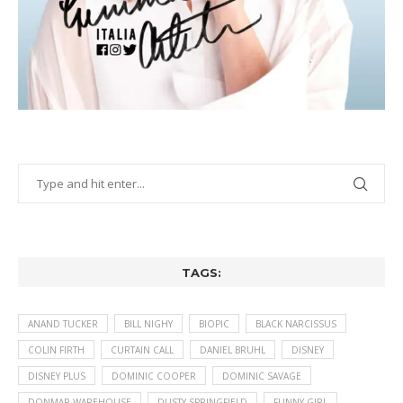
TAGS:
ANAND TUCKER
BILL NIGHY
BIOPIC
BLACK NARCISSUS
COLIN FIRTH
CURTAIN CALL
DANIEL BRUHL
DISNEY
DISNEY PLUS
DOMINIC COOPER
DOMINIC SAVAGE
DONMAR WAREHOUSE
DUSTY SPRINGFIELD
FUNNY GIRL