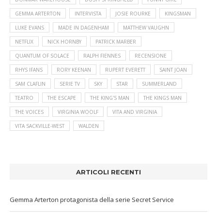
GEMMA ARTERTON
INTERVISTA
JOSIE ROURKE
KINGSMAN
LUKE EVANS
MADE IN DAGENHAM
MATTHEW VAUGHN
NETFLIX
NICK HORNBY
PATRICK MARBER
QUANTUM OF SOLACE
RALPH FIENNES
RECENSIONE
RHYS IFANS
RORY KEENAN
RUPERT EVERETT
SAINT JOAN
SAM CLAFLIN
SERIE TV
SKY
STAR
SUMMERLAND
TEATRO
THE ESCAPE
THE KING'S MAN
THE KINGS MAN
THE VOICES
VIRGINIA WOOLF
VITA AND VIRGINIA
VITA SACKVILLE-WEST
WALDEN
ARTICOLI RECENTI
Gemma Arterton protagonista della serie Secret Service