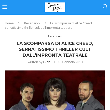
Home
Recensioni
La scomparsa di Alice Creed,
serratissimo thriller cult dall’impronta teatrale
Recensioni
LA SCOMPARSA DI ALICE CREED,
SERRATISSIMO THRILLER CULT
DALL’IMPRONTA TEATRALE
written by
Gian
18 Gennaio 2018