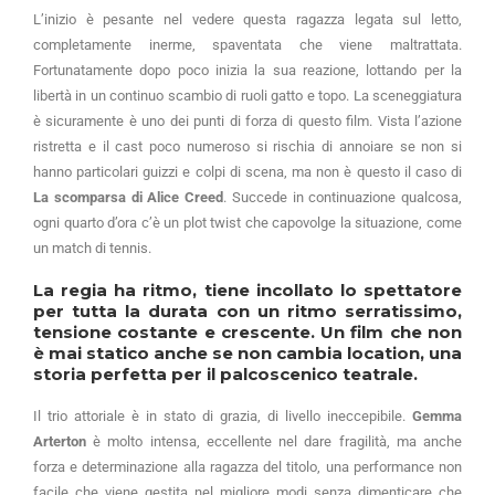
L’inizio è pesante nel vedere questa ragazza legata sul letto,
completamente inerme, spaventata che viene maltrattata.
Fortunatamente dopo poco inizia la sua reazione, lottando per la
libertà in un continuo scambio di ruoli gatto e topo. La sceneggiatura
è sicuramente è uno dei punti di forza di questo film. Vista l’azione
ristretta e il cast poco numeroso si rischia di annoiare se non si
hanno particolari guizzi e colpi di scena, ma non è questo il caso di
La scomparsa di Alice Creed
. Succede in continuazione qualcosa,
ogni quarto d’ora c’è un plot twist che capovolge la situazione, come
un match di tennis.
La regia ha ritmo, tiene incollato lo spettatore
per tutta la durata con un ritmo serratissimo,
tensione costante e crescente. Un film che non
è mai statico anche se non cambia location, una
storia perfetta per il palcoscenico teatrale.
Il trio attoriale è in stato di grazia, di livello ineccepibile.
Gemma
Arterton
è molto intensa, eccellente nel dare fragilità, ma anche
forza e determinazione alla ragazza del titolo, una performance non
facile che viene gestita nel migliore modi senza dimenticare che