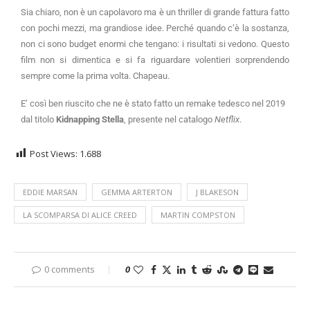
Sia chiaro, non è un capolavoro ma è un thriller di grande fattura fatto
con pochi mezzi, ma grandiose idee. Perché quando c’è la sostanza,
non ci sono budget enormi che tengano: i risultati si vedono. Questo
film non si dimentica e si fa riguardare volentieri sorprendendo
sempre come la prima volta. Chapeau.
E’ così ben riuscito che ne è stato fatto un remake tedesco nel 2019
dal titolo
Kidnapping Stella
, presente nel catalogo
Netflix
.
Post Views:
1.688
EDDIE MARSAN
GEMMA ARTERTON
J BLAKESON
LA SCOMPARSA DI ALICE CREED
MARTIN COMPSTON
0 comments
0