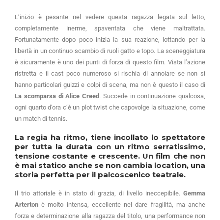
L’inizio è pesante nel vedere questa ragazza legata sul letto,
completamente inerme, spaventata che viene maltrattata.
Fortunatamente dopo poco inizia la sua reazione, lottando per la
libertà in un continuo scambio di ruoli gatto e topo. La sceneggiatura
è sicuramente è uno dei punti di forza di questo film. Vista l’azione
ristretta e il cast poco numeroso si rischia di annoiare se non si
hanno particolari guizzi e colpi di scena, ma non è questo il caso di
La scomparsa di Alice Creed
. Succede in continuazione qualcosa,
ogni quarto d’ora c’è un plot twist che capovolge la situazione, come
un match di tennis.
La regia ha ritmo, tiene incollato lo spettatore
per tutta la durata con un ritmo serratissimo,
tensione costante e crescente. Un film che non
è mai statico anche se non cambia location, una
storia perfetta per il palcoscenico teatrale.
Il trio attoriale è in stato di grazia, di livello ineccepibile.
Gemma
Arterton
è molto intensa, eccellente nel dare fragilità, ma anche
forza e determinazione alla ragazza del titolo, una performance non