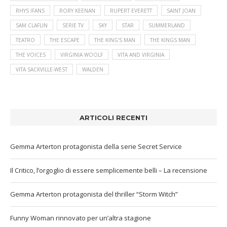
RHYS IFANS
RORY KEENAN
RUPERT EVERETT
SAINT JOAN
SAM CLAFLIN
SERIE TV
SKY
STAR
SUMMERLAND
TEATRO
THE ESCAPE
THE KING'S MAN
THE KINGS MAN
THE VOICES
VIRGINIA WOOLF
VITA AND VIRGINIA
VITA SACKVILLE-WEST
WALDEN
ARTICOLI RECENTI
Gemma Arterton protagonista della serie Secret Service
Il Critico, l’orgoglio di essere semplicemente belli – La recensione
Gemma Arterton protagonista del thriller “Storm Witch”
Funny Woman rinnovato per un’altra stagione