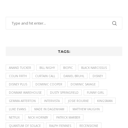
TAGS:
ANAND TUCKER
BILL NIGHY
BIOPIC
BLACK NARCISSUS
COLIN FIRTH
CURTAIN CALL
DANIEL BRUHL
DISNEY
DISNEY PLUS
DOMINIC COOPER
DOMINIC SAVAGE
DONMAR WAREHOUSE
DUSTY SPRINGFIELD
FUNNY GIRL
GEMMA ARTERTON
INTERVISTA
JOSIE ROURKE
KINGSMAN
LUKE EVANS
MADE IN DAGENHAM
MATTHEW VAUGHN
NETFLIX
NICK HORNBY
PATRICK MARBER
QUANTUM OF SOLACE
RALPH FIENNES
RECENSIONE