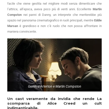
facile che viene gestita nel migliore modi senza dimenticare che
l’attrice, all’epoca, aveva poco più di venti anni. Eccellente
Martin
Compston
nei panni di Danny, un interprete che meriterebbe più
spazio nel panorama cinematografico in ruoli principali, mentre
Eddie
Marsan
è grandioso e non c’è ruolo che non possa affrontare in
maniera convincente.
Gemma Arterton e Martin Compston
Un cast veramente da invidia che rende
La
scomparsa di Alice Creed
un cult
indimenticabile.