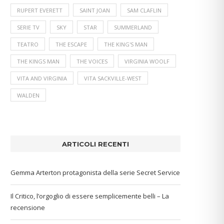
RUPERT EVERETT
SAINT JOAN
SAM CLAFLIN
SERIE TV
SKY
STAR
SUMMERLAND
TEATRO
THE ESCAPE
THE KING'S MAN
THE KINGS MAN
THE VOICES
VIRGINIA WOOLF
VITA AND VIRGINIA
VITA SACKVILLE-WEST
WALDEN
ARTICOLI RECENTI
Gemma Arterton protagonista della serie Secret Service
Il Critico, l’orgoglio di essere semplicemente belli – La
recensione