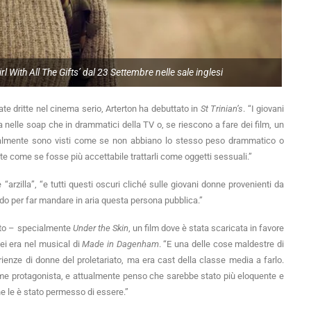
 With All The Gifts’ dal 23 Settembre nelle sale inglesi
e dritte nel cinema serio, Arterton ha debuttato in
St Trinian’s
. “I giovani
a nelle soap che in drammatici della TV o, se riescono a fare dei film, un
turalmente sono visti come se non abbiano lo stesso peso drammatico o
ente come se fosse più accettabile trattarli come oggetti sessuali.”
arzilla”, “e tutti questi oscuri cliché sulle giovani donne provenienti da
ido per far mandare in aria questa persona pubblica.”
atto – specialmente
Under the Skin
, un film dove è stata scaricata in favore
ei era nel musical di
Made in Dagenham
. “E una delle cose maldestre di
ienze di donne del proletariato, ma era cast della classe media a farlo.
e protagonista, e attualmente penso che sarebbe stato più eloquente e
 che le è stato permesso di essere.”