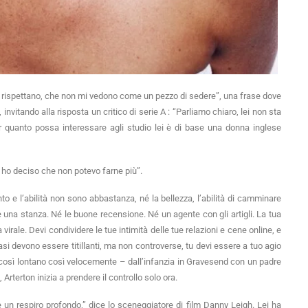
i rispettano, che non mi vedono come un pezzo di sedere”, una frase dove
nvitando alla risposta un critico di serie A : “Parliamo chiaro, lei non sta
er quanto possa interessare agli studio lei è di base una donna inglese
ve ho deciso che non potevo farne più”.
to e l’abilità non sono abbastanza, né la bellezza, l’abilità di camminare
re una stanza. Né le buone recensione. Né un agente con gli artigli. La tua
irale. Devi condividere le tue intimità delle tue relazioni e cene online, e
asi devono essere titillanti, ma non controverse, tu devi essere a tuo agio
a così lontano così velocemente – dall’infanzia in Gravesend con un padre
Arterton inizia a prendere il controllo solo ora.
n respiro profondo,” dice lo sceneggiatore di film Danny Leigh. Lei ha