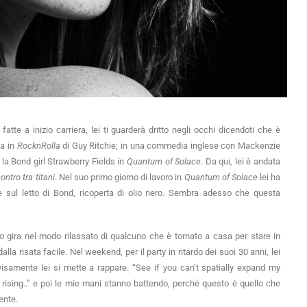
tte a inizio carriera, lei ti guarderà dritto negli occhi dicendoti che è
sa in
RocknRolla
di Guy Ritchie; in una commedia inglese con Mackenzie
 la Bond girl Strawberry Fields in
Quantum of Solace
. Da qui, lei è andata
ontro tra titani
. Nel suo primo giorno di lavoro in
Quantum of Solace
lei ha
 sul letto di Bond, ricoperta di olio nero. Sembra adesso che questa
o gira nel modo rilassato di qualcuno che è tornato a casa per stare in
lla risata facile. Nel weekend, per il party in ritardo dei suoi 30 anni, lei
isamente lei si mette a rappare. “See if you can’t spatially expand my
 rising..” e poi le mie mani stanno battendo, perché questo è quello che
mente.