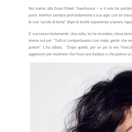
Noi siamo alla Dean Street Townhouse – e il sole ha portato 
posti. Arterton sembra profondamente a suo agio con sé stess
le sue “uscite di testa” dopo le brutte esperienze a lavoro, rigua
E’ successo lentamente. Una volta, lei ha ricordato, stava lavor
donna sul set. “Tutti si comportavano così male, gente che veniv
potere”. L’ha odiato. “Dopo quello, per un po’ io ero ‘Fancul
aggressivi per mostrare che fossi una badass e che potevo u