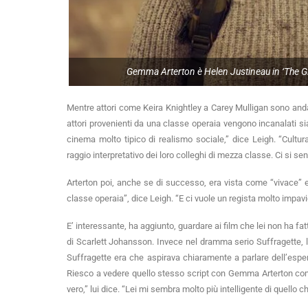
Gemma Arterton è Helen Justineau in ‘The Girl
Mentre attori come Keira Knightley a Carey Mulligan sono andat
attori provenienti da una classe operaia vengono incanalati si
cinema molto tipico di realismo sociale,” dice Leigh. “Cul
raggio interpretativo dei loro colleghi di mezza classe. Ci si s
Arterton poi, anche se di successo, era vista come “vivace” e “
classe operaia”, dice Leigh. “E ci vuole un regista molto impav
E’ interessante, ha aggiunto, guardare ai film che lei non ha f
di Scarlett Johansson. Invece nel dramma serio Suffragette, l
Suffragette era che aspirava chiaramente a parlare dell’esper
Riesco a vedere quello stesso script con Gemma Arterton com
vero,” lui dice. “Lei mi sembra molto più intelligente di quello