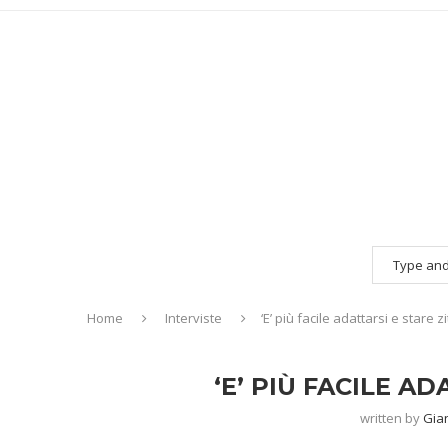
Home
Interviste
‘E’ più facile adattarsi e stare zit
‘E’ PIÙ FACILE AD
written by
Gia