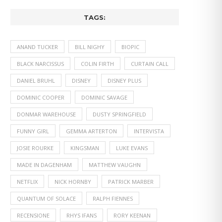
TAGS:
ANAND TUCKER
BILL NIGHY
BIOPIC
BLACK NARCISSUS
COLIN FIRTH
CURTAIN CALL
DANIEL BRUHL
DISNEY
DISNEY PLUS
DOMINIC COOPER
DOMINIC SAVAGE
DONMAR WAREHOUSE
DUSTY SPRINGFIELD
FUNNY GIRL
GEMMA ARTERTON
INTERVISTA
JOSIE ROURKE
KINGSMAN
LUKE EVANS
MADE IN DAGENHAM
MATTHEW VAUGHN
NETFLIX
NICK HORNBY
PATRICK MARBER
QUANTUM OF SOLACE
RALPH FIENNES
RECENSIONE
RHYS IFANS
RORY KEENAN