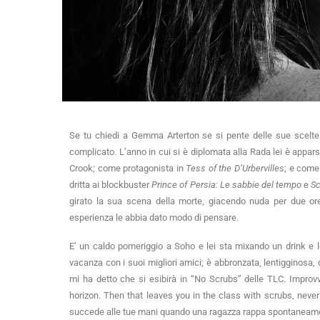
Se tu chiedi a Gemma Arterton se si pente delle sue scelte fa
complicato. L’anno in cui si è diplomata alla Rada lei è appar
Crook; come protagonista in
Tess of the D’Urbervilles
; e come
dritta ai blockbuster
Prince of Persia: Le sabbie del tempo
e
Sc
girato la sua scena della morte, giacendo nuda per due ore
esperienza le abbia dato modo di pensare.
E’ un caldo pomeriggio a Soho e lei sta mixando un drink e l
vacanza con i suoi migliori amici; è abbronzata, lentigginosa, da
mi ha detto che si esibirà in “No Scrubs” delle TLC. Improvv
horizon. Then that leaves you in the class with scrubs, never
succede alle tue mani quando una ragazza rappa spontanea