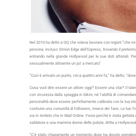
Nel 2010 ha detto a GQ che voleva lavorare con registi “che m
persone, incluso Simon Edge dell’Express, trovando il pretesto, i
entrando nella grande Hollywood per le sue doti attoriali. P
sessualmente attraente un po’ a mercato”
“Così è arrivato un punto, circa quattro anni fa,” ha detto, “do
Cosa vuol dire essere un attore oggi? Essere una star? Il talen
con sicurezza dalla spiaggia in bikini, né l’abilità di comanda
personalità deve essere perfettamente calibrata con la tua vita v
costruire una comunità di followers, invece dei fans. Le tue fr
sia in Amleto che in Mail Online. Forse perché è stata gettat
saldatore e una mamma donne delle pulizie, dritta a Hollywood, 
“C’è stato chiaramente un momento dove ha dovuto prendere u