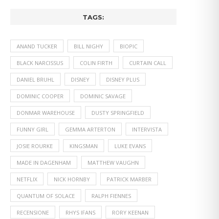
TAGS:
ANAND TUCKER
BILL NIGHY
BIOPIC
BLACK NARCISSUS
COLIN FIRTH
CURTAIN CALL
DANIEL BRUHL
DISNEY
DISNEY PLUS
DOMINIC COOPER
DOMINIC SAVAGE
DONMAR WAREHOUSE
DUSTY SPRINGFIELD
FUNNY GIRL
GEMMA ARTERTON
INTERVISTA
JOSIE ROURKE
KINGSMAN
LUKE EVANS
MADE IN DAGENHAM
MATTHEW VAUGHN
NETFLIX
NICK HORNBY
PATRICK MARBER
QUANTUM OF SOLACE
RALPH FIENNES
RECENSIONE
RHYS IFANS
RORY KEENAN