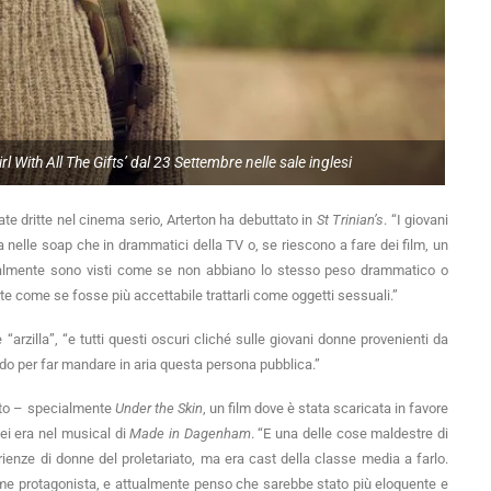
 With All The Gifts’ dal 23 Settembre nelle sale inglesi
e dritte nel cinema serio, Arterton ha debuttato in
St Trinian’s
. “I giovani
a nelle soap che in drammatici della TV o, se riescono a fare dei film, un
turalmente sono visti come se non abbiano lo stesso peso drammatico o
ente come se fosse più accettabile trattarli come oggetti sessuali.”
arzilla”, “e tutti questi oscuri cliché sulle giovani donne provenienti da
ido per far mandare in aria questa persona pubblica.”
atto – specialmente
Under the Skin
, un film dove è stata scaricata in favore
ei era nel musical di
Made in Dagenham
. “E una delle cose maldestre di
ienze di donne del proletariato, ma era cast della classe media a farlo.
e protagonista, e attualmente penso che sarebbe stato più eloquente e