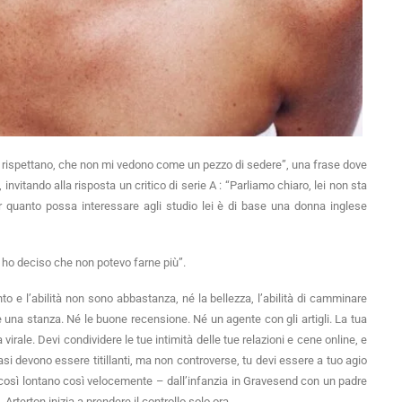
i rispettano, che non mi vedono come un pezzo di sedere”, una frase dove
nvitando alla risposta un critico di serie A : “Parliamo chiaro, lei non sta
er quanto possa interessare agli studio lei è di base una donna inglese
ve ho deciso che non potevo farne più”.
to e l’abilità non sono abbastanza, né la bellezza, l’abilità di camminare
re una stanza. Né le buone recensione. Né un agente con gli artigli. La tua
irale. Devi condividere le tue intimità delle tue relazioni e cene online, e
asi devono essere titillanti, ma non controverse, tu devi essere a tuo agio
a così lontano così velocemente – dall’infanzia in Gravesend con un padre
Arterton inizia a prendere il controllo solo ora.