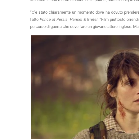
“C’è stato chiaramente un momento dove ha dovuto prendere u
fatto
Prince of Persia
,
Hansel & Gretel
: “Film piuttosto orrend
percorso di guerra che deve fare un giovane attore inglese. Ma