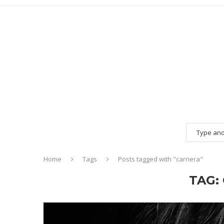
Home
Tags
Posts tagged with "carriera"
TAG: