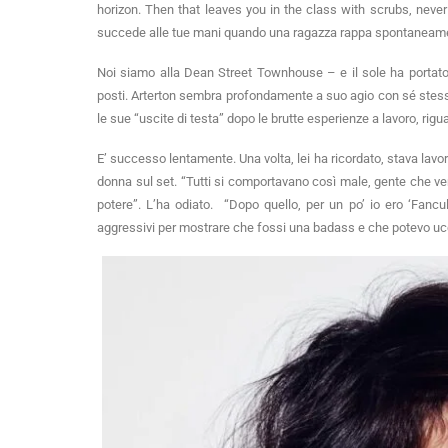
horizon. Then that leaves you in the class with scrubs, never
succede alle tue mani quando una ragazza rappa spontanea
Noi siamo alla Dean Street Townhouse – e il sole ha portato 
posti. Arterton sembra profondamente a suo agio con sé stess
le sue “uscite di testa” dopo le brutte esperienze a lavoro, rigua
E’ successo lentamente. Una volta, lei ha ricordato, stava lavor
donna sul set. “Tutti si comportavano così male, gente che veniv
potere”. L’ha odiato. “Dopo quello, per un po’ io ero ‘Fancul
aggressivi per mostrare che fossi una badass e che potevo u