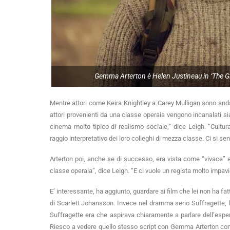
Gemma Arterton è Helen Justineau in ‘The Girl
Mentre attori come Keira Knightley a Carey Mulligan sono andat
attori provenienti da una classe operaia vengono incanalati si
cinema molto tipico di realismo sociale,” dice Leigh. “Cul
raggio interpretativo dei loro colleghi di mezza classe. Ci si s
Arterton poi, anche se di successo, era vista come “vivace” e “
classe operaia”, dice Leigh. “E ci vuole un regista molto impav
E’ interessante, ha aggiunto, guardare ai film che lei non ha f
di Scarlett Johansson. Invece nel dramma serio Suffragette, l
Suffragette era che aspirava chiaramente a parlare dell’esper
Riesco a vedere quello stesso script con Gemma Arterton com