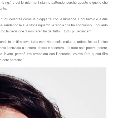
 rising..” e poi le mie mani stanno battendo, perché questo è quello che
mente.
fuori celebrità come la pioggia fa con le lumache. Ogni tavolo è a due
a, rendendo le sue storie riguardo la rabbia che ha soppresso – riguardo
rdo la decisione di non fare film del tutto – tutti i più avvincenti.
ando in un film dove, fatta eccezione della make-up artista, lei era l’unica
a licenziata a sinistra, destra e al centro. Era tutto solo potere, potere,
o’ lavoro, perché ero arrabbiata con l’industria. Volevo fare questi film
ccidere persone.”