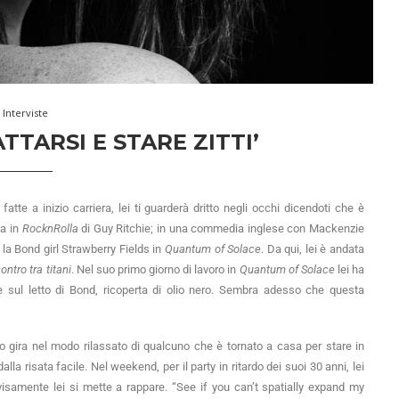
Interviste
ATTARSI E STARE ZITTI’
tte a inizio carriera, lei ti guarderà dritto negli occhi dicendoti che è
sa in
RocknRolla
di Guy Ritchie; in una commedia inglese con Mackenzie
 la Bond girl Strawberry Fields in
Quantum of Solace
. Da qui, lei è andata
ontro tra titani
. Nel suo primo giorno di lavoro in
Quantum of Solace
lei ha
 sul letto di Bond, ricoperta di olio nero. Sembra adesso che questa
o gira nel modo rilassato di qualcuno che è tornato a casa per stare in
lla risata facile. Nel weekend, per il party in ritardo dei suoi 30 anni, lei
isamente lei si mette a rappare. “See if you can’t spatially expand my