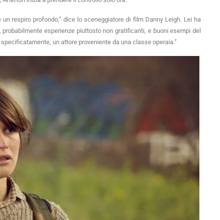
n respiro profondo,” dice lo sceneggiatore di film Danny Leigh. Lei ha
i, probabilmente esperienze piuttosto non gratificanti, e buoni esempi del
 specificatamente, un attore proveniente da una classe operaia.”