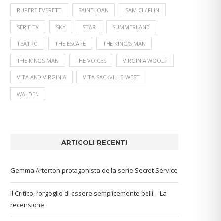
RUPERT EVERETT
SAINT JOAN
SAM CLAFLIN
SERIE TV
SKY
STAR
SUMMERLAND
TEATRO
THE ESCAPE
THE KING'S MAN
THE KINGS MAN
THE VOICES
VIRGINIA WOOLF
VITA AND VIRGINIA
VITA SACKVILLE-WEST
WALDEN
ARTICOLI RECENTI
Gemma Arterton protagonista della serie Secret Service
Il Critico, l’orgoglio di essere semplicemente belli – La
recensione