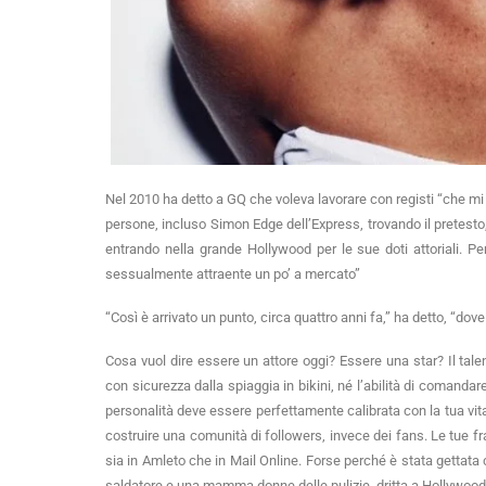
Nel 2010 ha detto a GQ che voleva lavorare con registi “che m
persone, incluso Simon Edge dell’Express, trovando il pretesto, i
entrando nella grande Hollywood per le sue doti attoriali. P
sessualmente attraente un po’ a mercato”
“Così è arrivato un punto, circa quattro anni fa,” ha detto, “do
Cosa vuol dire essere un attore oggi? Essere una star? Il talen
con sicurezza dalla spiaggia in bikini, né l’abilità di comanda
personalità deve essere perfettamente calibrata con la tua vita v
costruire una comunità di followers, invece dei fans. Le tue fr
sia in Amleto che in Mail Online. Forse perché è stata gettat
saldatore e una mamma donne delle pulizie, dritta a Hollywood, 