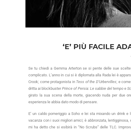
‘E’ PIÙ FACILE AD
Se tu chiedi a Gemma Arterton se si pente delle sue scelte fa
complicato. L’anno in cui si è diplomata alla Rada lei è appar
Crook; come protagonista in
Tess of the D’Urbervilles
; e come
dritta ai blockbuster
Prince of Persia: Le sabbie del tempo
e
Sc
girato la sua scena della morte, giacendo nuda per due ore
esperienza le abbia dato modo di pensare.
E’ un caldo pomeriggio a Soho e lei sta mixando un drink e l
vacanza con i suoi migliori amici; è abbronzata, lentigginosa, da
mi ha detto che si esibirà in “No Scrubs” delle TLC. Improvv