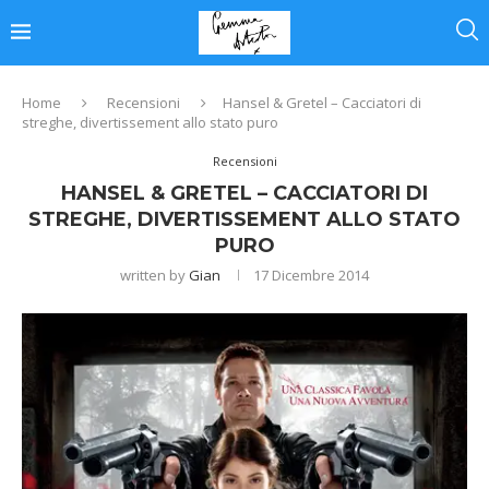
Home
Recensioni
Hansel & Gretel – Cacciatori di
streghe, divertissement allo stato puro
Recensioni
HANSEL & GRETEL – CACCIATORI DI
STREGHE, DIVERTISSEMENT ALLO STATO
PURO
written by
Gian
17 Dicembre 2014