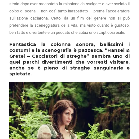
storia dopo aver raccontato la missione da svolgere e aver svelato il
colpo di scena – non così tanto inaspettato – preme l’acceleratore
sull’azione caciarona. Certo, da un film del genere non si può
pretendere la sceneggiatura della vita, ma visto quanto è gustoso,
ben fatto e divertente è un peccato che abbia uno script così esile.
Fantastica la colonna sonora, bellissimi i
costumi e la scenografia è pazzesca. “Hansel &
Gretel – Cacciatori di streghe” sembra uno di
quei parchi divertimenti che vorresti visitare,
anche se è pieno di streghe sanguinarie e
spietate.