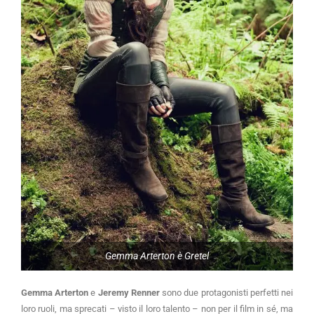
Gemma Arterton è Gretel
Gemma Arterton
e
Jeremy Renner
sono due protagonisti perfetti nei
loro ruoli, ma sprecati – visto il loro talento – non per il film in sé, ma