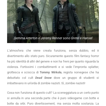
Gemma Arterton e Jeremy Renner sono Gretel e Hansel
L’atmosfera che viene creata funziona, senza dubbio, ed è
divertimento allo stato puro. Sicuramente questo film
fantasy horror
ha più identità di altri del genere e non ha freni per quanto riguarda la
violenza. Fortissimi i combattimenti e si vede l’impronta splatter,
grottesca e sciocca di
Tommy Wirkola
, regista norvegese che ha
debuttato col cult
Dead Snow
dove un gruppo di studenti si
imbattevano in un’orda di zombie nazisti. Sì, zombie nazisti!
Cosa non funziona di questo cult? La sceneggiatura a un certo punto
si annulla in una seconda parte che è puro videogame con botte e
botte da orbi. Puro divertissement, ma senza molta sostanza. La