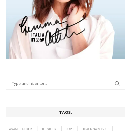
TAGS:
ANAND TUCKER
BILL NIGHY
BIOPIC
BLACK NARCISSUS