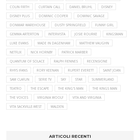
COLIN FIRTH
CURTAIN CALL
DANIEL BRUHL
DISNEY
DISNEY PLUS
DOMINIC COOPER
DOMINIC SAVAGE
DONMAR WAREHOUSE
DUSTY SPRINGFIELD
FUNNY GIRL
GEMMA ARTERTON
INTERVISTA
JOSIE ROURKE
KINGSMAN
LUKE EVANS
MADE IN DAGENHAM
MATTHEW VAUGHN
NETFLIX
NICK HORNBY
PATRICK MARBER
QUANTUM OF SOLACE
RALPH FIENNES
RECENSIONE
RHYS IFANS
RORY KEENAN
RUPERT EVERETT
SAINT JOAN
SAM CLAFLIN
SERIE TV
SKY
STAR
SUMMERLAND
TEATRO
THE ESCAPE
THE KING'S MAN
THE KINGS MAN
THE VOICES
VIRGINIA WOOLF
VITA AND VIRGINIA
VITA SACKVILLE-WEST
WALDEN
ARTICOLI RECENTI