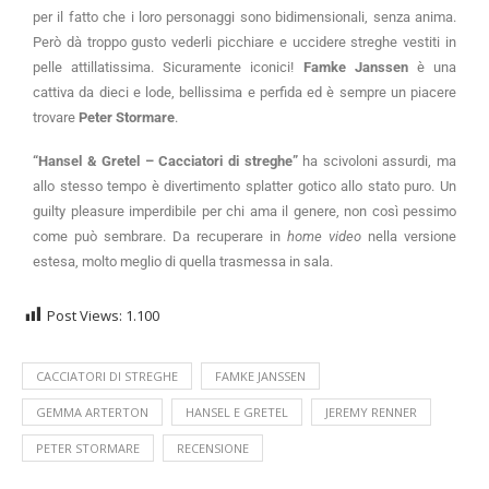
per il fatto che i loro personaggi sono bidimensionali, senza anima.
Però dà troppo gusto vederli picchiare e uccidere streghe vestiti in
pelle attillatissima. Sicuramente iconici!
Famke Janssen
è una
cattiva da dieci e lode, bellissima e perfida ed è sempre un piacere
trovare
Peter Stormare
.
“Hansel & Gretel – Cacciatori di streghe”
ha scivoloni assurdi, ma
allo stesso tempo è divertimento splatter gotico allo stato puro. Un
guilty pleasure imperdibile per chi ama il genere, non così pessimo
come può sembrare. Da recuperare in
home video
nella versione
estesa, molto meglio di quella trasmessa in sala.
Post Views:
1.100
CACCIATORI DI STREGHE
FAMKE JANSSEN
GEMMA ARTERTON
HANSEL E GRETEL
JEREMY RENNER
PETER STORMARE
RECENSIONE