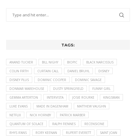
TAGS:
ANAND TUCKER
BILL NIGHY
BIOPIC
BLACK NARCISSUS
COLIN FIRTH
CURTAIN CALL
DANIEL BRUHL
DISNEY
DISNEY PLUS
DOMINIC COOPER
DOMINIC SAVAGE
DONMAR WAREHOUSE
DUSTY SPRINGFIELD
FUNNY GIRL
GEMMA ARTERTON
INTERVISTA
JOSIE ROURKE
KINGSMAN
LUKE EVANS
MADE IN DAGENHAM
MATTHEW VAUGHN
NETFLIX
NICK HORNBY
PATRICK MARBER
QUANTUM OF SOLACE
RALPH FIENNES
RECENSIONE
RHYS IFANS
RORY KEENAN
RUPERT EVERETT
SAINT JOAN