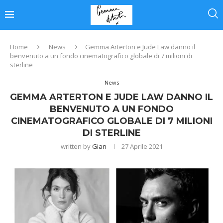
Home
News
Gemma Arterton e Jude Law danno il
benvenuto a un fondo cinematografico globale di 7 milioni di
sterline
News
GEMMA ARTERTON E JUDE LAW DANNO IL
BENVENUTO A UN FONDO
CINEMATOGRAFICO GLOBALE DI 7 MILIONI
DI STERLINE
written by
Gian
27 Aprile 2021