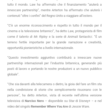
tutto il mondo. Law ha affermato che il finanziamento “aiuterà a
innescare partnership”, mentre Arterton ha affermato che aiuterà i
contenuti “oltre i confini” del Regno Unito a viaggiare all’estero.
“C’è un enorme riconoscimento e rispetto in tutto il mondo per il
cinema e la televisione britannici”, ha detto Law, protagonista di film
come
Il talento di Mr. Ripley
e la serie di
Animali fantastici
. “È un
terreno fertile importante per la grande narrazione e creatività,
opportunità pionieristiche a livello internazionale.
“Questo investimento aggiuntivo contribuirà a innescare nuove
partnership internazionali per l’industria britannica, generando più
posti di lavoro e portando le nostre produzioni a un nuovo pubblico
globale”.
“Che sia davanti alla telecamera o dietro, la gioia del fare un film sta
nella condivisione di storie che semplicemente risuonano con le
persone”, ha detto Arterton, vista di recente nell’ultima versione
televisiva di
Narciso Nero
– disponibile su Star di Disney+ – e nel
video del singolo
Remember Where You Are
di Jessie Ware.