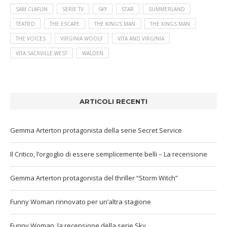
SAM CLAFLIN
SERIE TV
SKY
STAR
SUMMERLAND
TEATRO
THE ESCAPE
THE KING'S MAN
THE KINGS MAN
THE VOICES
VIRGINIA WOOLF
VITA AND VIRGINIA
VITA SACKVILLE-WEST
WALDEN
ARTICOLI RECENTI
Gemma Arterton protagonista della serie Secret Service
Il Critico, l’orgoglio di essere semplicemente belli – La recensione
Gemma Arterton protagonista del thriller “Storm Witch”
Funny Woman rinnovato per un’altra stagione
Funny Woman, la recensione della serie Sky