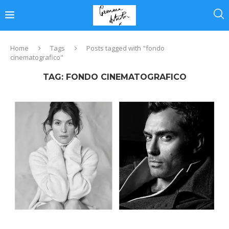
Home
Tags
Posts tagged with "fondo
cinematografico"
TAG:
FONDO CINEMATOGRAFICO