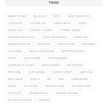
TAGS:
ANAND TUCKER
BILL NIGHY
BIOPIC
BLACK NARCISSUS
COLIN FIRTH
CURTAIN CALL
DANIEL BRUHL
DISNEY
DISNEY PLUS
DOMINIC COOPER
DOMINIC SAVAGE
DONMAR WAREHOUSE
DUSTY SPRINGFIELD
FUNNY GIRL
GEMMA ARTERTON
INTERVISTA
JOSIE ROURKE
KINGSMAN
LUKE EVANS
MADE IN DAGENHAM
MATTHEW VAUGHN
NETFLIX
NICK HORNBY
PATRICK MARBER
QUANTUM OF SOLACE
RALPH FIENNES
RECENSIONE
RHYS IFANS
RORY KEENAN
RUPERT EVERETT
SAINT JOAN
SAM CLAFLIN
SERIE TV
SKY
STAR
SUMMERLAND
TEATRO
THE ESCAPE
THE KING'S MAN
THE KINGS MAN
THE VOICES
VIRGINIA WOOLF
VITA AND VIRGINIA
VITA SACKVILLE-WEST
WALDEN