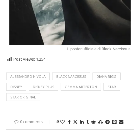
Il poster ufficiale di Black Narcissus
Post Views:
1.254
ALESSANDRO NIVOLA
BLACK NARCISSUS
DIANA RIGG
DISNEY
DISNEY PLUS
GEMMA ARTERTON
STAR
STAR ORIGINAL
0 comments
0