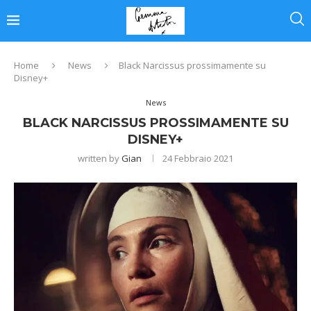
Home
News
Black Narcissus prossimamente su
Disney+
News
BLACK NARCISSUS PROSSIMAMENTE SU
DISNEY+
written by
Gian
24 Febbraio 2021