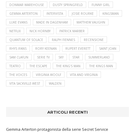
DONMAR WAREHOUSE
DUSTY SPRINGFIELD
FUNNY GIRL
GEMMA ARTERTON
INTERVISTA
JOSIE ROURKE
KINGSMAN
LUKE EVANS
MADE IN DAGENHAM
MATTHEW VAUGHN
NETFLIX
NICK HORNBY
PATRICK MARBER
QUANTUM OF SOLACE
RALPH FIENNES
RECENSIONE
RHYS IFANS
RORY KEENAN
RUPERT EVERETT
SAINT JOAN
SAM CLAFLIN
SERIE TV
SKY
STAR
SUMMERLAND
TEATRO
THE ESCAPE
THE KING'S MAN
THE KINGS MAN
THE VOICES
VIRGINIA WOOLF
VITA AND VIRGINIA
VITA SACKVILLE-WEST
WALDEN
ARTICOLI RECENTI
Gemma Arterton protagonista della serie Secret Service