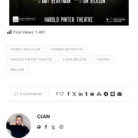
Post Views:
1.491
FEHINTI BALOGUN
GEMMA ARTERTON
HAROLD PINTER THEATRE
LYDIA WILSON
TEATRO
WALDEN
0 comments
1
GIAN