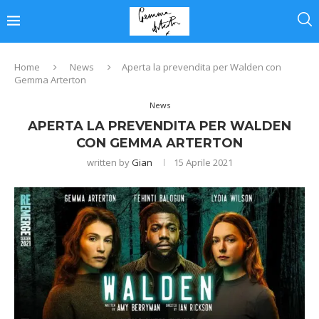
Home
News
Aperta la prevendita per Walden con
Gemma Arterton
News
APERTA LA PREVENDITA PER WALDEN
CON GEMMA ARTERTON
written by
Gian
15 Aprile 2021