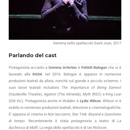
Gemma nello spettacolo Saint Joan, 2017
Parlando del cast
Protagonista accanto a
Gemma Arterton
è
Fehinti Balogun
che si è
laureato alla
RADA
nel 2016. Balogun è apparso in numerose
produzioni teatrali da allora, nonché sul grande e piccolo schermo. I
suoi lavori teatrali includono
The Importance of Being Earnest
(Vaudeville Theatre),
Against
(The Almeida),
Myth
(RSC) e
King Lear
(Old Vic). Protagonista anche in Walden è
Lydia Wilson
. Wilson si è
esibito in numerose produzioni teatrali, televisive e cinematografiche.
E’ apparsa al cinema in
Non lasciarmi
,
Star Trek: Beyond
e
Questione
di tempo
. Recentemente è stata protagonista a teatro di
La
duchessa di Malfi
. La regia dello spettacolo è di Ian Rickson.