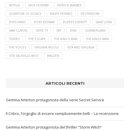
NETFLIX
NICK HORNBY
PATRICK MARBER
QUANTUM OF SOLACE
RALPH FIENNES
RECENSIONE
RHYS IFANS
RORY KEENAN
RUPERT EVERETT
SAINT JOAN
SAM CLAFLIN
SERIE TV
SKY
STAR
SUMMERLAND
TEATRO
THE ESCAPE
THE KING'S MAN
THE KINGS MAN
THE VOICES
VIRGINIA WOOLF
VITA AND VIRGINIA
VITA SACKVILLE-WEST
WALDEN
ARTICOLI RECENTI
Gemma Arterton protagonista della serie Secret Service
Il Critico, l’orgoglio di essere semplicemente belli – La recensione
Gemma Arterton protagonista del thriller “Storm Witch”