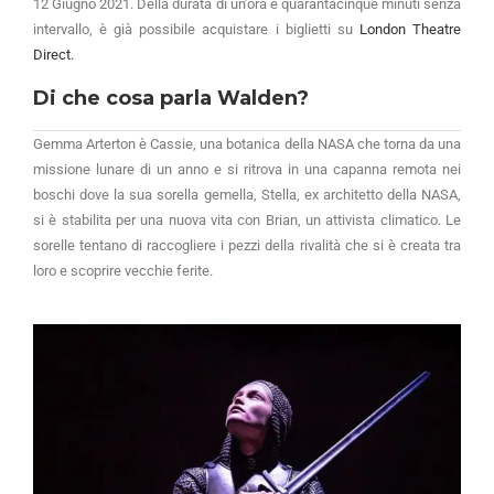
12 Giugno 2021. Della durata di un’ora e quarantacinque minuti senza
intervallo, è già possibile acquistare i biglietti su
London Theatre
Direct.
Di che cosa parla Walden?
Gemma Arterton è Cassie, una botanica della NASA che torna da una
missione lunare di un anno e si ritrova in una capanna remota nei
boschi dove la sua sorella gemella, Stella, ex architetto della NASA,
si è stabilita per una nuova vita con Brian, un attivista climatico. Le
sorelle tentano di raccogliere i pezzi della rivalità che si è creata tra
loro e scoprire vecchie ferite.