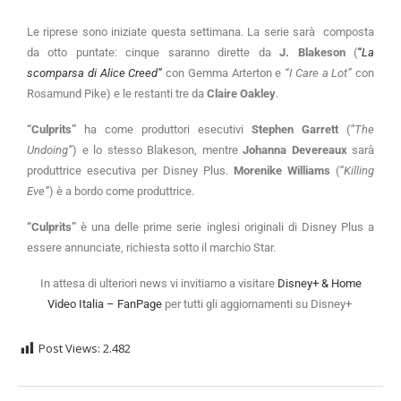
Le riprese sono iniziate questa settimana. La serie sarà composta
da otto puntate: cinque saranno dirette da
J. Blakeson
(
“La
scomparsa di Alice Creed”
con Gemma Arterton e
“I Care a Lot”
con
Rosamund Pike) e le restanti tre da
Claire Oakley
.
“Culprits”
ha come produttori esecutivi
Stephen Garrett
(
“The
Undoing”
) e lo stesso Blakeson, mentre
Johanna Devereaux
sarà
produttrice esecutiva per Disney Plus.
Morenike Williams
(
“Killing
Eve”
) è a bordo come produttrice.
“Culprits”
è una delle prime serie inglesi originali di Disney Plus a
essere annunciate, richiesta sotto il marchio Star.
In attesa di ulteriori news vi invitiamo a visitare
Disney+ & Home
Video Italia – FanPage
per tutti gli aggiornamenti su Disney+
Post Views:
2.482