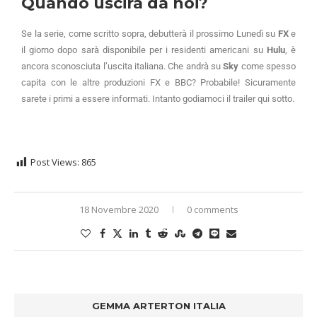
Quando uscirà da noi?
Se la serie, come scritto sopra, debutterà il prossimo Lunedì su
FX
e
il giorno dopo sarà disponibile per i residenti americani su
Hulu
, è
ancora sconosciuta l’uscita italiana. Che andrà su
Sky
come spesso
capita con le altre produzioni FX e BBC? Probabile! Sicuramente
sarete i primi a essere informati. Intanto godiamoci il trailer qui sotto.
Post Views:
865
18 Novembre 2020
0 comments
GEMMA ARTERTON ITALIA