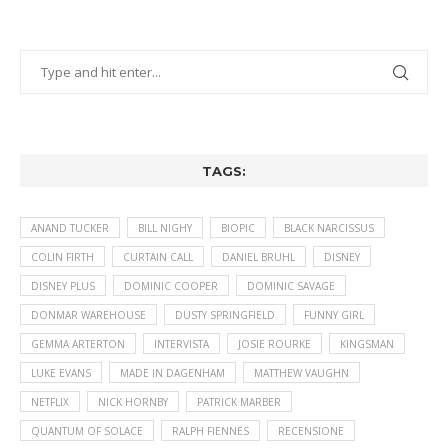
TAGS:
ANAND TUCKER
BILL NIGHY
BIOPIC
BLACK NARCISSUS
COLIN FIRTH
CURTAIN CALL
DANIEL BRUHL
DISNEY
DISNEY PLUS
DOMINIC COOPER
DOMINIC SAVAGE
DONMAR WAREHOUSE
DUSTY SPRINGFIELD
FUNNY GIRL
GEMMA ARTERTON
INTERVISTA
JOSIE ROURKE
KINGSMAN
LUKE EVANS
MADE IN DAGENHAM
MATTHEW VAUGHN
NETFLIX
NICK HORNBY
PATRICK MARBER
QUANTUM OF SOLACE
RALPH FIENNES
RECENSIONE