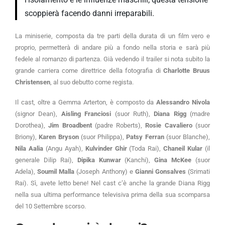
scoppierà facendo danni irreparabili.
La miniserie, composta da tre parti della durata di un film vero e
proprio, permetterà di andare più a fondo nella storia e sarà più
fedele al romanzo di partenza. Già vedendo il trailer si nota subito la
grande carriera come direttrice della fotografia di
Charlotte Bruus
Christensen
, al suo debutto come regista.
Il cast, oltre a Gemma Arterton, è composto da
Alessandro Nivola
(signor Dean),
Aisling Franciosi
(suor Ruth),
Diana Rigg
(madre
Dorothea),
Jim Broadbent
(padre Roberts),
Rosie Cavaliero
(suor
Briony),
Karen Bryson
(suor Philippa),
Patsy Ferran
(suor Blanche),
Nila Aalia
(Angu Ayah),
Kulvinder Ghir
(Toda Rai),
Chaneil Kular
(il
generale Dilip Rai),
Dipika Kunwar
(Kanchi),
Gina McKee
(suor
Adela),
Soumil Malla
(Joseph Anthony) e
Gianni Gonsalves
(Srimati
Rai). Sì, avete letto bene! Nel cast c’è anche la grande Diana Rigg
nella sua ultima performance televisiva prima della sua scomparsa
del 10 Settembre scorso.