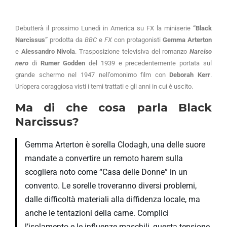
Debutterà il prossimo Lunedì in America su FX la miniserie
“Black
Narcissus”
prodotta da
BBC
e
FX
con protagonisti
Gemma Arterton
e
Alessandro Nivola
. Trasposizione televisiva del romanzo
Narciso
nero
di
Rumer Godden
del 1939 e precedentemente portata sul
grande schermo nel 1947 nell’omonimo film con
Deborah Kerr
.
Un’opera coraggiosa visti i temi trattati e gli anni in cui è uscito.
Ma di che cosa parla Black
Narcissus?
Gemma Arterton è sorella Clodagh, una delle suore
mandate a convertire un remoto harem sulla
scogliera noto come “Casa delle Donne” in un
convento. Le sorelle troveranno diversi problemi,
dalle difficoltà materiali alla diffidenza locale, ma
anche le tentazioni della carne. Complici
l’isolamento e le influenze maschili, questa tensione