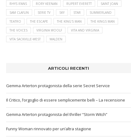
RHYS IFANS
RORY KEENAN
RUPERT EVERETT
SAINT JOAN
SAM CLAFLIN
SERIE TV
SKY
STAR
SUMMERLAND
TEATRO
THE ESCAPE
THE KING'S MAN
THE KINGS MAN
THE VOICES
VIRGINIA WOOLF
VITA AND VIRGINIA
VITA SACKVILLE-WEST
WALDEN
ARTICOLI RECENTI
Gemma Arterton protagonista della serie Secret Service
Il Critico, l’orgoglio di essere semplicemente belli – La recensione
Gemma Arterton protagonista del thriller “Storm Witch”
Funny Woman rinnovato per un’altra stagione