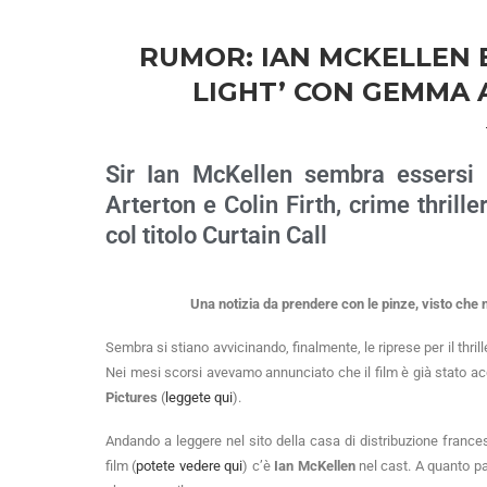
RUMOR: IAN MCKELLEN E
LIGHT’ CON GEMMA 
Sir Ian McKellen sembra essersi 
Arterton e Colin Firth, crime thril
col titolo Curtain Call
Una notizia da prendere con le pinze, visto che n
Sembra si stiano avvicinando, finalmente, le riprese per il thri
Nei mesi scorsi avevamo annunciato che il film è già stato acqui
Pictures
(
leggete qui
).
Andando a leggere nel sito della casa di distribuzione franc
film (
potete vedere qui
) c’è
Ian McKellen
nel cast. A quanto 