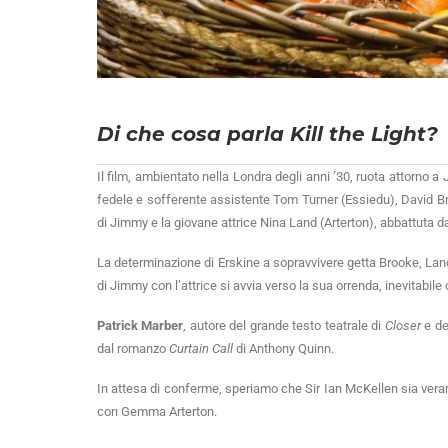
Di che cosa parla Kill the Light?
Il film, ambientato nella Londra degli anni ’30, ruota attorno a 
fedele e sofferente assistente Tom Turner (Essiedu), David Bro
di Jimmy e la giovane attrice Nina Land (Arterton), abbattuta da
La determinazione di Erskine a sopravvivere getta Brooke, Land e
di Jimmy con l’attrice si avvia verso la sua orrenda, inevitabile
Patrick Marber
, autore del grande testo teatrale di
Closer
e de
dal romanzo
Curtain Call
di Anthony Quinn.
In attesa di conferme, speriamo che Sir Ian McKellen sia vera
con Gemma Arterton.