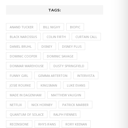
TAGS:
ANAND TUCKER
BILL NIGHY
BIOPIC
BLACK NARCISSUS
COLIN FIRTH
CURTAIN CALL
DANIEL BRUHL
DISNEY
DISNEY PLUS
DOMINIC COOPER
DOMINIC SAVAGE
DONMAR WAREHOUSE
DUSTY SPRINGFIELD
FUNNY GIRL
GEMMA ARTERTON
INTERVISTA
JOSIE ROURKE
KINGSMAN
LUKE EVANS
MADE IN DAGENHAM
MATTHEW VAUGHN
NETFLIX
NICK HORNBY
PATRICK MARBER
QUANTUM OF SOLACE
RALPH FIENNES
RECENSIONE
RHYS IFANS
RORY KEENAN