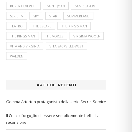
RUPERT EVERETT
SAINT JOAN
SAM CLAFLIN
SERIE TV
SKY
STAR
SUMMERLAND
TEATRO
THE ESCAPE
THE KING'S MAN
THE KINGS MAN
THE VOICES
VIRGINIA WOOLF
VITA AND VIRGINIA
VITA SACKVILLE-WEST
WALDEN
ARTICOLI RECENTI
Gemma Arterton protagonista della serie Secret Service
Il Critico, l’orgoglio di essere semplicemente belli – La
recensione