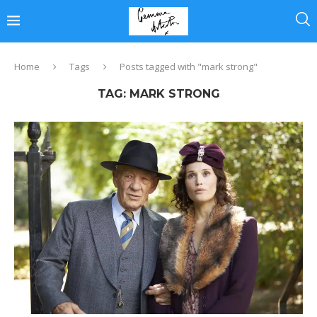
Home
Tags
Posts tagged with "mark strong"
TAG:
MARK STRONG