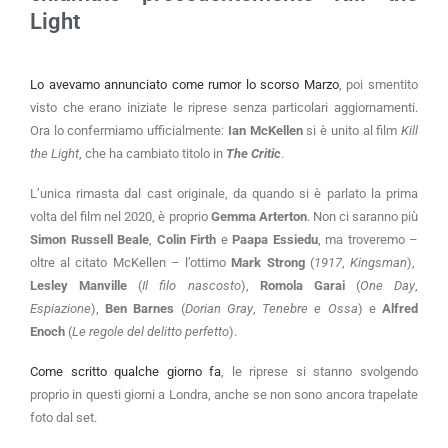
Light
Lo avevamo annunciato come rumor lo scorso Marzo
, poi smentito
visto che erano iniziate le riprese senza particolari aggiornamenti.
Ora lo confermiamo ufficialmente:
Ian McKellen
si è unito al film
Kill
the Light
, che ha cambiato titolo in
The Critic
.
L’unica rimasta dal cast originale, da quando si è parlato la prima
volta del film nel 2020, è proprio
Gemma Arterton
. Non ci saranno più
Simon Russell Beale
,
Colin Firth
e
Paapa Essiedu
, ma troveremo –
oltre al citato McKellen – l’ottimo
Mark Strong
(
1917
,
Kingsman
),
Lesley Manville
(
Il filo nascosto
),
Romola Garai
(
One Day
,
Espiazione
),
Ben Barnes
(
Dorian Gray
,
Tenebre e Ossa
) e
Alfred
Enoch
(
Le regole del delitto perfetto
).
Come scritto qualche giorno fa
, le riprese si stanno svolgendo
proprio in questi giorni a Londra, anche se non sono ancora trapelate
foto dal set.