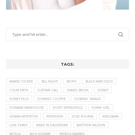
TAGS:
ANAND TUCKER
BILL NIGHY
BIOPIC
BLACK NARCISSUS
COLIN FIRTH
CURTAIN CALL
DANIEL BRUHL
DISNEY
DISNEY PLUS
DOMINIC COOPER
DOMINIC SAVAGE
DONMAR WAREHOUSE
DUSTY SPRINGFIELD
FUNNY GIRL
GEMMA ARTERTON
INTERVISTA
JOSIE ROURKE
KINGSMAN
LUKE EVANS
MADE IN DAGENHAM
MATTHEW VAUGHN
NETFLIX
NICK HORNBY
PATRICK MARBER