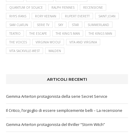
QUANTUM OF SOLACE
RALPH FIENNES
RECENSIONE
RHYS IFANS
RORY KEENAN
RUPERT EVERETT
SAINT JOAN
SAM CLAFLIN
SERIE TV
SKY
STAR
SUMMERLAND
TEATRO
THE ESCAPE
THE KING'S MAN
THE KINGS MAN
THE VOICES
VIRGINIA WOOLF
VITA AND VIRGINIA
VITA SACKVILLE-WEST
WALDEN
ARTICOLI RECENTI
Gemma Arterton protagonista della serie Secret Service
Il Critico, l’orgoglio di essere semplicemente belli – La recensione
Gemma Arterton protagonista del thriller “Storm Witch”