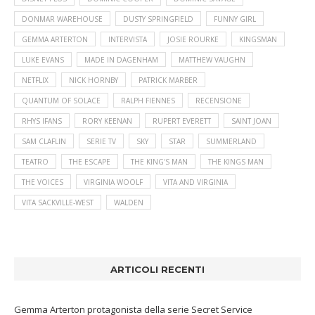
DONMAR WAREHOUSE
DUSTY SPRINGFIELD
FUNNY GIRL
GEMMA ARTERTON
INTERVISTA
JOSIE ROURKE
KINGSMAN
LUKE EVANS
MADE IN DAGENHAM
MATTHEW VAUGHN
NETFLIX
NICK HORNBY
PATRICK MARBER
QUANTUM OF SOLACE
RALPH FIENNES
RECENSIONE
RHYS IFANS
RORY KEENAN
RUPERT EVERETT
SAINT JOAN
SAM CLAFLIN
SERIE TV
SKY
STAR
SUMMERLAND
TEATRO
THE ESCAPE
THE KING'S MAN
THE KINGS MAN
THE VOICES
VIRGINIA WOOLF
VITA AND VIRGINIA
VITA SACKVILLE-WEST
WALDEN
ARTICOLI RECENTI
Gemma Arterton protagonista della serie Secret Service