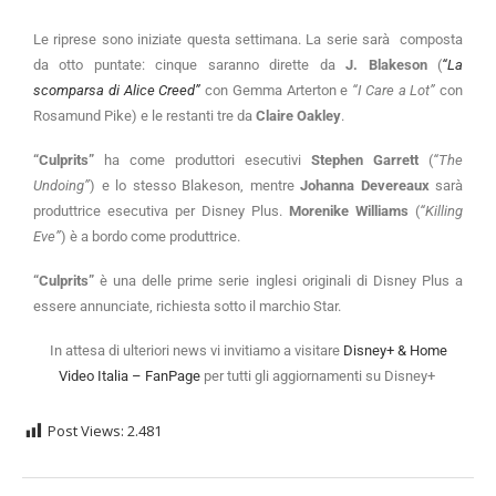
Le riprese sono iniziate questa settimana. La serie sarà composta
da otto puntate: cinque saranno dirette da
J. Blakeson
(
“La
scomparsa di Alice Creed”
con Gemma Arterton e
“I Care a Lot”
con
Rosamund Pike) e le restanti tre da
Claire Oakley
.
“Culprits”
ha come produttori esecutivi
Stephen Garrett
(
“The
Undoing”
) e lo stesso Blakeson, mentre
Johanna Devereaux
sarà
produttrice esecutiva per Disney Plus.
Morenike Williams
(
“Killing
Eve”
) è a bordo come produttrice.
“Culprits”
è una delle prime serie inglesi originali di Disney Plus a
essere annunciate, richiesta sotto il marchio Star.
In attesa di ulteriori news vi invitiamo a visitare
Disney+ & Home
Video Italia – FanPage
per tutti gli aggiornamenti su Disney+
Post Views:
2.481