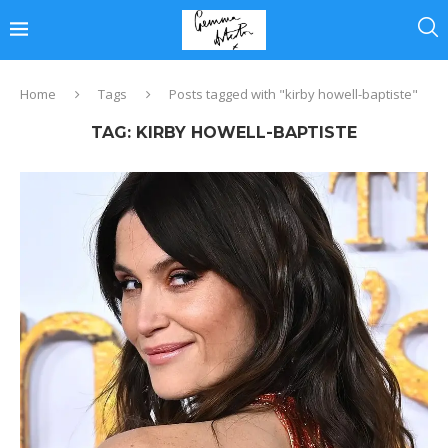
Home
Tags
Posts tagged with "kirby howell-baptiste"
TAG:
KIRBY HOWELL-BAPTISTE