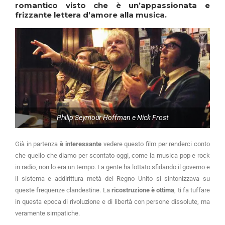
romantico visto che è un’appassionata e
frizzante lettera d’amore alla musica.
Philip Seymour Hoffman e Nick Frost
Già in partenza
è interessante
vedere questo film per renderci conto
che quello che diamo per scontato oggi, come la musica pop e rock
in radio, non lo era un tempo. La gente ha lottato sfidando il governo e
il sistema e addirittura metà del Regno Unito si sintonizzava su
queste frequenze clandestine. La
ricostruzione è ottima
, ti fa tuffare
in questa epoca di rivoluzione e di libertà con persone dissolute, ma
veramente simpatiche.