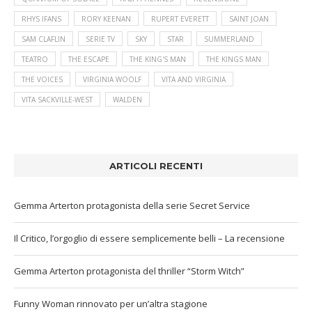
RHYS IFANS
RORY KEENAN
RUPERT EVERETT
SAINT JOAN
SAM CLAFLIN
SERIE TV
SKY
STAR
SUMMERLAND
TEATRO
THE ESCAPE
THE KING'S MAN
THE KINGS MAN
THE VOICES
VIRGINIA WOOLF
VITA AND VIRGINIA
VITA SACKVILLE-WEST
WALDEN
ARTICOLI RECENTI
Gemma Arterton protagonista della serie Secret Service
Il Critico, l’orgoglio di essere semplicemente belli – La recensione
Gemma Arterton protagonista del thriller “Storm Witch”
Funny Woman rinnovato per un’altra stagione