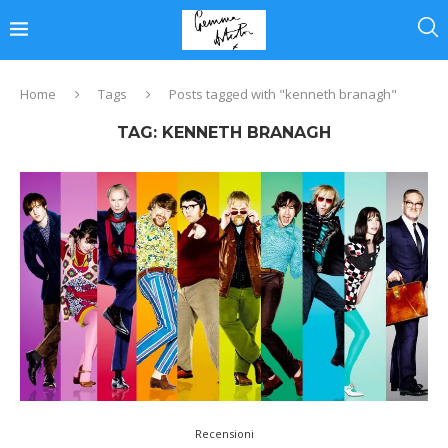
Home
Tags
Posts tagged with "kenneth branagh"
TAG:
KENNETH BRANAGH
Recensioni