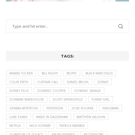
TAGS:
ANAND TUCKER
BILL NIGHY
BIOPIC
BLACK NARCISSUS
COLIN FIRTH
CURTAIN CALL
DANIEL BRUHL
DISNEY
DISNEY PLUS
DOMINIC COOPER
DOMINIC SAVAGE
DONMAR WAREHOUSE
DUSTY SPRINGFIELD
FUNNY GIRL
GEMMA ARTERTON
INTERVISTA
JOSIE ROURKE
KINGSMAN
LUKE EVANS
MADE IN DAGENHAM
MATTHEW VAUGHN
NETFLIX
NICK HORNBY
PATRICK MARBER
QUANTUM OF SOLACE
RALPH FIENNES
RECENSIONE