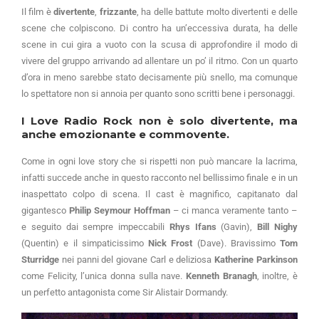
Il film è
divertente
,
frizzante
, ha delle battute molto divertenti e delle
scene che colpiscono. Di contro ha un’eccessiva durata, ha delle
scene in cui gira a vuoto con la scusa di approfondire il modo di
vivere del gruppo arrivando ad allentare un po’ il ritmo. Con un quarto
d’ora in meno sarebbe stato decisamente più snello, ma comunque
lo spettatore non si annoia per quanto sono scritti bene i personaggi.
I Love Radio Rock non è solo divertente, ma
anche emozionante e commovente.
Come in ogni love story che si rispetti non può mancare la lacrima,
infatti succede anche in questo racconto nel bellissimo finale e in un
inaspettato colpo di scena. Il cast è magnifico, capitanato dal
gigantesco
Philip Seymour Hoffman
– ci manca veramente tanto –
e seguito dai sempre impeccabili
Rhys Ifans
(Gavin),
Bill Nighy
(Quentin) e il simpaticissimo
Nick Frost
(Dave). Bravissimo
Tom
Sturridge
nei panni del giovane Carl e deliziosa
Katherine Parkinson
come Felicity, l’unica donna sulla nave.
Kenneth Branagh
, inoltre, è
un perfetto antagonista come Sir Alistair Dormandy.