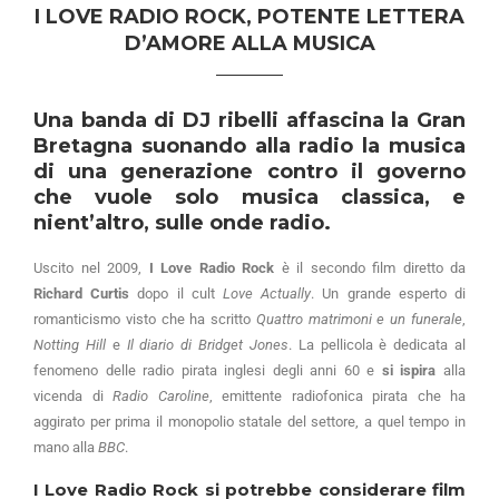
I LOVE RADIO ROCK, POTENTE LETTERA
D’AMORE ALLA MUSICA
Una banda di DJ ribelli affascina la Gran
Bretagna suonando alla radio la musica
di una generazione contro il governo
che vuole solo musica classica, e
nient’altro, sulle onde radio.
Uscito nel 2009,
I Love Radio Rock
è il secondo film diretto da
Richard Curtis
dopo il cult
Love Actually
. Un grande esperto di
romanticismo visto che ha scritto
Quattro matrimoni e un funerale
,
Notting Hill
e
Il diario di Bridget Jones
. La pellicola è dedicata al
fenomeno delle radio pirata inglesi degli anni 60 e
si ispira
alla
vicenda di
Radio Caroline
, emittente radiofonica pirata che ha
aggirato per prima il monopolio statale del settore, a quel tempo in
mano alla
BBC
.
I Love Radio Rock si potrebbe considerare film