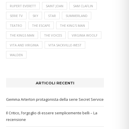
RUPERT EVERETT
SAINT JOAN
SAM CLAFLIN
SERIE TV
SKY
STAR
SUMMERLAND
TEATRO
THE ESCAPE
THE KING'S MAN
THE KINGS MAN
THE VOICES
VIRGINIA WOOLF
VITA AND VIRGINIA
VITA SACKVILLE-WEST
WALDEN
ARTICOLI RECENTI
Gemma Arterton protagonista della serie Secret Service
Il Critico, l’orgoglio di essere semplicemente belli – La
recensione