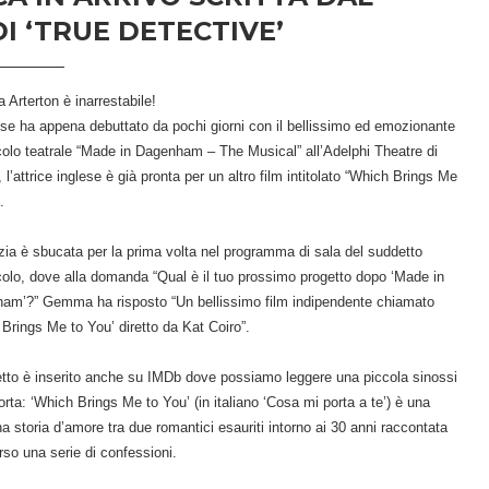
 ‘TRUE DETECTIVE’
Arterton è inarrestabile!
se ha appena debuttato da pochi giorni con il bellissimo ed emozionante
colo teatrale “Made in Dagenham – The Musical” all’Adelphi Theatre di
 l’attrice inglese è già pronta per un altro film intitolato “Which Brings Me
.
zia è sbucata per la prima volta nel programma di sala del suddetto
colo, dove alla domanda “Qual è il tuo prossimo progetto dopo ‘Made in
am’?” Gemma ha risposto “Un bellissimo film indipendente chiamato
Brings Me to You’ diretto da Kat Coiro”.
getto è inserito anche su IMDb dove possiamo leggere una piccola sinossi
orta: ‘Which Brings Me to You’ (in italiano ‘Cosa mi porta a te’) è una
 storia d’amore tra due romantici esauriti intorno ai 30 anni raccontata
rso una serie di confessioni.