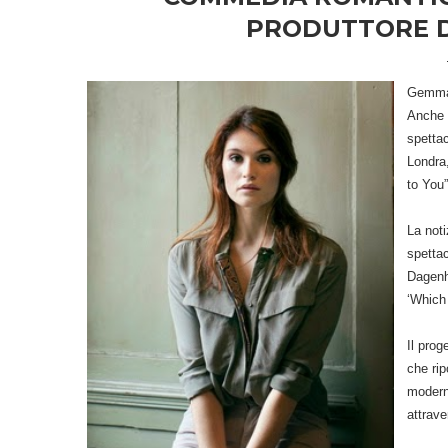
PRODUTTORE DI
Gemma 
Anche 
spetta
Londra,
to You”
La noti
spetta
Dagenh
‘Which 
Il pro
che rip
moderna
attrave