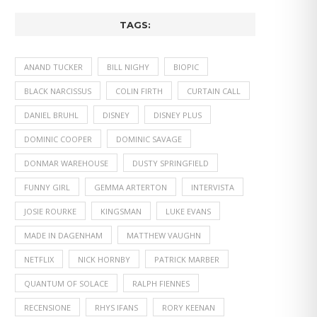
TAGS:
ANAND TUCKER
BILL NIGHY
BIOPIC
BLACK NARCISSUS
COLIN FIRTH
CURTAIN CALL
DANIEL BRUHL
DISNEY
DISNEY PLUS
DOMINIC COOPER
DOMINIC SAVAGE
DONMAR WAREHOUSE
DUSTY SPRINGFIELD
FUNNY GIRL
GEMMA ARTERTON
INTERVISTA
JOSIE ROURKE
KINGSMAN
LUKE EVANS
MADE IN DAGENHAM
MATTHEW VAUGHN
NETFLIX
NICK HORNBY
PATRICK MARBER
QUANTUM OF SOLACE
RALPH FIENNES
RECENSIONE
RHYS IFANS
RORY KEENAN