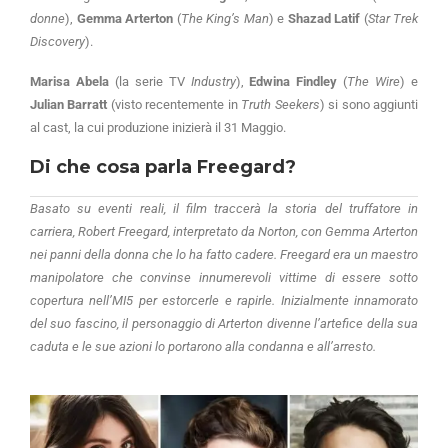
donne
),
Gemma Arterton
(
The King’s Man
) e
Shazad Latif
(
Star Trek
Discovery
).
Marisa Abela
(la serie TV
Industry
),
Edwina Findley
(
The Wire
) e
Julian Barratt
(visto recentemente in
Truth Seekers
) si sono aggiunti
al cast, la cui produzione inizierà il 31 Maggio.
Di che cosa parla Freegard?
Basato su eventi reali, il film traccerà la storia del truffatore in
carriera, Robert Freegard, interpretato da Norton, con Gemma Arterton
nei panni della donna che lo ha fatto cadere. Freegard era un maestro
manipolatore che convinse innumerevoli vittime di essere sotto
copertura nell’MI5 per estorcerle e rapirle. Inizialmente innamorato
del suo fascino, il personaggio di Arterton divenne l’artefice della sua
caduta e le sue azioni lo portarono alla condanna e all’arresto.