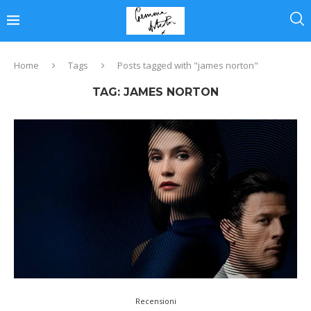
Home
Tags
Posts tagged with "james norton"
TAG:
JAMES NORTON
Recensioni