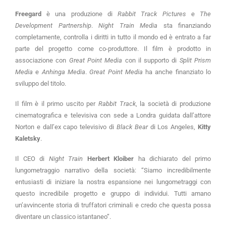
Freegard
è una produzione di
Rabbit Track Pictures
e
The
Development Partnership
.
Night Train Media
sta finanziando
completamente, controlla i diritti in tutto il mondo ed è entrato a far
parte del progetto come co-produttore. Il film è prodotto in
associazione con
Great Point Media
con il supporto di
Split Prism
Media
e
Anhinga Media
.
Great Point Media
ha anche finanziato lo
sviluppo del titolo.
Il film è il primo uscito per
Rabbit Track
, la società di produzione
cinematografica e televisiva con sede a Londra guidata dall’attore
Norton e dall’ex capo televisivo di
Black Bear
di Los Angeles,
Kitty
Kaletsky
.
Il CEO di
Night Train
Herbert Kloiber
ha dichiarato del primo
lungometraggio narrativo della società: “Siamo incredibilmente
entusiasti di iniziare la nostra espansione nei lungometraggi con
questo incredibile progetto e gruppo di individui. Tutti amano
un’avvincente storia di truffatori criminali e credo che questa possa
diventare un classico istantaneo”.