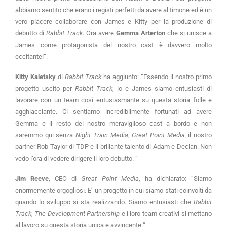
abbiamo sentito che erano i registi perfetti da avere al timone ed è un
vero piacere collaborare con James e Kitty per la produzione di
debutto di
Rabbit Track
. Ora avere
Gemma Arterton
che si unisce a
James come protagonista del nostro cast è davvero molto
eccitante!”.
Kitty Kaletsky
di
Rabbit Track
ha aggiunto: “Essendo il nostro primo
progetto uscito per
Rabbit Track
, io e James siamo entusiasti di
lavorare con un team così entusiasmante su questa storia folle e
agghiacciante. Ci sentiamo incredibilmente fortunati ad avere
Gemma e il resto del nostro meraviglioso cast a bordo e non
saremmo qui senza
Night Train Media
,
Great Point Media,
il nostro
partner Rob Taylor di TDP e il brillante talento di Adam e Declan. Non
vedo l’ora di vedere dirigere il loro debutto. “
Jim Reeve
, CEO di
Great Point Media
, ha dichiarato: “Siamo
enormemente orgogliosi. E’ un progetto in cui siamo stati coinvolti da
quando lo sviluppo si sta realizzando. Siamo entusiasti che
Rabbit
Track
,
The Development Partnership
e i loro team creativi si mettano
al lavoro su questa storia unica e avvincente “.