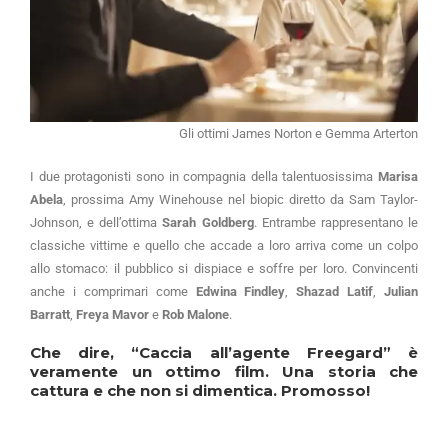
Gli ottimi James Norton e Gemma Arterton
I due protagonisti sono in compagnia della talentuosissima
Marisa
Abela
, prossima Amy Winehouse nel biopic diretto da Sam Taylor-
Johnson, e dell’ottima
Sarah Goldberg
. Entrambe rappresentano le
classiche vittime e quello che accade a loro arriva come un colpo
allo stomaco: il pubblico si dispiace e soffre per loro. Convincenti
anche i comprimari come
Edwina Findley
,
Shazad Latif
,
Julian
Barratt
,
Freya Mavor
e
Rob Malone
.
Che dire,
“Caccia all’agente Freegard”
è
veramente un ottimo film. Una storia che
cattura e che non si dimentica. Promosso!