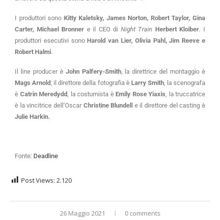
I produttori sono
Kitty Kaletsky, James Norton, Robert Taylor, Gina
Carter, Michael Bronner
e il CEO di
Night Train
Herbert Kloiber
. I
produttori esecutivi sono
Harold van Lier, Olivia Pahl, Jim Reeve e
Robert Halmi
.
Il line producer è
John Palfery-Smith
, la direttrice del montaggio è
Mags Arnold
; il direttore della fotografia è
Larry Smith
, la scenografa
è
Catrin Meredydd
, la costumista è
Emily Rose Yiaxis
, la truccatrice
è la vincitrice dell’Oscar
Christine Blundell
e il direttore del casting è
Julie Harkin.
Fonte:
Deadline
Post Views:
2.120
26 Maggio 2021
0 comments