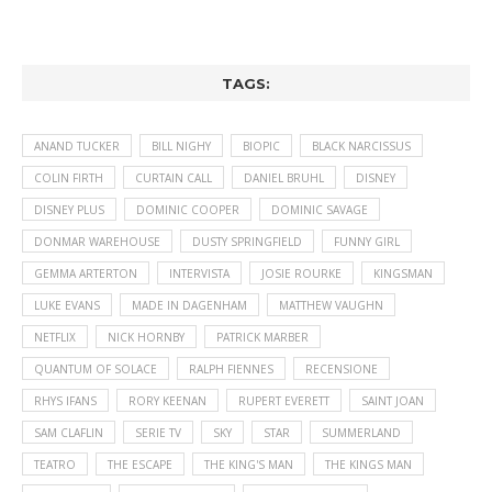
TAGS:
ANAND TUCKER
BILL NIGHY
BIOPIC
BLACK NARCISSUS
COLIN FIRTH
CURTAIN CALL
DANIEL BRUHL
DISNEY
DISNEY PLUS
DOMINIC COOPER
DOMINIC SAVAGE
DONMAR WAREHOUSE
DUSTY SPRINGFIELD
FUNNY GIRL
GEMMA ARTERTON
INTERVISTA
JOSIE ROURKE
KINGSMAN
LUKE EVANS
MADE IN DAGENHAM
MATTHEW VAUGHN
NETFLIX
NICK HORNBY
PATRICK MARBER
QUANTUM OF SOLACE
RALPH FIENNES
RECENSIONE
RHYS IFANS
RORY KEENAN
RUPERT EVERETT
SAINT JOAN
SAM CLAFLIN
SERIE TV
SKY
STAR
SUMMERLAND
TEATRO
THE ESCAPE
THE KING'S MAN
THE KINGS MAN