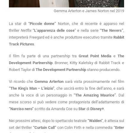
Gemma Arterton e James Norton nel 2019
La star di
“Piccole donne”
Norton, che di recente è apparso nel
thriller
Netflix
“L’apparenza delle cose
” e nella serie
“The Nevers”
,
interpreterà Freegard ed è anche produttore esecutivo tramite
Rabbit
Track Pictures
.
Il film fa parte di una partnership tra
Great Point Media
e
The
Development Partnership
. Bronner, Kitty Kaletsky di Rabbit Track e
Robert Taylor di
The Development Partnership
stanno producendo.
Vi ricordo che
Gemma Arterton
sarà vista prossimamente nel film
“The King’s Man – L’inizio”
, che uscirà entro la fine dell’anno, e sarà
anche la voce di un personaggio in
“The Amazing Maurice”
. Dal
mese scorso si può vedere come protagonista dell’adattamento di
“Narciso nero”
scritto da Amanda Coe su
Star
di
Disney+
.
Nei prossimi attesi, dopo lo spettacolo teatrale
“Walden”
, è attesa sul
set del thriller
“Curtain Call”
con Colin Firth e nella commedia
“Enter