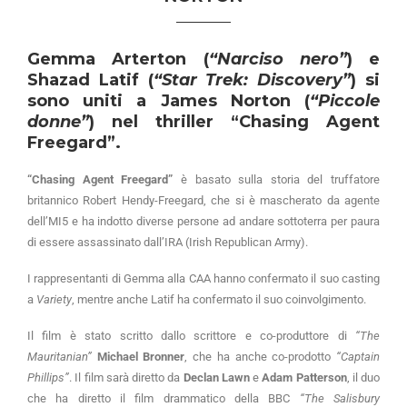
Gemma Arterton
(
“Narciso nero”
) e
Shazad Latif
(
“Star Trek: Discovery”
) si
sono uniti a
James Norton
(
“Piccole
donne”
) nel thriller
“Chasing Agent
Freegard”
.
“Chasing Agent Freegard”
è basato sulla storia del truffatore
britannico Robert Hendy-Freegard, che si è mascherato da agente
dell’MI5 e ha indotto diverse persone ad andare sottoterra per paura
di essere assassinato dall’IRA (Irish Republican Army).
I rappresentanti di Gemma alla CAA hanno confermato il suo casting
a
Variety
, mentre anche Latif ha confermato il suo coinvolgimento.
Il film è stato scritto dallo scrittore e co-produttore di
“The
Mauritanian”
Michael Bronner
, che ha anche co-prodotto
“Captain
Phillips”
. Il film sarà diretto da
Declan Lawn
e
Adam Patterson
, il duo
che ha diretto il film drammatico della BBC
“The Salisbury