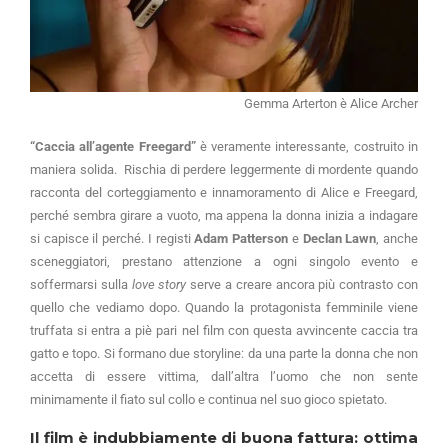
Gemma Arterton è Alice Archer
“Caccia all’agente Freegard”
è veramente interessante, costruito in
maniera solida. Rischia di perdere leggermente di mordente quando
racconta del corteggiamento e innamoramento di Alice e Freegard,
perché sembra girare a vuoto, ma appena la donna inizia a indagare
si capisce il perché. I registi
Adam Patterson
e
Declan Lawn
, anche
sceneggiatori, prestano attenzione a ogni singolo evento e
soffermarsi sulla
love story
serve a creare ancora più contrasto con
quello che vediamo dopo. Quando la protagonista femminile viene
truffata si entra a piè pari nel film con questa avvincente caccia tra
gatto e topo. Si formano due storyline: da una parte la donna che non
accetta di essere vittima, dall’altra l’uomo che non sente
minimamente il fiato sul collo e continua nel suo gioco spietato.
Il film è indubbiamente di buona fattura: ottima