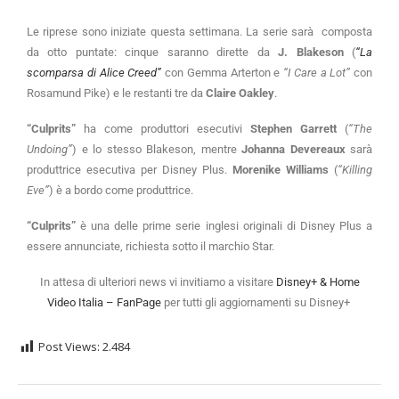
Le riprese sono iniziate questa settimana. La serie sarà composta
da otto puntate: cinque saranno dirette da
J. Blakeson
(
“La
scomparsa di Alice Creed”
con Gemma Arterton e
“I Care a Lot”
con
Rosamund Pike) e le restanti tre da
Claire Oakley
.
“Culprits”
ha come produttori esecutivi
Stephen Garrett
(
“The
Undoing”
) e lo stesso Blakeson, mentre
Johanna Devereaux
sarà
produttrice esecutiva per Disney Plus.
Morenike Williams
(
“Killing
Eve”
) è a bordo come produttrice.
“Culprits”
è una delle prime serie inglesi originali di Disney Plus a
essere annunciate, richiesta sotto il marchio Star.
In attesa di ulteriori news vi invitiamo a visitare
Disney+ & Home
Video Italia – FanPage
per tutti gli aggiornamenti su Disney+
Post Views:
2.484