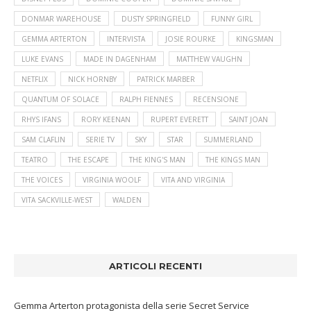
DONMAR WAREHOUSE
DUSTY SPRINGFIELD
FUNNY GIRL
GEMMA ARTERTON
INTERVISTA
JOSIE ROURKE
KINGSMAN
LUKE EVANS
MADE IN DAGENHAM
MATTHEW VAUGHN
NETFLIX
NICK HORNBY
PATRICK MARBER
QUANTUM OF SOLACE
RALPH FIENNES
RECENSIONE
RHYS IFANS
RORY KEENAN
RUPERT EVERETT
SAINT JOAN
SAM CLAFLIN
SERIE TV
SKY
STAR
SUMMERLAND
TEATRO
THE ESCAPE
THE KING'S MAN
THE KINGS MAN
THE VOICES
VIRGINIA WOOLF
VITA AND VIRGINIA
VITA SACKVILLE-WEST
WALDEN
ARTICOLI RECENTI
Gemma Arterton protagonista della serie Secret Service