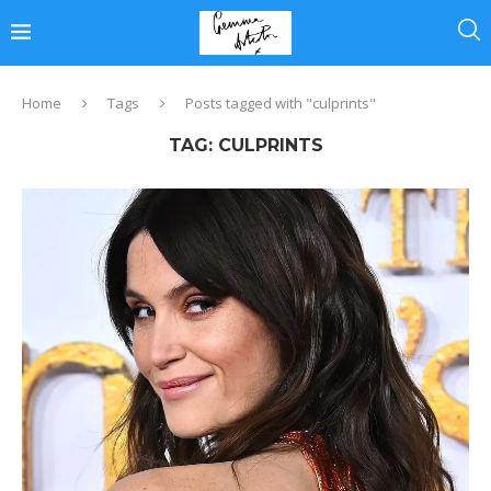
Home
Tags
Posts tagged with "culprints"
TAG:
CULPRINTS