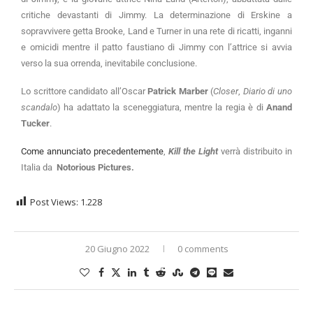
critiche devastanti di Jimmy. La determinazione di Erskine a
sopravvivere getta Brooke, Land e Turner in una rete di ricatti, inganni
e omicidi mentre il patto faustiano di Jimmy con l’attrice si avvia
verso la sua orrenda, inevitabile conclusione.
Lo scrittore candidato all’Oscar
Patrick Marber
(
Closer
,
Diario di uno
scandalo
) ha adattato la sceneggiatura, mentre la regia è di
Anand
Tucker
.
Come annunciato precedentemente
,
Kill the Light
verrà distribuito in
Italia da
Notorious Pictures.
Post Views:
1.228
20 Giugno 2022
0 comments