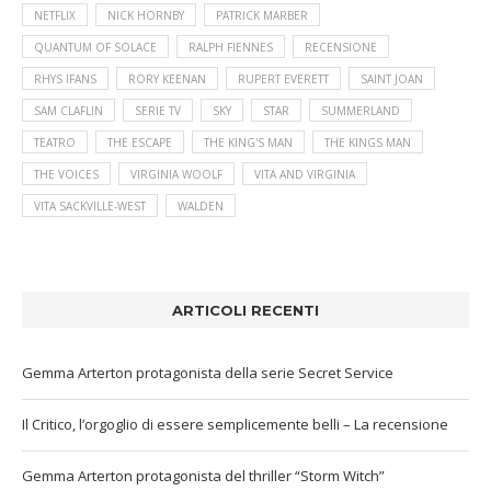
NETFLIX
NICK HORNBY
PATRICK MARBER
QUANTUM OF SOLACE
RALPH FIENNES
RECENSIONE
RHYS IFANS
RORY KEENAN
RUPERT EVERETT
SAINT JOAN
SAM CLAFLIN
SERIE TV
SKY
STAR
SUMMERLAND
TEATRO
THE ESCAPE
THE KING'S MAN
THE KINGS MAN
THE VOICES
VIRGINIA WOOLF
VITA AND VIRGINIA
VITA SACKVILLE-WEST
WALDEN
ARTICOLI RECENTI
Gemma Arterton protagonista della serie Secret Service
Il Critico, l’orgoglio di essere semplicemente belli – La recensione
Gemma Arterton protagonista del thriller “Storm Witch”