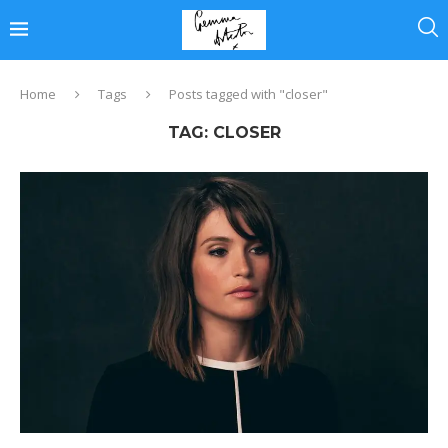
Home
Tags
Posts tagged with "closer"
TAG:
CLOSER