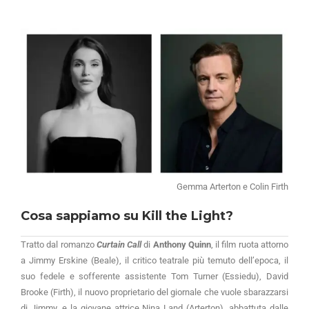
Gemma Arterton e Colin Firth
Cosa sappiamo su Kill the Light?
Tratto dal romanzo
Curtain Call
di
Anthony Quinn
, il film ruota attorno
a Jimmy Erskine (Beale), il critico teatrale più temuto dell’epoca, il
suo fedele e sofferente assistente Tom Turner (Essiedu), David
Brooke (Firth), il nuovo proprietario del giornale che vuole sbarazzarsi
di Jimmy, e la giovane attrice Nina Land (Arterton), abbattuta dalle