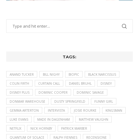
TAGS:
ANAND TUCKER
BILL NIGHY
BIOPIC
BLACK NARCISSUS
COLIN FIRTH
CURTAIN CALL
DANIEL BRUHL
DISNEY
DISNEY PLUS
DOMINIC COOPER
DOMINIC SAVAGE
DONMAR WAREHOUSE
DUSTY SPRINGFIELD
FUNNY GIRL
GEMMA ARTERTON
INTERVISTA
JOSIE ROURKE
KINGSMAN
LUKE EVANS
MADE IN DAGENHAM
MATTHEW VAUGHN
NETFLIX
NICK HORNBY
PATRICK MARBER
QUANTUM OF SOLACE
RALPH FIENNES
RECENSIONE