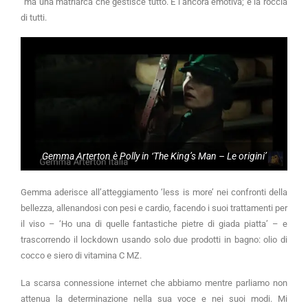
“ma una matriarca che gestisce tutto. È l’ancora emotiva; è la roccia
di tutti.
Gemma Arterton è Polly in ‘The King’s Man – Le origini’
Gemma aderisce all’atteggiamento ‘less is more’ nei confronti della
bellezza, allenandosi con pesi e cardio, facendo i suoi trattamenti per
il viso – ‘Ho una di quelle fantastiche pietre di giada piatta’ – e
trascorrendo il lockdown usando solo due prodotti in bagno: olio di
cocco e siero di vitamina C MZ.
La scarsa connessione internet che abbiamo mentre parliamo non
attenua la determinazione nella sua voce e nei suoi modi. Mi