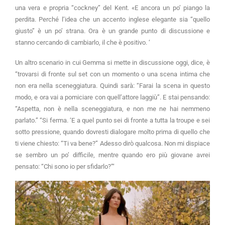
una vera e propria “cockney” del Kent. «E ancora un po’ piango la
perdita. Perché l’idea che un accento inglese elegante sia “quello
giusto” è un po’ strana. Ora è un grande punto di discussione e
stanno cercando di cambiarlo, il che è positivo. ‘
Un altro scenario in cui Gemma si mette in discussione oggi, dice, è
“trovarsi di fronte sul set con un momento o una scena intima che
non era nella sceneggiatura. Quindi sarà: “Farai la scena in questo
modo, e ora vai a pomiciare con quell’attore laggiù”. E stai pensando:
“Aspetta, non è nella sceneggiatura, e non me ne hai nemmeno
parlato.” “Si ferma. ‘E a quel punto sei di fronte a tutta la troupe e sei
sotto pressione, quando dovresti dialogare molto prima di quello che
ti viene chiesto: “Ti va bene?” Adesso dirò qualcosa. Non mi dispiace
se sembro un po’ difficile, mentre quando ero più giovane avrei
pensato: “Chi sono io per sfidarlo?”‘