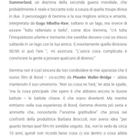
Summerland
, un dramma della seconda guerra mondiale, che
probabilmente è reale e toccante solo a causa di quella troupe divisa
in due. Il personaggio di Gemma e la sua migliore amica e amante,
interpretata da
Gugu Mbatha-Raw
, saltano in un lago, ma invece di
essere “tutto rallentato e bello”, come dice Gemma, “c’è tutta
l’irrequietezza urlante e tremante che sarebbe davvero così se stessi
saltando in un lago con la tua amica. E onestamente quella divisione
50/50 si può fare ”, mi assicura. “L’unica cosa complicata è
convincere la gente a provare qualcuno di diverso.”
Gemma non è così sincera da non condividere le mie speranze che il
nuovo film di Bond – co-scritto da
Phoebe Waller-Bridge
– abbia
mantenuto il suo umorismo. ‘Non so cosa ne farà,’ lei alza le spalle,
‘ma la cosa principale che spero è che abbiano ancora le buone
battute – le battute chiave. E che siano divertenti. Ma mentre
entriamo nella sua esperienza di Bond, Gemma diventa più seria e
ammette che, nonostante l'”enorme gratitudine” che prova nei
confronti della produttrice Barbara Broccoli, non aveva idea “per
quanto tempo quel film mi avrebbe seguito. Sai, non lo vedo da circa
15 anni, quindi non ricordo bene cosa ci sia dentro o cosa abbia