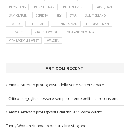
RHYS IFANS
RORY KEENAN
RUPERT EVERETT
SAINT JOAN
SAM CLAFLIN
SERIE TV
SKY
STAR
SUMMERLAND
TEATRO
THE ESCAPE
THE KING'S MAN
THE KINGS MAN
THE VOICES
VIRGINIA WOOLF
VITA AND VIRGINIA
VITA SACKVILLE-WEST
WALDEN
ARTICOLI RECENTI
Gemma Arterton protagonista della serie Secret Service
Il Critico, l’orgoglio di essere semplicemente belli – La recensione
Gemma Arterton protagonista del thriller “Storm Witch”
Funny Woman rinnovato per un’altra stagione