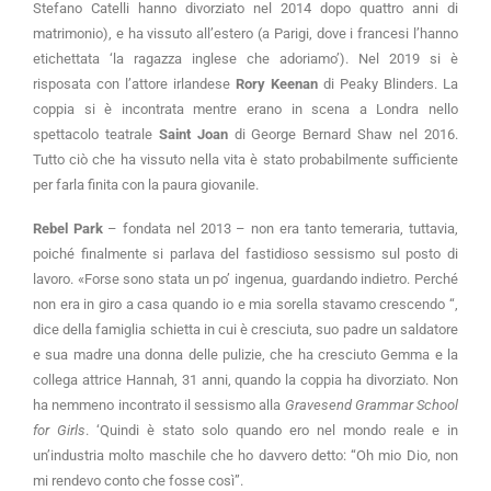
Stefano Catelli hanno divorziato nel 2014 dopo quattro anni di
matrimonio), e ha vissuto all’estero (a Parigi, dove i francesi l’hanno
etichettata ‘la ragazza inglese che adoriamo’). Nel 2019 si è
risposata con l’attore irlandese
Rory Keenan
di Peaky Blinders. La
coppia si è incontrata mentre erano in scena a Londra nello
spettacolo teatrale
Saint Joan
di George Bernard Shaw nel 2016.
Tutto ciò che ha vissuto nella vita è stato probabilmente sufficiente
per farla finita con la paura giovanile.
Rebel Park
– fondata nel 2013 – non era tanto temeraria, tuttavia,
poiché finalmente si parlava del fastidioso sessismo sul posto di
lavoro. «Forse sono stata un po’ ingenua, guardando indietro. Perché
non era in giro a casa quando io e mia sorella stavamo crescendo “,
dice della famiglia schietta in cui è cresciuta, suo padre un saldatore
e sua madre una donna delle pulizie, che ha cresciuto Gemma e la
collega attrice Hannah, 31 anni, quando la coppia ha divorziato. Non
ha nemmeno incontrato il sessismo alla
Gravesend Grammar School
for Girls
. ‘Quindi è stato solo quando ero nel mondo reale e in
un’industria molto maschile che ho davvero detto: “Oh mio Dio, non
mi rendevo conto che fosse così”.