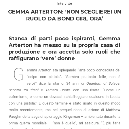
Interviste
GEMMA ARTERTON: ‘NON SCEGLIEREI UN
RUOLO DA BOND GIRL ORA’
Stanca di parti poco ispiranti, Gemma
Arterton ha messo su la propria casa di
produzione e ora accetta solo ruoli che
raffigurano ‘vere’ donne
G
emma Arterton sta spiegando l’arte poco conosciuta del
“colpo con pistola”. “Sembra piuttosto folle, non è
vero?” dice la star di 34 anni di
Quantum of Solace
,
Scontro tra titani
e
Tamara Drewe
con una risata. “Come un
eufemismo, o come se dovessi schiaffeggiare qualcuno in faccia
con una pistola.” E questo termine è stato usato in questo modo
molto recentemente, ma nel prequel ricco di azione di
Matthew
Vaughn
della saga di spionaggio
Kingsman
– ambientato durante la
prima guerra mondiale – “non è quello”, mi assicura. “È più farla