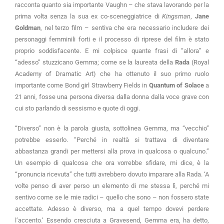
racconta quanto sia importante Vaughn – che stava lavorando per la
prima volta senza la sua ex co-sceneggiatrice di
Kingsman
,
Jane
Goldman
, nel terzo film – sentiva che era necessario includere dei
personaggi femminili forti e il processo di riprese del film è stato
proprio soddisfacente. E mi colpisce quante frasi di “allora” e
“adesso” stuzzicano Gemma; come se la laureata della
Rada
(Royal
Academy of Dramatic Art) che ha ottenuto il suo primo ruolo
importante come Bond girl Strawberry Fields in
Quantum of Solace
a
21 anni, fosse una persona diversa dalla donna dalla voce grave con
cui sto parlando di sessismo e quote di oggi.
“Diverso” non è la parola giusta, sottolinea Gemma, ma “vecchio”
potrebbe esserlo. “Perché in realtà si trattava di diventare
abbastanza grandi per mettersi alla prova in qualcosa o qualcuno.”
Un esempio di qualcosa che ora vorrebbe sfidare, mi dice, è la
“pronuncia ricevuta” che tutti avrebbero dovuto imparare alla Rada. ‘A
volte penso di aver perso un elemento di me stessa lì, perché mi
sentivo come se le mie radici – quello che sono – non fossero state
accettate. Adesso è diverso, ma a quel tempo dovevi perdere
l’accento.’ Essendo cresciuta a Gravesend, Gemma era, ha detto,