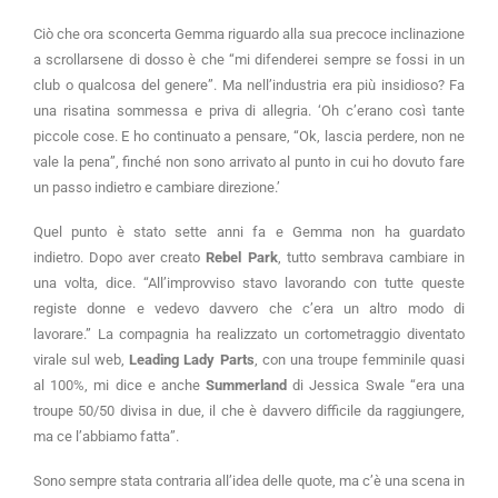
Ciò che ora sconcerta Gemma riguardo alla sua precoce inclinazione
a scrollarsene di dosso è che “mi difenderei sempre se fossi in un
club o qualcosa del genere”. Ma nell’industria era più insidioso? Fa
una risatina sommessa e priva di allegria. ‘Oh c’erano così tante
piccole cose. E ho continuato a pensare, “Ok, lascia perdere, non ne
vale la pena”, finché non sono arrivato al punto in cui ho dovuto fare
un passo indietro e cambiare direzione.’
Quel punto è stato sette anni fa e Gemma non ha guardato
indietro. Dopo aver creato
Rebel Park
, tutto sembrava cambiare in
una volta, dice. “All’improvviso stavo lavorando con tutte queste
registe donne e vedevo davvero che c’era un altro modo di
lavorare.” La compagnia ha realizzato un cortometraggio diventato
virale sul web,
Leading Lady Parts
, con una troupe femminile quasi
al 100%, mi dice e anche
Summerland
di Jessica Swale “era una
troupe 50/50 divisa in due, il che è davvero difficile da raggiungere,
ma ce l’abbiamo fatta”.
Sono sempre stata contraria all’idea delle quote, ma c’è una scena in