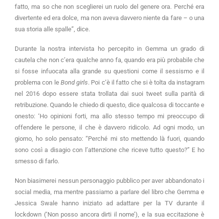
fatto, ma so che non sceglierei un ruolo del genere ora. Perché era
divertente ed era dolce, ma non aveva davvero niente da fare – o una
sua storia alle spalle”, dice.
Durante la nostra intervista ho percepito in Gemma un grado di
cautela che non c’era qualche anno fa, quando era più probabile che
si fosse infuocata alla grande su questioni come il sessismo e il
problema con le
Bond girls
. Poi c’è il fatto che si è tolta da instagram
nel 2016 dopo essere stata trollata dai suoi tweet sulla parità di
retribuzione. Quando le chiedo di questo, dice qualcosa di toccante e
onesto: ‘Ho opinioni forti, ma allo stesso tempo mi preoccupo di
offendere le persone, il che è davvero ridicolo. Ad ogni modo, un
giorno, ho solo pensato: “Perché mi sto mettendo là fuori, quando
sono così a disagio con l’attenzione che riceve tutto questo?” E ho
smesso di farlo.
Non biasimerei nessun personaggio pubblico per aver abbandonato i
social media, ma mentre passiamo a parlare del libro che Gemma e
Jessica Swale hanno iniziato ad adattare per la TV durante il
lockdown (‘Non posso ancora dirti il ​​nome’), e la sua eccitazione è