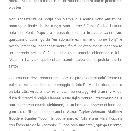
roteare nello stesso modo in cui si vedono sparare con le pistole nei
western.”
Non abbastanza dei colpi con pistola di Gemma sono entrati nel
montaggio finale di
The King’s Man
– che è “tipico”, dice l’attrice
nata nel Kent. Dopo aver passato mesi a imparare come fare
qualcosa di così figo da “un adorabile ex marine di nome Tony”, e
averlo “praticato incessantemente, finirà inevitabilmente per essere
un secondo nel film.” E tu stai disperatamente chiedendo a tutti:
“Aspetta, hai visto quello stupefacente colpo con la pistola che ho
fatto?”
Gemma non deve preoccuparsi. Se ‘colpire con la pistola’ fosse un
eufemismo, allora il suo personaggio, la tata Polly, si fa strada con la
pistola attraverso e intorno a tutti i personaggi del dramma – dal
duca di Oxford di
Ralph Fiennes
a suo figlio Conrad (interpretato dalla
star in crescita
Harris Dickinson
), a un bambino appeso ai lacci del
grembiule. (Il cast include anche
Aaron Taylor-Johnson
,
Matthew
Goode
e
Stanley Tucci
.) In poche parole: Polly è una Mary Poppins
con l’accento dello Yorkshire. “E non solo una tata”, spiega Gemma,