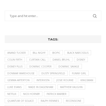
TAGS:
ANAND TUCKER
BILL NIGHY
BIOPIC
BLACK NARCISSUS
COLIN FIRTH
CURTAIN CALL
DANIEL BRUHL
DISNEY
DISNEY PLUS
DOMINIC COOPER
DOMINIC SAVAGE
DONMAR WAREHOUSE
DUSTY SPRINGFIELD
FUNNY GIRL
GEMMA ARTERTON
INTERVISTA
JOSIE ROURKE
KINGSMAN
LUKE EVANS
MADE IN DAGENHAM
MATTHEW VAUGHN
NETFLIX
NICK HORNBY
PATRICK MARBER
QUANTUM OF SOLACE
RALPH FIENNES
RECENSIONE