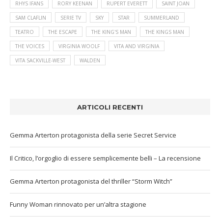
RHYS IFANS
RORY KEENAN
RUPERT EVERETT
SAINT JOAN
SAM CLAFLIN
SERIE TV
SKY
STAR
SUMMERLAND
TEATRO
THE ESCAPE
THE KING'S MAN
THE KINGS MAN
THE VOICES
VIRGINIA WOOLF
VITA AND VIRGINIA
VITA SACKVILLE-WEST
WALDEN
ARTICOLI RECENTI
Gemma Arterton protagonista della serie Secret Service
Il Critico, l’orgoglio di essere semplicemente belli – La recensione
Gemma Arterton protagonista del thriller “Storm Witch”
Funny Woman rinnovato per un’altra stagione