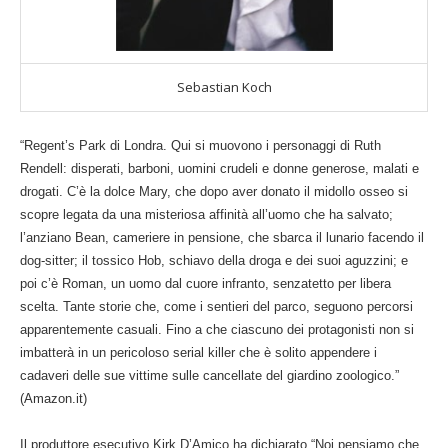
Sebastian Koch
“
Regent’s Park di Londra. Qui si muovono i personaggi di Ruth
Rendell: disperati, barboni, uomini crudeli e donne generose, malati e
drogati. C’è la dolce Mary, che dopo aver donato il midollo osseo si
scopre legata da una misteriosa affinità all’uomo che ha salvato;
l’anziano Bean, cameriere in pensione, che sbarca il lunario facendo il
dog-sitter; il tossico Hob, schiavo della droga e dei suoi aguzzini; e
poi c’è Roman, un uomo dal cuore infranto, senzatetto per libera
scelta. Tante storie che, come i sentieri del parco, seguono percorsi
apparentemente casuali. Fino a che ciascuno dei protagonisti non si
imbatterà in un pericoloso serial killer che è solito appendere i
cadaveri delle sue vittime sulle cancellate del giardino zoologico.”
(
Amazon.it
)
Il produttore esecutivo Kirk D’Amico ha dichiarato “Noi pensiamo che