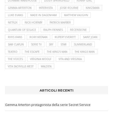
DONMAR WAREHOUSE
DUSTY SPRINGFIELD
FUNNY GIRL
GEMMA ARTERTON
INTERVISTA
JOSIE ROURKE
KINGSMAN
LUKE EVANS
MADE IN DAGENHAM
MATTHEW VAUGHN
NETFLIX
NICK HORNBY
PATRICK MARBER
QUANTUM OF SOLACE
RALPH FIENNES
RECENSIONE
RHYS IFANS
RORY KEENAN
RUPERT EVERETT
SAINT JOAN
SAM CLAFLIN
SERIE TV
SKY
STAR
SUMMERLAND
TEATRO
THE ESCAPE
THE KING'S MAN
THE KINGS MAN
THE VOICES
VIRGINIA WOOLF
VITA AND VIRGINIA
VITA SACKVILLE-WEST
WALDEN
ARTICOLI RECENTI
Gemma Arterton protagonista della serie Secret Service