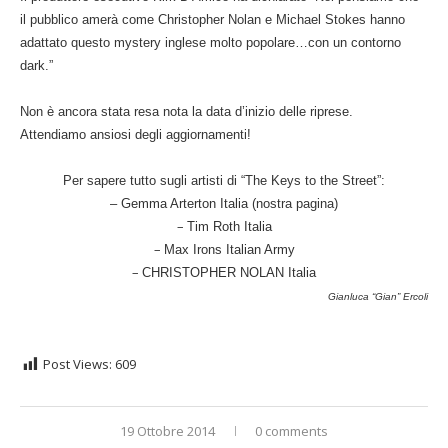
il pubblico amerà come Christopher Nolan e Michael Stokes hanno
adattato questo mystery inglese molto popolare…con un contorno
dark.”
Non è ancora stata resa nota la data d’inizio delle riprese.
Attendiamo ansiosi degli aggiornamenti!
Per sapere tutto sugli artisti di “The Keys to the Street”:
–
Gemma Arterton Italia
(nostra pagina)
–
Tim Roth Italia
–
Max Irons Italian Army
–
CHRISTOPHER NOLAN Italia
Gianluca “Gian” Ercoli
Post Views:
609
19 Ottobre 2014
0 comments