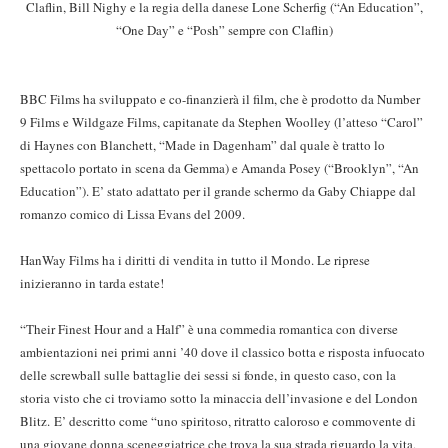
Claflin, Bill Nighy e la regia della danese Lone Scherfig (“An Education”,
“One Day” e “Posh” sempre con Claflin)
BBC Films ha sviluppato e co-finanzierà il film, che è prodotto da Number
9 Films e Wildgaze Films, capitanate da Stephen Woolley (l’atteso “Carol”
di Haynes con Blanchett, “Made in Dagenham” dal quale è tratto lo
spettacolo portato in scena da Gemma) e Amanda Posey (“Brooklyn”, “An
Education”). E’ stato adattato per il grande schermo da Gaby Chiappe dal
romanzo comico di Lissa Evans del 2009.
HanWay Films ha i diritti di vendita in tutto il Mondo. Le riprese
inizieranno in tarda estate!
“Their Finest Hour and a Half” è una commedia romantica con diverse
ambientazioni nei primi anni ’40 dove il classico botta e risposta infuocato
delle screwball sulle battaglie dei sessi si fonde, in questo caso, con la
storia visto che ci troviamo sotto la minaccia dell’invasione e del London
Blitz. E’ descritto come “uno spiritoso, ritratto caloroso e commovente di
una giovane donna sceneggiatrice che trova la sua strada riguardo la vita,