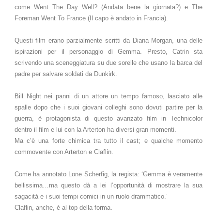
come Went The Day Well? (Andata bene la giornata?) e The
Foreman Went To France (Il capo è andato in Francia).
Questi film erano parzialmente scritti da Diana Morgan, una delle
ispirazioni per il personaggio di Gemma. Presto, Catrin sta
scrivendo una sceneggiatura su due sorelle che usano la barca del
padre per salvare soldati da Dunkirk.
Bill Night nei panni di un attore un tempo famoso, lasciato alle
spalle dopo che i suoi giovani colleghi sono dovuti partire per la
guerra, è protagonista di questo avanzato film in Technicolor
dentro il film e lui con la Arterton ha diversi gran momenti.
Ma c’è una forte chimica tra tutto il cast; e qualche momento
commovente con Arterton e Claflin.
Come ha annotato Lone Scherfig, la regista: ‘Gemma è veramente
bellissima…ma questo dà a lei l’opportunità di mostrare la sua
sagacità e i suoi tempi comici in un ruolo drammatico.’
Claflin, anche, è al top della forma.