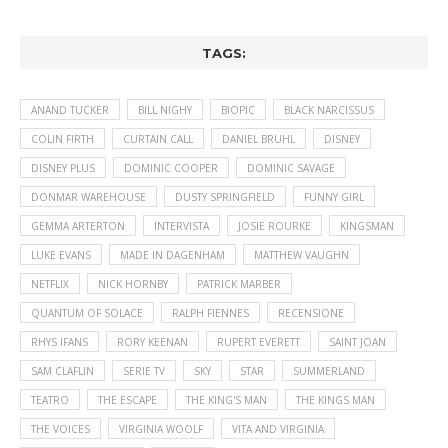
TAGS:
ANAND TUCKER
BILL NIGHY
BIOPIC
BLACK NARCISSUS
COLIN FIRTH
CURTAIN CALL
DANIEL BRUHL
DISNEY
DISNEY PLUS
DOMINIC COOPER
DOMINIC SAVAGE
DONMAR WAREHOUSE
DUSTY SPRINGFIELD
FUNNY GIRL
GEMMA ARTERTON
INTERVISTA
JOSIE ROURKE
KINGSMAN
LUKE EVANS
MADE IN DAGENHAM
MATTHEW VAUGHN
NETFLIX
NICK HORNBY
PATRICK MARBER
QUANTUM OF SOLACE
RALPH FIENNES
RECENSIONE
RHYS IFANS
RORY KEENAN
RUPERT EVERETT
SAINT JOAN
SAM CLAFLIN
SERIE TV
SKY
STAR
SUMMERLAND
TEATRO
THE ESCAPE
THE KING'S MAN
THE KINGS MAN
THE VOICES
VIRGINIA WOOLF
VITA AND VIRGINIA