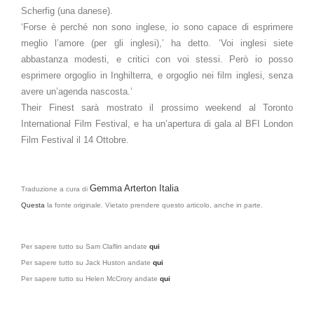
Scherfig (una danese).
‘Forse è perché non sono inglese, io sono capace di esprimere
meglio l’amore (per gli inglesi),’ ha detto. ‘Voi inglesi siete
abbastanza modesti, e critici con voi stessi. Però io posso
esprimere orgoglio in Inghilterra, e orgoglio nei film inglesi, senza
avere un’agenda nascosta.’
Their Finest sarà mostrato il prossimo weekend al Toronto
International Film Festival, e ha un’apertura di gala al BFI London
Film Festival il 14 Ottobre.
Gemma Arterton Italia
Traduzione a cura di
Questa
la fonte originale. Vietato prendere questo articolo, anche in parte.
Per sapere tutto su Sam Claflin andate
qui
Per sapere tutto su Jack Huston andate
qui
Per sapere tutto su Helen McCrory andate
qui