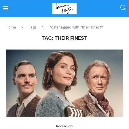
Home
Tags
Posts tagged with "their finest"
TAG:
THEIR FINEST
Recensioni