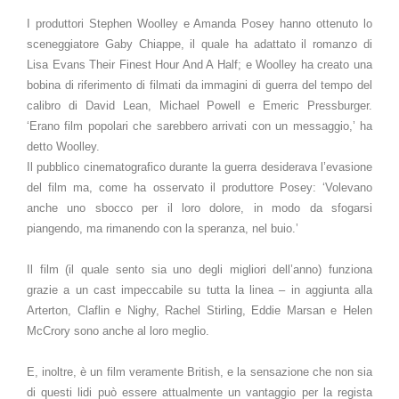
I produttori Stephen Woolley e Amanda Posey hanno ottenuto lo
sceneggiatore Gaby Chiappe, il quale ha adattato il romanzo di
Lisa Evans Their Finest Hour And A Half; e Woolley ha creato una
bobina di riferimento di filmati da immagini di guerra del tempo del
calibro di David Lean, Michael Powell e Emeric Pressburger.
‘Erano film popolari che sarebbero arrivati con un messaggio,’ ha
detto Woolley.
Il pubblico cinematografico durante la guerra desiderava l’evasione
del film ma, come ha osservato il produttore Posey: ‘Volevano
anche uno sbocco per il loro dolore, in modo da sfogarsi
piangendo, ma rimanendo con la speranza, nel buio.’
Il film (il quale sento sia uno degli migliori dell’anno) funziona
grazie a un cast impeccabile su tutta la linea – in aggiunta alla
Arterton, Claflin e Nighy, Rachel Stirling, Eddie Marsan e Helen
McCrory sono anche al loro meglio.
E, inoltre, è un film veramente British, e la sensazione che non sia
di questi lidi può essere attualmente un vantaggio per la regista