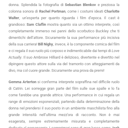
donna. Splendida la fotografia di
Sebastian Blenkov
e preziosa la
colonna sonora di
Rachel Portman
, come i costumi ideati
Charlotte
Walter
, un’esperta per quanto riguarda i film d’epoca. Il cast è
grandioso:
Sam Claflin
mostra quanto sia un ottimo interprete, così
completamente immerso nei panni dello scorbutico Buckley che ti
dimentichi dell’attore. Sicuramente la sua performance più incisiva
della sua carriera!
Bill Nighy
, invece, è la componente comica del film
e ci regala il suo ruolo più corposo e indimenticabile dai tempi di
Love
Actually
. Il suo Ambrose Hilliard è delizioso, divertente e divertito nel
dipingere questo attore sulla via del tramonto con atteggiamenti da
divo, ma col cuore grande. Sicuramente una prova da premi!
Gemma Arterton
si conferma interprete sopraffina nel difficile ruolo
di Catrin. Lei sorregge gran parte del film sulle sue spalle e lo fa
come farebbe una grande attrice. Una performance in cui regala un
range di emozioni esponenziali, partendo dalla determinazione della
donna nel prendersi il suo posto in un ambiente maschilista fino alla
grande intensità nell’ultima mezz’ora di racconto. Non è mai
esagerata, sempre estremamente misurata e completamente
dedicata al personaggio. I comprimari sono di gran lusso come
Jack