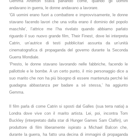
Gemma Arterton stava parlando come, quando gli uomini
andavano in guerra, le donne andavano a lavorare.
‘Gli uomini erano fuori a combattere e improvvisamente, le donne
stavano facendo lavori che una volta erano il dominio del popolo
maschile’, l’attrice me l’ha rivelato quando abbiamo parlato
riguardo il suo nuovo grande film, Their Finest, dove lei interpreta
Catrin, un’autrice di testi pubblicitari assunta da un’unità
cinematografica di propaganda del governo durante la Seconda
Guerra Mondiale.
‘Presto, le donne stavano lavorando nelle fabbriche, facendo le
pallottole e le bombe. A un certo punto, il mio personaggio dice a
suo marito che non ha più bisogno di essere mantenuta perché lei
guadagna abbastanza per badare a sé stessa,’ ha aggiunto
Gemma.
Il film parla di come Catrin si sposti dal Galles (sua terra natia) a
Londra dove vive con il marito artista. Lei, poi, incontra Tom
Buckley (interpretato dalla star di Hunger Games Sam Claflin), un
produttore di film liberamente ispirato a Michael Balcon che,
durante la guerra, ha fatto una decina di immagini di propaganda