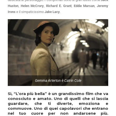
Huston
,
Helen McCrory
,
Richard E. Grant
,
Eddie Marsan
,
Jeremy
Irons
e il simpaticissimo
Jake Lacy
.
Gemma Arterton è Catrin Cole
Sì,
“L’ora più bella”
è un grandissimo film che va
conosciuto e amato. Uno di quelli che si lascia
guardare, che ti diverte, emoziona e
commuove. Uno di quei capolavori che entrano
nel tuo cuore per non andarsene più.