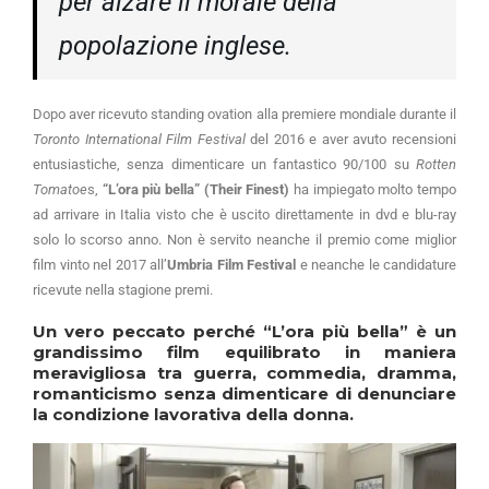
per alzare il morale della
popolazione inglese.
Dopo aver ricevuto standing ovation alla premiere mondiale durante il
Toronto International Film Festival
del 2016 e aver avuto recensioni
entusiastiche, senza dimenticare un fantastico 90/100 su
Rotten
Tomatoe
s,
“L’ora più bella” (Their Finest)
ha impiegato molto tempo
ad arrivare in Italia visto che è uscito direttamente in dvd e blu-ray
solo lo scorso anno. Non è servito neanche il premio come miglior
film vinto nel 2017 all’
Umbria Film Festival
e neanche le candidature
ricevute nella stagione premi.
Un vero peccato perché
“L’ora più bella”
è un
grandissimo film equilibrato in maniera
meravigliosa tra guerra, commedia, dramma,
romanticismo senza dimenticare di denunciare
la condizione lavorativa della donna.