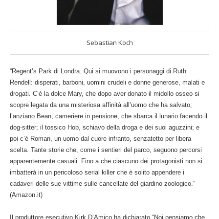
Sebastian Koch
“
Regent’s Park di Londra. Qui si muovono i personaggi di Ruth
Rendell: disperati, barboni, uomini crudeli e donne generose, malati e
drogati. C’è la dolce Mary, che dopo aver donato il midollo osseo si
scopre legata da una misteriosa affinità all’uomo che ha salvato;
l’anziano Bean, cameriere in pensione, che sbarca il lunario facendo il
dog-sitter; il tossico Hob, schiavo della droga e dei suoi aguzzini; e
poi c’è Roman, un uomo dal cuore infranto, senzatetto per libera
scelta. Tante storie che, come i sentieri del parco, seguono percorsi
apparentemente casuali. Fino a che ciascuno dei protagonisti non si
imbatterà in un pericoloso serial killer che è solito appendere i
cadaveri delle sue vittime sulle cancellate del giardino zoologico.”
(
Amazon.it
)
Il produttore esecutivo Kirk D’Amico ha dichiarato “Noi pensiamo che