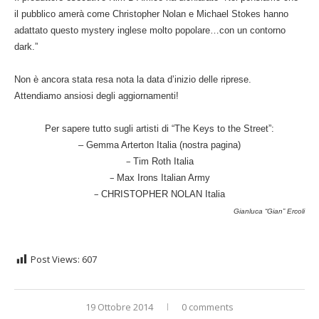
il pubblico amerà come Christopher Nolan e Michael Stokes hanno
adattato questo mystery inglese molto popolare…con un contorno
dark.”
Non è ancora stata resa nota la data d’inizio delle riprese.
Attendiamo ansiosi degli aggiornamenti!
Per sapere tutto sugli artisti di “The Keys to the Street”:
–
Gemma Arterton Italia
(nostra pagina)
–
Tim Roth Italia
–
Max Irons Italian Army
–
CHRISTOPHER NOLAN Italia
Gianluca “Gian” Ercoli
Post Views:
607
19 Ottobre 2014
0 comments