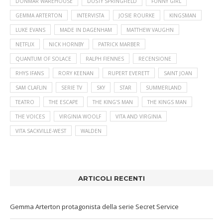
DONMAR WAREHOUSE
DUSTY SPRINGFIELD
FUNNY GIRL
GEMMA ARTERTON
INTERVISTA
JOSIE ROURKE
KINGSMAN
LUKE EVANS
MADE IN DAGENHAM
MATTHEW VAUGHN
NETFLIX
NICK HORNBY
PATRICK MARBER
QUANTUM OF SOLACE
RALPH FIENNES
RECENSIONE
RHYS IFANS
RORY KEENAN
RUPERT EVERETT
SAINT JOAN
SAM CLAFLIN
SERIE TV
SKY
STAR
SUMMERLAND
TEATRO
THE ESCAPE
THE KING'S MAN
THE KINGS MAN
THE VOICES
VIRGINIA WOOLF
VITA AND VIRGINIA
VITA SACKVILLE-WEST
WALDEN
ARTICOLI RECENTI
Gemma Arterton protagonista della serie Secret Service