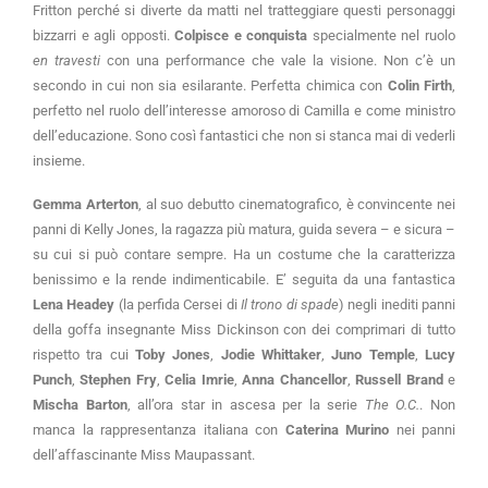
Fritton perché si diverte da matti nel tratteggiare questi personaggi
bizzarri e agli opposti.
Colpisce e conquista
specialmente nel ruolo
en travesti
con una performance che vale la visione. Non c’è un
secondo in cui non sia esilarante. Perfetta chimica con
Colin Firth
,
perfetto nel ruolo dell’interesse amoroso di Camilla e come ministro
dell’educazione. Sono così fantastici che non si stanca mai di vederli
insieme.
Gemma Arterton
, al suo debutto cinematografico, è convincente nei
panni di Kelly Jones, la ragazza più matura, guida severa – e sicura –
su cui si può contare sempre. Ha un costume che la caratterizza
benissimo e la rende indimenticabile. E’ seguita da una fantastica
Lena Headey
(la perfida Cersei di
Il trono di spade
) negli inediti panni
della goffa insegnante Miss Dickinson con dei comprimari di tutto
rispetto tra cui
Toby Jones
,
Jodie Whittaker
,
Juno Temple
,
Lucy
Punch
,
Stephen Fry
,
Celia Imrie
,
Anna Chancellor
,
Russell Brand
e
Mischa Barton
, all’ora star in ascesa per la serie
The O.C.
. Non
manca la rappresentanza italiana con
Caterina Murino
nei panni
dell’affascinante Miss Maupassant.