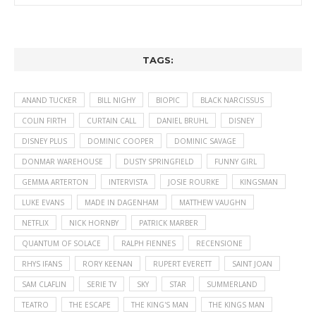
TAGS:
ANAND TUCKER
BILL NIGHY
BIOPIC
BLACK NARCISSUS
COLIN FIRTH
CURTAIN CALL
DANIEL BRUHL
DISNEY
DISNEY PLUS
DOMINIC COOPER
DOMINIC SAVAGE
DONMAR WAREHOUSE
DUSTY SPRINGFIELD
FUNNY GIRL
GEMMA ARTERTON
INTERVISTA
JOSIE ROURKE
KINGSMAN
LUKE EVANS
MADE IN DAGENHAM
MATTHEW VAUGHN
NETFLIX
NICK HORNBY
PATRICK MARBER
QUANTUM OF SOLACE
RALPH FIENNES
RECENSIONE
RHYS IFANS
RORY KEENAN
RUPERT EVERETT
SAINT JOAN
SAM CLAFLIN
SERIE TV
SKY
STAR
SUMMERLAND
TEATRO
THE ESCAPE
THE KING'S MAN
THE KINGS MAN