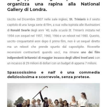
organizza una rapina alla National
Gallery di Londra.
Uscito nel Dicembre 2007 nelle sale inglesi,
St. Trinian’s
è il sesto
capitolo di una lunga serie di film, a sua volta ispirata alle illustrazioni
di
Ronald Searle
degli anni ’40, sulla
scuola St. Trinian’s
iniziata nel
1954 con sequel nel 1957, 1960, 1966 e un reboot nel 1980. Questo,
uscito cinquantatré anni dopo il primo film, non è un sequel diretto
ma un reboot che prende spunto dal capostipite. Ricevette
recensioni contrastanti quando uscì, ma rimane
uno dei film
indipendenti britannici di maggior incasso degli ultimi trent’anni
con
un incasso di 29 milioni di dollari con un budget di appena 7 milioni.
Spassosissimo e naif è una commedia
deliziosissima e scorrevole, senza pretese.