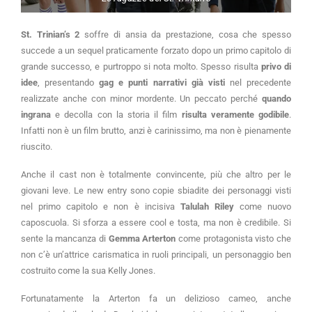
St. Trinian’s 2
soffre di ansia da prestazione, cosa che spesso
succede a un sequel praticamente forzato dopo un primo capitolo di
grande successo, e purtroppo si nota molto. Spesso risulta
privo di
idee
, presentando
gag e punti narrativi già visti
nel precedente
realizzate anche con minor mordente. Un peccato perché
quando
ingrana
e decolla con la storia il film
risulta veramente godibile
.
Infatti non è un film brutto, anzi è carinissimo, ma non è pienamente
riuscito.
Anche il cast non è totalmente convincente, più che altro per le
giovani leve. Le new entry sono copie sbiadite dei personaggi visti
nel primo capitolo e non è incisiva
Talulah Riley
come nuovo
caposcuola. Si sforza a essere cool e tosta, ma non è credibile. Si
sente la mancanza di
Gemma Arterton
come protagonista visto che
non c’è un’attrice carismatica in ruoli principali, un personaggio ben
costruito come la sua Kelly Jones.
Fortunatamente la Arterton fa un delizioso cameo, anche