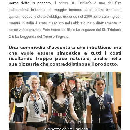
Come detto in passato
, il primo
St. Trinian’s
è uno dei film
indipendenti britannici di maggior incasso degli ultimi trent’anni
quindi il sequel è stato d’obbligo, uscendo nel 2009 nelle sale inglesi,
mentre in Italia è stato rilasciato nel Febbraio 2016 direttamente in
home video grazie a
Pulp Video
col titolo
Le ragazze del St. Trinian’s
2 & La Leggenda del Tesoro Segreto
.
Una commedia d’avventura che intrattiene ma
che vuole essere simpatica a tutti i costi
risultando troppo poco naturale, anche nella
sua bizzarria che contraddistingue il prodotto.
Le ragazze del St. Trinian’s