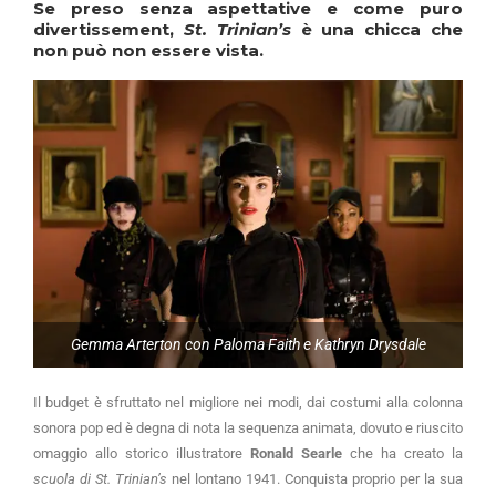
Se preso senza aspettative e come puro
divertissement,
St. Trinian’s
è una chicca che
non può non essere vista.
Gemma Arterton con Paloma Faith e Kathryn Drysdale
Il budget è sfruttato nel migliore nei modi, dai costumi alla colonna
sonora pop ed è degna di nota la sequenza animata, dovuto e riuscito
omaggio allo storico illustratore
Ronald Searle
che ha creato la
scuola di St. Trinian’s
nel lontano 1941. Conquista proprio per la sua