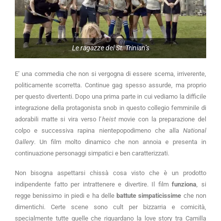
Le ragazze del St. Trinian’s
E’ una commedia che non si vergogna di essere scema, irriverente,
politicamente scorretta. Continue gag spesso assurde, ma proprio
per questo divertenti. Dopo una prima parte in cui vediamo la difficile
integrazione della protagonista snob in questo collegio femminile di
adorabili matte si vira verso l’
heist
movie con la preparazione del
colpo e successiva rapina nientepopodimeno che alla
National
Gallery
. Un film molto dinamico che non annoia e presenta in
continuazione personaggi simpatici e ben caratterizzati.
Non bisogna aspettarsi chissà cosa visto che è un prodotto
indipendente fatto per intrattenere e divertire. Il film
funziona
, si
regge benissimo in piedi e ha delle
battute simpaticissime
che non
dimentichi. Certe scene sono cult per bizzarria e comicità,
specialmente tutte quelle che riguardano la love story tra Camilla