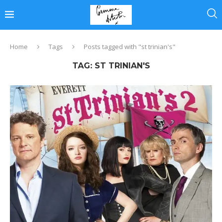
Home
Tags
Posts tagged with "st trinian's"
TAG:
ST TRINIAN'S