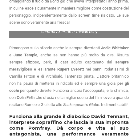
omaggiando il ruolo da
Bond girl
che aveva interpretato l’anno prima,
in cui ne esce sicuramente in maniera migliore come costruzione del
personaggio, indipendentemente dallo screen time risicato. Le sue
scene sono veramente aria fresca!
Gemma Arterton e Talulah Riley
Rimangono sullo sfondo anche le sempre divertenti
Jodie Whittaker
e
Juno Temple
, anche se non hanno più molto da dire. Risulta
sempre sfizioso, però, il cast adulto capitanato dal
sempre
meraviglioso
e esilarante
Rupert Everett
nei panni rodatissimi di
Camilla Fritton e di Archibald, l’antenato pirata. L’attore britannico
non ha paura di mettersi in ridicolo ed è sempre
una gioia per gli
occhi
per quanto diverte. Funziona ancora l’accoppiata, e la chimica,
con
Colin Firth
che sfocia nella miglior scena del film, ovvero quando
recitano Romeo e Giulietta allo
Shakespeare’s Globe
. Indimenticabili!
Funziona alla grande il diabolico
David Tennant
,
interprete sopraffino che lascia la sua impronta
come Pomfrey. Dà corpo e vita al suo
antagonista, una performance veramente