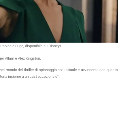
 Rapina e Fuga, disponibile su Disney+
er Allam e Alex Kingston.
nel mondo del thriller di spionaggio così attuale e avvincente con questo
storia insieme a un cast eccezionale”.