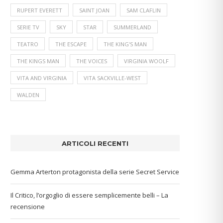
RUPERT EVERETT
SAINT JOAN
SAM CLAFLIN
SERIE TV
SKY
STAR
SUMMERLAND
TEATRO
THE ESCAPE
THE KING'S MAN
THE KINGS MAN
THE VOICES
VIRGINIA WOOLF
VITA AND VIRGINIA
VITA SACKVILLE-WEST
WALDEN
ARTICOLI RECENTI
Gemma Arterton protagonista della serie Secret Service
Il Critico, l’orgoglio di essere semplicemente belli – La
recensione