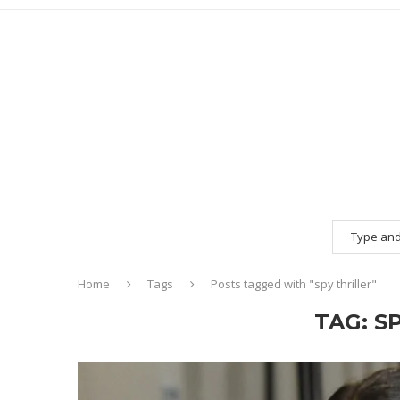
Home
Tags
Posts tagged with "spy thriller"
TAG:
S