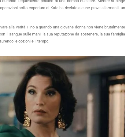
a curando l’equivalente politico di una bomba nucleare. Mentre si dirige
 operazioni sotto copertura di Kate ha rivelato alcune prove allarmanti: un
rivare alla verità. Fino a quando una giovane donna non viene brutalmente
 Con il sangue sulle mani, la sua reputazione da sostenere, la sua famiglia
aurendo le opzioni e il tempo.