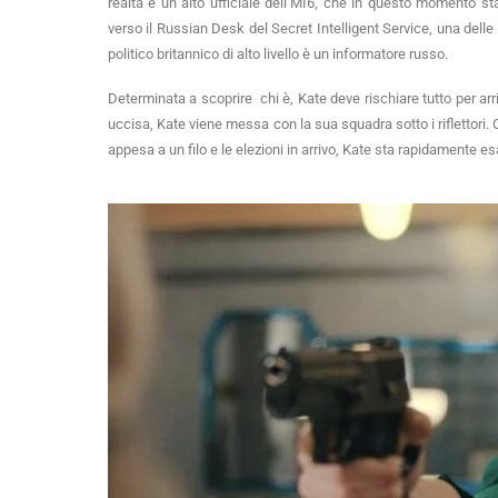
realtà è un alto ufficiale dell’MI6, che in questo momento st
verso il Russian Desk del Secret Intelligent Service, una delle
politico britannico di alto livello è un informatore russo.
Determinata a scoprire chi è, Kate deve rischiare tutto per ar
uccisa, Kate viene messa con la sua squadra sotto i riflettori.
appesa a un filo e le elezioni in arrivo, Kate sta rapidamente es