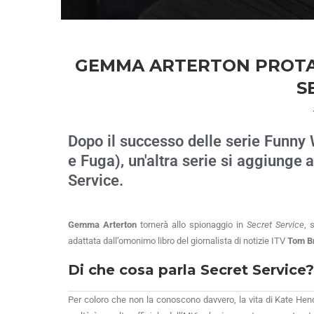
GEMMA ARTERTON PROTAG
S
Dopo il successo delle serie Funny 
e Fuga), un'altra serie si aggiunge 
Service.
Gemma Arterton
tornerà allo spionaggio in
Secret Service
, 
adattata dall’omonimo libro del giornalista di notizie ITV
Tom B
Di che cosa parla Secret Service?
Per coloro che non la conoscono davvero, la vita di Kate He