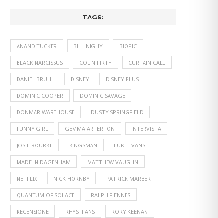
TAGS:
ANAND TUCKER
BILL NIGHY
BIOPIC
BLACK NARCISSUS
COLIN FIRTH
CURTAIN CALL
DANIEL BRUHL
DISNEY
DISNEY PLUS
DOMINIC COOPER
DOMINIC SAVAGE
DONMAR WAREHOUSE
DUSTY SPRINGFIELD
FUNNY GIRL
GEMMA ARTERTON
INTERVISTA
JOSIE ROURKE
KINGSMAN
LUKE EVANS
MADE IN DAGENHAM
MATTHEW VAUGHN
NETFLIX
NICK HORNBY
PATRICK MARBER
QUANTUM OF SOLACE
RALPH FIENNES
RECENSIONE
RHYS IFANS
RORY KEENAN