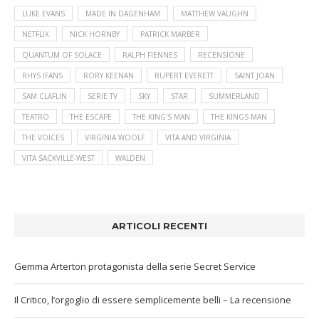
LUKE EVANS
MADE IN DAGENHAM
MATTHEW VAUGHN
NETFLIX
NICK HORNBY
PATRICK MARBER
QUANTUM OF SOLACE
RALPH FIENNES
RECENSIONE
RHYS IFANS
RORY KEENAN
RUPERT EVERETT
SAINT JOAN
SAM CLAFLIN
SERIE TV
SKY
STAR
SUMMERLAND
TEATRO
THE ESCAPE
THE KING'S MAN
THE KINGS MAN
THE VOICES
VIRGINIA WOOLF
VITA AND VIRGINIA
VITA SACKVILLE-WEST
WALDEN
ARTICOLI RECENTI
Gemma Arterton protagonista della serie Secret Service
Il Critico, l’orgoglio di essere semplicemente belli – La recensione