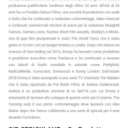
produzione pubblicitarie londinesi degli ultimi 20 anni. All’età di 26
anni ha co-fondato Saloon Films, una società di produzione con sede
a Soho che ha continuato a realizzare cortometraggi, video musicali
e contenuti commerciali vincitori di premi per la selezione Straight8
Cannes, Cannes Lions, Rushes Short Film Awards, Webby’s e MVA’s.
Uno di quei film pluripremiati è stato The World Turns che è stato
girato in 16 mm con un budget limitato a Londra. Dopo che Saloon ha
smesso di fare trading nel 2012, Emory ha lavorato come produttore
e produttore esecutivo come freelance e ha continuato a lavorare
con talenti di livello mondiale in aziende come Prettybird,
RadicalMedia, Iconoclast, Somesuch e Sonny London. Dall’estate
2018 Emory è stato assegnato a una serie TV chiamata The Madam
che è stata opzionata da Pot Boiler Films di Andrea Calderwood.
Andrea è un produttore vincitore di un BAFTA con cui Emory è
entusiasta di lavorare allo sviluppo di questa serie per il cinema. The
Cunning sarà il suo primo cortometraggio dove lavorerà con Alex
Maher dopo che hanno collaborato a una serie di episodi per il web
durante il lockdown.