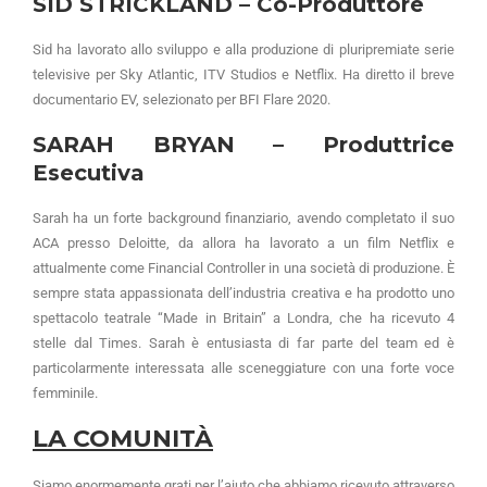
SID STRICKLAND – Co-Produttore
Sid ha lavorato allo sviluppo e alla produzione di pluripremiate serie
televisive per Sky Atlantic, ITV Studios e Netflix. Ha diretto il breve
documentario EV, selezionato per BFI Flare 2020.
SARAH BRYAN
–
Produttrice
Esecutiva
Sarah ha un forte background finanziario, avendo completato il suo
ACA presso Deloitte, da allora ha lavorato a un film Netflix e
attualmente come Financial Controller in una società di produzione. È
sempre stata appassionata dell’industria creativa e ha prodotto uno
spettacolo teatrale “Made in Britain” a Londra, che ha ricevuto 4
stelle dal Times. Sarah è entusiasta di far parte del team ed è
particolarmente interessata alle sceneggiature con una forte voce
femminile.
LA COMUNITÀ
Siamo enormemente grati per l’aiuto che abbiamo ricevuto attraverso