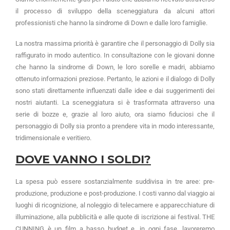
il processo di sviluppo della sceneggiatura da alcuni attori
professionisti che hanno la sindrome di Down e dalle loro famiglie.
La nostra massima priorità è garantire che il personaggio di Dolly sia
raffigurato in modo autentico. In consultazione con le giovani donne
che hanno la sindrome di Down, le loro sorelle e madri, abbiamo
ottenuto informazioni preziose. Pertanto, le azioni e il dialogo di Dolly
sono stati direttamente influenzati dalle idee e dai suggerimenti dei
nostri aiutanti. La sceneggiatura si è trasformata attraverso una
serie di bozze e, grazie al loro aiuto, ora siamo fiduciosi che il
personaggio di Dolly sia pronto a prendere vita in modo interessante,
tridimensionale e veritiero.
DOVE VANNO I SOLDI?
La spesa può essere sostanzialmente suddivisa in tre aree: pre-
produzione, produzione e post-produzione. I costi vanno dal viaggio ai 
luoghi di ricognizione, al noleggio di telecamere e apparecchiature di 
illuminazione, alla pubblicità e alle quote di iscrizione ai festival. THE 
CUNNING è un film a basso budget e, in ogni fase, lavoreremo 