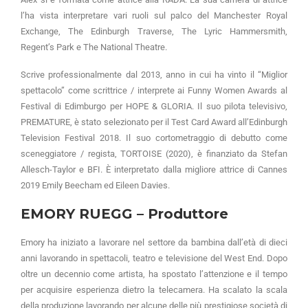
l’ha vista interpretare vari ruoli sul palco del Manchester Royal
Exchange, The Edinburgh Traverse, The Lyric Hammersmith,
Regent’s Park e The National Theatre.
Scrive professionalmente dal 2013, anno in cui ha vinto il “Miglior
spettacolo” come scrittrice / interprete ai Funny Women Awards al
Festival di Edimburgo per HOPE & GLORIA. Il suo pilota televisivo,
PREMATURE, è stato selezionato per il Test Card Award all’Edinburgh
Television Festival 2018. Il suo cortometraggio di debutto come
sceneggiatore / regista, TORTOISE (2020), è finanziato da Stefan
Allesch-Taylor e BFI. È interpretato dalla migliore attrice di Cannes
2019 Emily Beecham ed Eileen Davies.
EMORY RUEGG
–
Produttore
Emory ha iniziato a lavorare nel settore da bambina dall’età di dieci
anni lavorando in spettacoli, teatro e televisione del West End. Dopo
oltre un decennio come artista, ha spostato l’attenzione e il tempo
per acquisire esperienza dietro la telecamera. Ha scalato la scala
della produzione lavorando per alcune delle più prestigiose società di