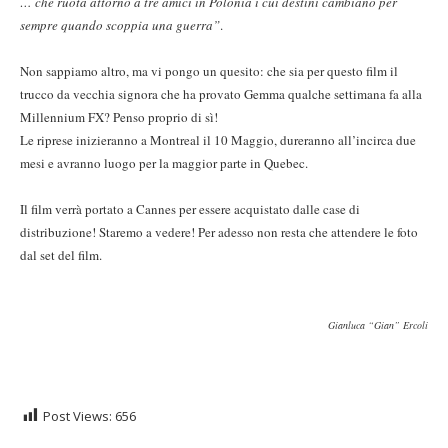
… che ruota attorno a tre amici in Polonia i cui destini cambiano per
sempre quando scoppia una guerra”
.
Non sappiamo altro, ma vi pongo un quesito: che sia per questo film il
trucco da vecchia signora che ha provato Gemma qualche settimana fa alla
Millennium FX? Penso proprio di sì!
Le riprese inizieranno a Montreal il 10 Maggio, dureranno all’incirca due
mesi e avranno luogo per la maggior parte in Quebec.
Il film verrà portato a Cannes per essere acquistato dalle case di
distribuzione! Staremo a vedere! Per adesso non resta che attendere le foto
dal set del film.
Gianluca “Gian” Ercoli
Post Views:
656