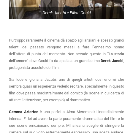
Derek Jacobi e Elliott Gould
Purtroppo raramente il cinema dà spazio agli anziani e spesso grandi
talenti del passato vengono messi a fare l’ennesimo nonno
dell’attore di punta del momento. Non accade questo in
“La storia
dell’amore”
dove Gould fa da spalla a un grandissimo
Derek Jacobi
,
protagonista assoluto del film.
Sia lode e gloria a Jacobi, uno di quegli artisti così enormi che
sembra quasi un’esperienza vederlo recitare, specialmente in questo
film dove passa magistralmente dal comico (le scene in cui cerca di
attirare l’attenzione, per esempio) al drammatico.
Gemma Arterton
è una perfetta Alma Mereminski incredibilmente
intensa. E’ lei ad avere la parte puramente drammatica del film e le
sue scene emozionano sempre. Mihaileanu sceglie di stringere la
camera sul suo volto estremamente espressivo, una scelta audace,