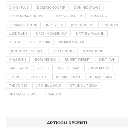
DISNEY PLUS
DOMINIC COOPER
DOMINIC SAVAGE
DONMAR WAREHOUSE
DUSTY SPRINGFIELD
FUNNY GIRL
GEMMA ARTERTON
INTERVISTA
JOSIE ROURKE
KINGSMAN
LUKE EVANS
MADE IN DAGENHAM
MATTHEW VAUGHN
NETFLIX
NICK HORNBY
PATRICK MARBER
QUANTUM OF SOLACE
RALPH FIENNES
RECENSIONE
RHYS IFANS
RORY KEENAN
RUPERT EVERETT
SAINT JOAN
SAM CLAFLIN
SERIE TV
SKY
STAR
SUMMERLAND
TEATRO
THE ESCAPE
THE KING'S MAN
THE KINGS MAN
THE VOICES
VIRGINIA WOOLF
VITA AND VIRGINIA
VITA SACKVILLE-WEST
WALDEN
ARTICOLI RECENTI