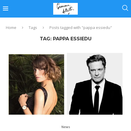
Home
Tags
Posts tagged with "pappa essiedu"
TAG:
PAPPA ESSIEDU
News