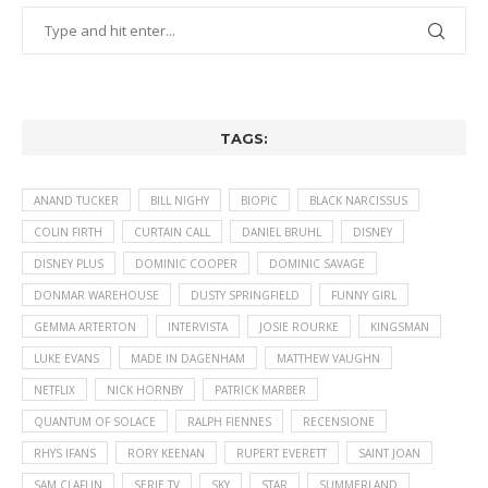
TAGS:
ANAND TUCKER
BILL NIGHY
BIOPIC
BLACK NARCISSUS
COLIN FIRTH
CURTAIN CALL
DANIEL BRUHL
DISNEY
DISNEY PLUS
DOMINIC COOPER
DOMINIC SAVAGE
DONMAR WAREHOUSE
DUSTY SPRINGFIELD
FUNNY GIRL
GEMMA ARTERTON
INTERVISTA
JOSIE ROURKE
KINGSMAN
LUKE EVANS
MADE IN DAGENHAM
MATTHEW VAUGHN
NETFLIX
NICK HORNBY
PATRICK MARBER
QUANTUM OF SOLACE
RALPH FIENNES
RECENSIONE
RHYS IFANS
RORY KEENAN
RUPERT EVERETT
SAINT JOAN
SAM CLAFLIN
SERIE TV
SKY
STAR
SUMMERLAND