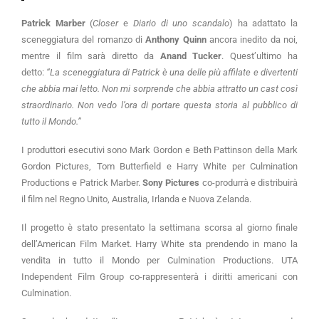
Patrick Marber
(
Closer
e
Diario di uno scandalo
) ha adattato la
sceneggiatura del romanzo di
Anthony Quinn
ancora inedito da noi,
mentre il film sarà diretto da
Anand Tucker
. Quest’ultimo ha
detto:
“La sceneggiatura di Patrick è una delle più affilate e divertenti
che abbia mai letto. Non mi sorprende che abbia attratto un cast così
straordinario. Non vedo l’ora di portare questa storia al pubblico di
tutto il Mondo.”
I produttori esecutivi sono Mark Gordon e Beth Pattinson della Mark
Gordon Pictures, Tom Butterfield e Harry White per Culmination
Productions e Patrick Marber.
Sony Pictures
co-produrrà e distribuirà
il film nel Regno Unito, Australia, Irlanda e Nuova Zelanda.
Il progetto è stato presentato la settimana scorsa al giorno finale
dell’American Film Market. Harry White sta prendendo in mano la
vendita in tutto il Mondo per Culmination Productions. UTA
Independent Film Group co-rappresenterà i diritti americani con
Culmination.