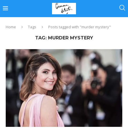
Home
Tags
Posts tagged with "murder mystery"
TAG:
MURDER MYSTERY