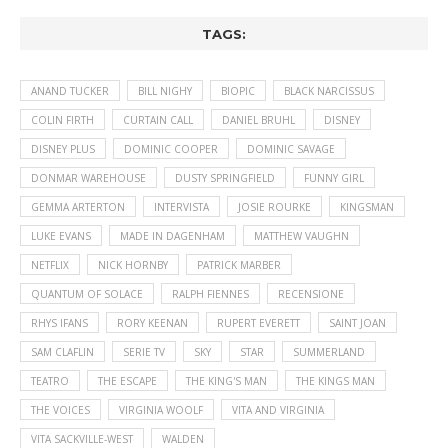
TAGS:
ANAND TUCKER
BILL NIGHY
BIOPIC
BLACK NARCISSUS
COLIN FIRTH
CURTAIN CALL
DANIEL BRUHL
DISNEY
DISNEY PLUS
DOMINIC COOPER
DOMINIC SAVAGE
DONMAR WAREHOUSE
DUSTY SPRINGFIELD
FUNNY GIRL
GEMMA ARTERTON
INTERVISTA
JOSIE ROURKE
KINGSMAN
LUKE EVANS
MADE IN DAGENHAM
MATTHEW VAUGHN
NETFLIX
NICK HORNBY
PATRICK MARBER
QUANTUM OF SOLACE
RALPH FIENNES
RECENSIONE
RHYS IFANS
RORY KEENAN
RUPERT EVERETT
SAINT JOAN
SAM CLAFLIN
SERIE TV
SKY
STAR
SUMMERLAND
TEATRO
THE ESCAPE
THE KING'S MAN
THE KINGS MAN
THE VOICES
VIRGINIA WOOLF
VITA AND VIRGINIA
VITA SACKVILLE-WEST
WALDEN