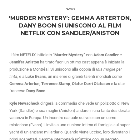
News
‘MURDER MYSTERY’: GEMMA ARTERTON,
DANY BOON SI UNISCONO AL FILM
NETFLIX CON SANDLER/ANISTON
Il film
NETFLIX
intitolato
“Murder Mystery”
con
Adam Sandler
e
Jennifer Aniston
ha tirato fuori un ottimo cast appena è iniziata la
produzione a Montréal. Si uniscono alla coppia di
Mia moglie per
finta
, e a
Luke Evans
, un insieme di grandi talenti mondiali come
Gemma Arterton
,
Terrence Stamp
,
Olafur Darri Olafsson
e la star
francese
Dany Boon
.
Kyle Newacheck
dirigerà la commedia che vede un poliziotto di New
York (Sandler) e sua moglie (Aniston) andare in una tanto desiderata
vacanza in Europa. Un incontro casuale sul volo con un uomo
misterioso (Evans) li invita a una riunione intima di famiglia sul super
yacht di un anziano miliardario. Quando viene ucciso, loro diventano i
primi sospettati. Gemma interpreterà un’attrice con un segreto,