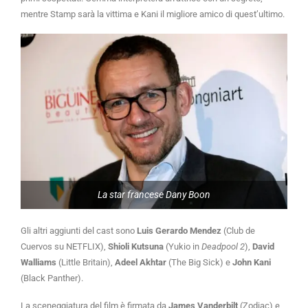
mentre Stamp sarà la vittima e Kani il migliore amico di quest’ultimo.
La star francese Dany Boon
Gli altri aggiunti del cast sono
Luis Gerardo Mendez
(Club de
Cuervos su NETFLIX),
Shioli Kutsuna
(Yukio in
Deadpool 2
),
David
Walliams
(Little Britain),
Adeel Akhtar
(The Big Sick) e
John Kani
(Black Panther).
La sceneggiatura del film è firmata da
James Vanderbilt
(Zodiac) e